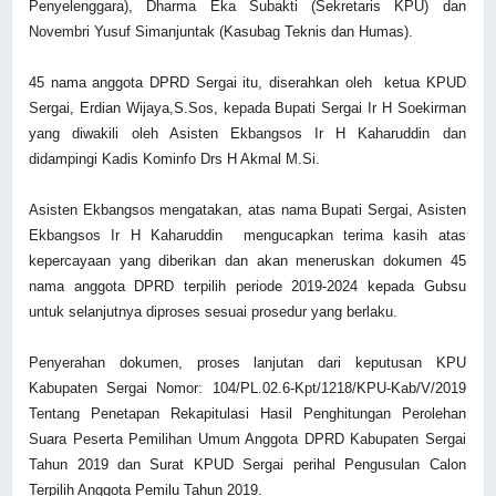
Penyelenggara), Dharma Eka Subakti (Sekretaris KPU) dan
Novembri Yusuf Simanjuntak (Kasubag Teknis dan Humas).
45 nama anggota DPRD Sergai itu, diserahkan oleh ketua KPUD
Sergai, Erdian Wijaya,S.Sos, kepada Bupati Sergai Ir H Soekirman
yang diwakili oleh Asisten Ekbangsos Ir H Kaharuddin dan
didampingi Kadis Kominfo Drs H Akmal M.Si.
Asisten Ekbangsos mengatakan, a
tas nama Bupati Sergai, Asisten
Ekbangsos Ir H Kaharuddin mengucapkan terima kasih atas
kepercayaan yang diberikan dan akan meneruskan dokumen 45
nama anggota DPRD terpilih periode 2019-2024 kepada Gubsu
untuk selanjutnya diproses sesuai prosedur yang berlaku.
Penyerahan dokumen, proses lanjutan dari keputusan KPU
Kabupaten Sergai Nomor: 104/PL.02.6-Kpt/1218/KPU-Kab/V/2019
Tentang Penetapan Rekapitulasi Hasil Penghitungan Perolehan
Suara Peserta Pemilihan Umum Anggota DPRD Kabupaten Sergai
Tahun 2019 dan Surat KPUD Sergai perihal Pengusulan Calon
Terpilih Anggota Pemilu Tahun 2019.