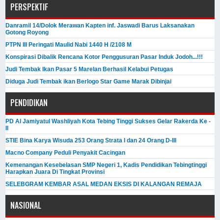
PERSPEKTIF
Danramil 14/Dolok Merawan Kapten inf. Jaswadi Barus Laksanakan
Gotong Royong
PTPN III Peringati Maulid Nabi 1440 H /2108 M
Konspirasi Dibalik Rencana Kotor Penggusuran Pasar Induk Jodoh...!!!
Judi Tembak Ikan Pasar 5 Marelan Berhasil Kelabui Petugas
Diduga Judi Tembak ikan Berlogo Star Game Marak Dibinjai
PENDIDIKAN
PD Al Jamiyatul Washliyah Kota Tebing Tinggi Sukses Gelar Rakerda Ke -
II
STIE Bina Karya Wisuda 253 Orang Strata I dan 24 Orang D-III
Macno Company Peduli Penyakit Cacingan
Kemenangan Kesebelasan SMP Negeri 1, Kadis Pendidikan Tebingtinggi
Harapkan Juara Di Tingkat Provinsi
SELEBGRAM KEMBAR ASAL MEDAN EKSIS DI KALANGAN REMAJA
NASIONAL