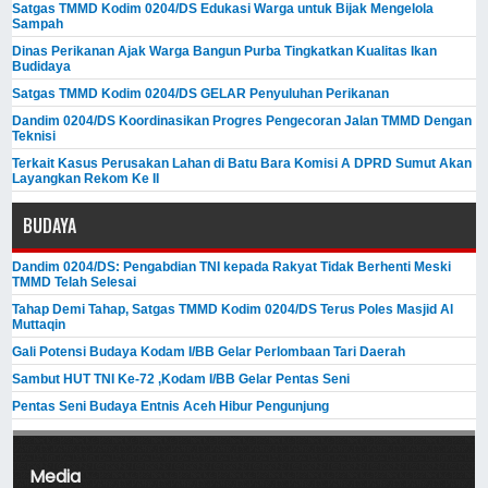
Satgas TMMD Kodim 0204/DS Edukasi Warga untuk Bijak Mengelola
Sampah
Dinas Perikanan Ajak Warga Bangun Purba Tingkatkan Kualitas Ikan
Budidaya
Satgas TMMD Kodim 0204/DS GELAR Penyuluhan Perikanan
Dandim 0204/DS Koordinasikan Progres Pengecoran Jalan TMMD Dengan
Teknisi
Terkait Kasus Perusakan Lahan di Batu Bara Komisi A DPRD Sumut Akan
Layangkan Rekom Ke II
BUDAYA
Dandim 0204/DS: Pengabdian TNI kepada Rakyat Tidak Berhenti Meski ​
TMMD Telah Selesai
Tahap Demi Tahap, Satgas TMMD Kodim 0204/DS Terus Poles Masjid Al
Muttaqin
Gali Potensi Budaya Kodam I/BB Gelar Perlombaan Tari Daerah
Sambut HUT TNI Ke-72 ,Kodam I/BB Gelar Pentas Seni
Pentas Seni Budaya Entnis Aceh Hibur Pengunjung
Media