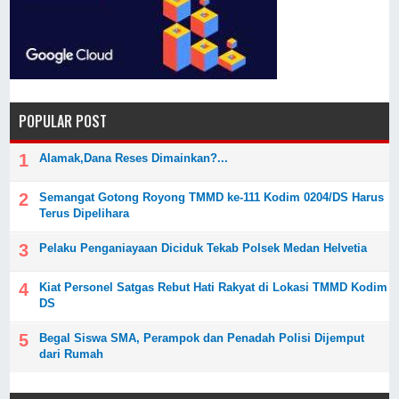
POPULAR POST
Alamak,Dana Reses Dimainkan?...
Semangat Gotong Royong TMMD ke-111 Kodim 0204/DS Harus
Terus Dipelihara
Pelaku Penganiayaan Diciduk Tekab Polsek Medan Helvetia
Kiat Personel Satgas Rebut Hati Rakyat di Lokasi TMMD Kodim
DS
Begal Siswa SMA, Perampok dan Penadah Polisi Dijemput
dari Rumah