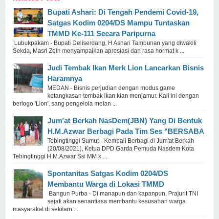
Bupati Ashari: Di Tengah Pendemi Covid-19,
Satgas Kodim 0204/DS Mampu Tuntaskan
TMMD Ke-111 Secara Paripurna
Lubukpakam - Bupati Deliserdang, H Ashari Tambunan yang diwakili
Sekda, Masri Zein menyampaikan apresiasi dan rasa hormat k ...
Judi Tembak Ikan Merk Lion Lancarkan Bisnis
Haramnya
MEDAN - Bisnis perjudian dengan modus game
ketangkasan tembak ikan kian menjamur. Kali ini dengan
berlogo 'Lion', sang pengelola melan ...
Jum'at Berkah NasDem(JBN) Yang Di Bentuk
H.M.Azwar Berbagi Pada Tim Ses "BERSABA
Tebingtinggi Sumut-- Kembali Berbagi di Jum'at Berkah
(20/08/2021), Ketua DPD Garda Pemuda Nasdem Kota
Tebingtinggi H.M.Azwar Ssi MM k ...
Spontanitas Satgas Kodim 0204/DS
Membantu Warga di Lokasi TMMD
Bangun Purba - Di manapun dan kapanpun, Prajurit TNI
sejati akan senantiasa membantu kesusahan warga
masyarakat di sekitarn ...