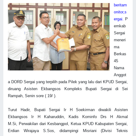
beritam
onitor,s
ergai.
P
emkab
Sergai
meneri
ma
Berkas
45
Nama
Anggot
a DORD Sergai yang terpilih pada Pilek yang lalu dari KPUD Sergai,
diruang Asisten Ekbangsos Kompleks Bupati Sergai di Sei
Rampah, Senin sore ( 19/ ).
Turut Hadir, Bupati Sergai Ir H Soekirman diwakili Asisten
Ekbangsos Ir H Kaharuddin,
Kadis Kominfo Drs H Akmal
M.Si,
Perwakilan dari Kesbangpol,
Ketua KPUD Kabupaten Sergai,
Erdian Wirajaya S.Sos, didampingi Misriani (Divisi Teknis