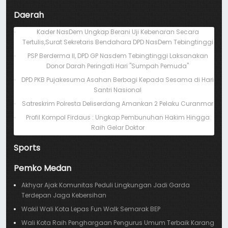
Daerah
Kader NasDem Ungkap Berani Uji Kebenaran Secara
Tertulis,Surat Sekretaris Bendahara DPD NasDem Tebingtinggi
PSP Berderma II, DPD GP Nasdem Tebingtinggi Laksanakan
Donor Darah Peringati Hari "Sumpah Pemuda"
DPD PKB Pujakesuma Asahan Berbagi Kepada Sesama di Hari
Santri Nasional
Satreskrim Polresta Deliserdang Amankan 2 Pelaku Curanmor
Profil Kompol Firdaus : Ungkap Pembunuhan Hakim Hingga
Raih Gelar Doktor
Sports
Pemko Medan
Akhyar Ajak Komunitas Peduli Lingkungan Jadi Garda
Terdepan Jaga Kebersihan
Wakil Wali Kota Lepas Fun Walk Semarak BEP
Wali Kota Raih Penghargaan Pengurus Umum Terbaik Karang