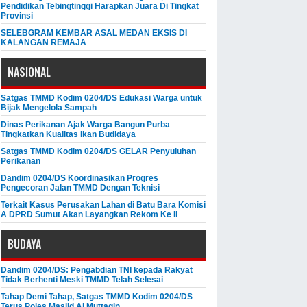
Pendidikan Tebingtinggi Harapkan Juara Di Tingkat
Provinsi
SELEBGRAM KEMBAR ASAL MEDAN EKSIS DI
KALANGAN REMAJA
NASIONAL
Satgas TMMD Kodim 0204/DS Edukasi Warga untuk
Bijak Mengelola Sampah
Dinas Perikanan Ajak Warga Bangun Purba
Tingkatkan Kualitas Ikan Budidaya
Satgas TMMD Kodim 0204/DS GELAR Penyuluhan
Perikanan
Dandim 0204/DS Koordinasikan Progres
Pengecoran Jalan TMMD Dengan Teknisi
Terkait Kasus Perusakan Lahan di Batu Bara Komisi
A DPRD Sumut Akan Layangkan Rekom Ke II
BUDAYA
Dandim 0204/DS: Pengabdian TNI kepada Rakyat
Tidak Berhenti Meski ​TMMD Telah Selesai
Tahap Demi Tahap, Satgas TMMD Kodim 0204/DS
Terus Poles Masjid Al Muttaqin