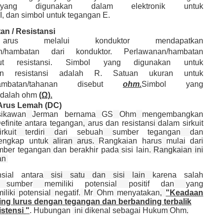
yang digunakan dalam elektronik untuk
I, dan simbol untuk tegangan E.
an / Resistansi
arus melalui konduktor mendapatkan
an/hambatan dari konduktor. Perlawanan/hambatan
but resistansi. Simbol yang digunakan untuk
an resistansi adalah R. Satuan ukuran untuk
i/hambatan/tahanan disebut
ohm.
Simbol yang
adalah ohm
(Ω).
t Arus Lemah (DC)
sikawan
Jerman bernama
GS
Ohm
mengembangkan
efinite
antara tegangan
,
arus dan resistansi
dalam sirkuit
irkuit
terdiri
dari sebuah
sumber tegangan
dan
lengkap untuk
aliran arus.
Rangkaian harus
mulai dari
mber tegangan
dan berakhir pada
sisi lain
. Rangkaian ini
an
nsial antara
sisi satu dan sisi lain
karena salah
sumber
memiliki potensial
positif dan
yang
iliki
potensial
negatif.
Mr
Ohm
menyatakan
,
"Keadaan
ing lurus dengan
tegangan dan
berbanding terbalik
stensi
"
. Hubungan
ini
dikenal sebagai Hukum
Ohm
.