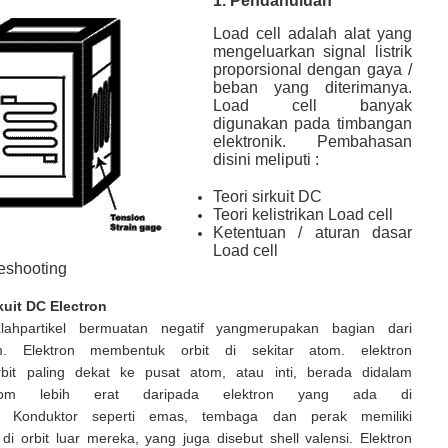
1.
Pendahuluan
Load cell adalah alat yang
mengeluarkan signal listrik
proporsional dengan gaya /
beban yang diterimanya.
Load cell banyak
digunakan pada timbangan
elektronik. Pembahasan
disini meliputi :
Teori sirkuit DC
Teori kelistrikan Load cell
Ketentuan / aturan dasar
Load cell
eshooting
rkuit DC Electron
alahpartikel bermuatan negatif yangmerupakan bagian dari
. Elektron membentuk orbit di sekitar atom. elektron
bit paling dekat ke pusat atom, atau inti, berada didalam
atom lebih erat daripada elektron yang ada di
ar. Konduktor seperti emas, tembaga dan perak memiliki
 di orbit luar mereka, yang juga disebut shell valensi. Elektron