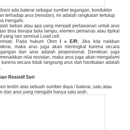
disini ada baterai sebagai sumber tegangan, konduktor
 terhadap arus (resistan). Ini adalah rangkaian tertutup
sa mengalir.
alah beban atau apa yang menjadi perlawanan untuk arus
istan bisa berupa bola lampu, elemen pemanas atau tipikal
if yang lain semisal Load cell.
 cermati. Pada hukum Ohm
I = E/R
; Jika kita naikkan
aterai, maka arus juga akan meningkat karena secara
egangan dan arus adalah proporsional. Demikian juga
a menaikkan nilai resistan, maka arus juga akan mengalami
 karena secara tidak langsung arus dan hambatan adalah
.
ian Resistif Seri
ri terdiri atas sebuah sumber daya / baterai, satu atau
an dan arus yang mengalir hanya satu arah.