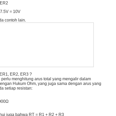
 ER2
 7.5V = 10V
da contoh lain.
ER1, ER2, ER3 ?
 perlu menghitung arus total yang mengalir dalam
dengan Hukum Ohm, yang juga sama dengan arus yang
a setiap resistan:
6000Ω
ahui juga bahwa RT = R1 + R2 + R3