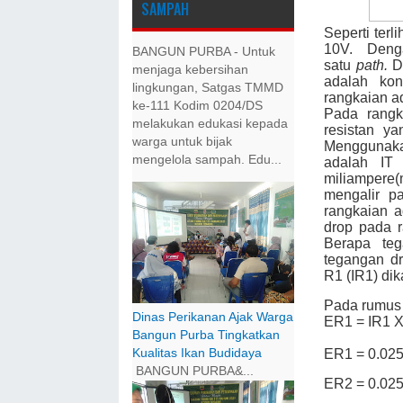
SAMPAH
Seperti ter
10V. Deng
BANGUN PURBA - Untuk
satu
path.
Da
menjaga kebersihan
adalah kon
lingkungan, Satgas TMMD
rangkaian a
ke-111 Kodim 0204/DS
Pada rangka
melakukan edukasi kepada
resistan y
warga untuk bijak
Menggunakan
mengelola sampah. Edu...
adalah IT
miliampere(
mengalir p
rangkaian a
drop pada 
Berapa te
tegangan d
R1 (IR1) dik
Pada rumus 
Dinas Perikanan Ajak Warga
ER1 = IR1 
Bangun Purba Tingkatkan
Kualitas Ikan Budidaya
ER1 = 0.025
BANGUN PURBA&...
ER2 = 0.025