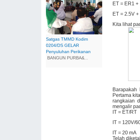
ET = ER1 +
ET = 2.5V +
Kita lihat pa
Satgas TMMD Kodim
0204/DS GELAR
Penyuluhan Perikanan
BANGUN PURBA&...
Barapakah 
Pertama kita
rangkaian 
mengalir pad
IT = ET/RT
IT = 120V/
IT = 20 mA
Telah diket