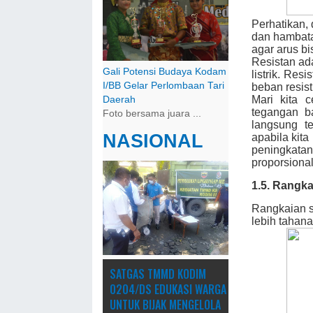
Perhatikan, 
dan hambatan
agar arus bi
Resistan ad
Gali Potensi Budaya Kodam
listrik. Res
I/BB Gelar Perlombaan Tari
beban resist
Mari kita
Daerah
tegangan b
Foto bersama juara ...
langsung t
NASIONAL
apabila kit
peningkatan
proporsional
1.5. Rangka
Rangkaian se
lebih tahan
SATGAS TMMD KODIM
0204/DS EDUKASI WARGA
UNTUK BIJAK MENGELOLA