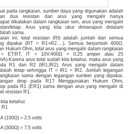
lihat pada rangkaian, sumber daya yang digunakan adalah
an dua resistan dan arus yang mengalir hanya
pat dikatakan dalam rangkaian seri, arus yang mengalir
stan/tetap. Arus yang kita ukur dimanapun didalam
dalah sama.
ian ini, total resistan (Rt) adalah jumlah dari semua
ang dipakai (RT = R1+R2….). Semua berjumlah 400Ω.
 Hukum Ohm, total arus yang mengalir dalam rangkaian
 = ET:RT, IT = 10V:400Ω = 0.25 amper atau 25
mA).Karena arus total sudah kita ketahui, maka arus yang
ada R1 dan R2 (IR1,IR2). Arus yang mengalir dalam
dalah tetap sehingga IT = IR1 = IR2. Jumlah tegangan
rangkaian sama dengan tegangan sumber yang dipakai.
gangan drop pada R1? Menggunakan Hukum Ohm,
rop pada R1 (ER1) sama dengan arus yang mengalir di
ali resistan R1.
kita ketahui
X R1
A (100Ω) = 2.5 volts
A (300Ω) = 7.5 volts