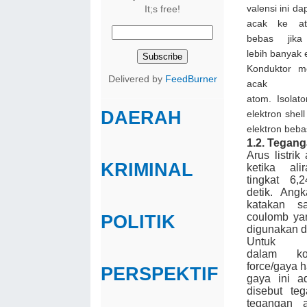
valensi ini d
It;s free!
acak ke ato
bebas jika
lebih banyak 
Konduktor m
Delivered by
FeedBurner
ac
atom. Isolat
DAERAH
elektron shel
elektron bebas
1.2.
Tegang
Arus listri
KRIMINAL
ketika ali
tingkat 6,
detik. Ang
katakan 
coulomb yan
POLITIK
digunakan d
Untu
dalam ko
force/gaya h
PERSPEKTIF
gaya ini ad
disebut te
tegangan 