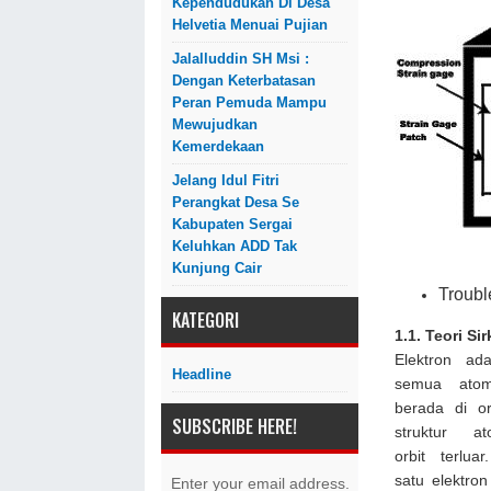
Kependudukan Di Desa
Helvetia Menuai Pujian
Jalalluddin SH Msi :
Dengan Keterbatasan
Peran Pemuda Mampu
Mewujudkan
Kemerdekaan
Jelang Idul Fitri
Perangkat Desa Se
Kabupaten Sergai
Keluhkan ADD Tak
Kunjung Cair
Troubl
KATEGORI
1.1. Teori Si
Elektron ad
Headline
semua atom
berada di or
SUBSCRIBE HERE!
struktur 
orbit terlu
satu elektron
Enter your email address.