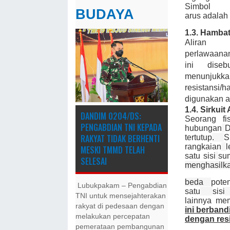
Simbol 
BUDAYA
arus adalah 
1.3. Hambat
Aliran 
perlawaan
ini dise
menunjukk
resistans
digunakan 
1.4. Sirkui
DANDIM 0204/DS:
Seorang fi
PENGABDIAN TNI KEPADA
hubungan
D
RAKYAT TIDAK BERHENTI
tertutup
.
S
rangkaian
MESKI ​TMMD TELAH
satu sisi
su
SELESAI
menghasilk
beda
pote
Lubukpakam – Pengabdian
satu
sisi
TNI untuk mensejahterakan
lainnya mem
rakyat di pedesaan dengan
i
ni
berband
melakukan percepatan
dengan resi
pemerataan pembangunan