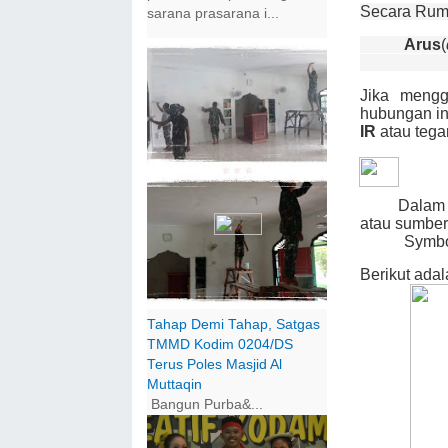
Secara Rum
sarana prasarana i...
Arus
(
Jika mengg
hubungan in
IR
atau tega
Dalam 
atau sumber
Symbol
Berikut adal
Tahap Demi Tahap, Satgas
TMMD Kodim 0204/DS
Terus Poles Masjid Al
Muttaqin
Bangun Purba&...