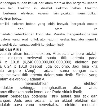
apat dengan mudah keluar dari atom mereka dan bergerak secara
m lain. Elektron ini disebut elektron bebas. Elektron
 bertemu elektron valensi lainnya,akan menimbulkan
elektron bebas.
emiliki elektron bebas yang lebih banyak, bergerak secara
ak dari atom ke
or adalah kebalikandari konduktor. Mereka mengandungbanyak
l valensi yang erat untuk atom-atom mereka. Insulator memiliki
 sedikit dan sangat sedikit konduktor listrik
an dan Arus
k adalah aliran teratur elektron. Arus satu ampere adalah
ran elektron melewati suatu titik tertentu pada
24 x 1018 (6,240,000,000,000,000,000) elektron per
ka 6,24 x 1018 disebut juga coulomb. Jadi bisa kita
satu ampere (Amp) adalah sama dengan satu
g melewati titik tertentu dalam satu detik. Simbol yang
alam elektronik u adalah A.
k memindahkan elektron
nduktor sehingga menghasilkan aliran arus,
arus diberikan pada konduktor. Pada sirkuit listrik
alah perbedaan potensial listrik antara dua titik dan
gangan. Jadi, arus adalah aliran aktual elektron dan
adalah gaya yang menyebabkan elektron mengalir.