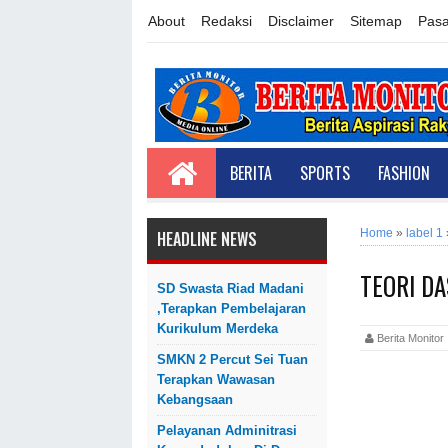
About
Redaksi
Disclaimer
Sitemap
Pasa
BERITA
SPORTS
FASHION
Home
»
label 1
HEADLINE NEWS
TEORI DA
SD Swasta Riad Madani
,Terapkan Pembelajaran
Kurikulum Merdeka
Berita Monit
SMKN 2 Percut Sei Tuan
Terapkan Wawasan
Kebangsaan
Pelayanan Adminitrasi