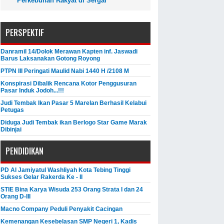
Perkebunan Rakyat di Sergai
PERSPEKTIF
Danramil 14/Dolok Merawan Kapten inf. Jaswadi
Barus Laksanakan Gotong Royong
PTPN III Peringati Maulid Nabi 1440 H /2108 M
Konspirasi Dibalik Rencana Kotor Penggusuran
Pasar Induk Jodoh...!!!
Judi Tembak Ikan Pasar 5 Marelan Berhasil Kelabui
Petugas
Diduga Judi Tembak ikan Berlogo Star Game Marak
Dibinjai
PENDIDIKAN
PD Al Jamiyatul Washliyah Kota Tebing Tinggi
Sukses Gelar Rakerda Ke - II
STIE Bina Karya Wisuda 253 Orang Strata I dan 24
Orang D-III
Macno Company Peduli Penyakit Cacingan
Kemenangan Kesebelasan SMP Negeri 1, Kadis