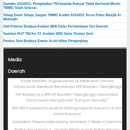
Dandim 0204/DS: Pengabdian TNI kepada Rakyat Tidak Berhenti Meski ​
TMMD Telah Selesai
Tahap Demi Tahap, Satgas TMMD Kodim 0204/DS Terus Poles Masjid Al
Muttaqin
Gali Potensi Budaya Kodam I/BB Gelar Perlombaan Tari Daerah
Sambut HUT TNI Ke-72 ,Kodam I/BB Gelar Pentas Seni
Pentas Seni Budaya Entnis Aceh Hibur Pengunjung
Media
Daerah
Kader NasDem Ungkap Berani Uji Kebenaran Secara
Tertulis,Surat Sekretaris Bendahara DPD NasDem Tebingtinggi
PSP Berderma II, DPD GP Nasdem Tebingtinggi Laksanakan
Donor Darah Peringati Hari "Sumpah Pemuda"
DPD PKB Pujakesuma Asahan Berbagi Kepada Sesama di Hari
Santri Nasional
Satreskrim Polresta Deliserdang Amankan 2 Pelaku Curanmor
Profil Kompol Firdaus : Ungkap Pembunuhan Hakim Hingga