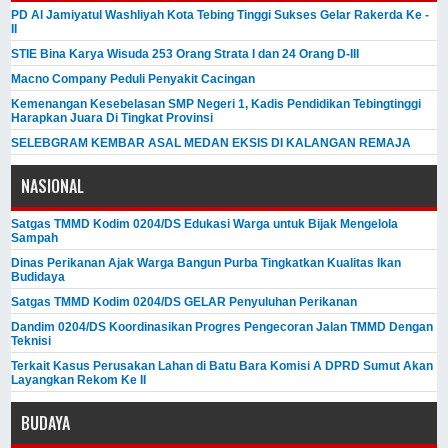
PD Al Jamiyatul Washliyah Kota Tebing Tinggi Sukses Gelar Rakerda Ke -
II
STIE Bina Karya Wisuda 253 Orang Strata I dan 24 Orang D-III
Macno Company Peduli Penyakit Cacingan
Kemenangan Kesebelasan SMP Negeri 1, Kadis Pendidikan Tebingtinggi
Harapkan Juara Di Tingkat Provinsi
SELEBGRAM KEMBAR ASAL MEDAN EKSIS DI KALANGAN REMAJA
NASIONAL
Satgas TMMD Kodim 0204/DS Edukasi Warga untuk Bijak Mengelola
Sampah
Dinas Perikanan Ajak Warga Bangun Purba Tingkatkan Kualitas Ikan
Budidaya
Satgas TMMD Kodim 0204/DS GELAR Penyuluhan Perikanan
Dandim 0204/DS Koordinasikan Progres Pengecoran Jalan TMMD Dengan
Teknisi
Terkait Kasus Perusakan Lahan di Batu Bara Komisi A DPRD Sumut Akan
Layangkan Rekom Ke II
BUDAYA