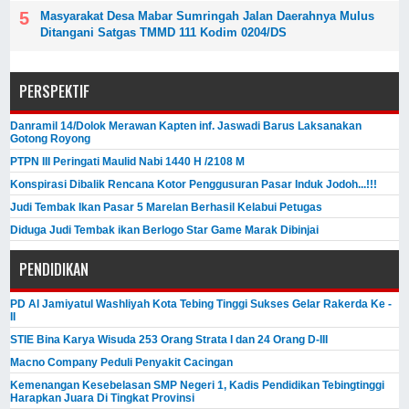
Masyarakat Desa Mabar Sumringah Jalan Daerahnya Mulus
Ditangani Satgas TMMD 111 Kodim 0204/DS
PERSPEKTIF
Danramil 14/Dolok Merawan Kapten inf. Jaswadi Barus Laksanakan
Gotong Royong
PTPN III Peringati Maulid Nabi 1440 H /2108 M
Konspirasi Dibalik Rencana Kotor Penggusuran Pasar Induk Jodoh...!!!
Judi Tembak Ikan Pasar 5 Marelan Berhasil Kelabui Petugas
Diduga Judi Tembak ikan Berlogo Star Game Marak Dibinjai
PENDIDIKAN
PD Al Jamiyatul Washliyah Kota Tebing Tinggi Sukses Gelar Rakerda Ke -
II
STIE Bina Karya Wisuda 253 Orang Strata I dan 24 Orang D-III
Macno Company Peduli Penyakit Cacingan
Kemenangan Kesebelasan SMP Negeri 1, Kadis Pendidikan Tebingtinggi
Harapkan Juara Di Tingkat Provinsi