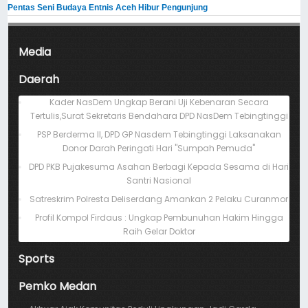
Pentas Seni Budaya Entnis Aceh Hibur Pengunjung
Media
Daerah
Kader NasDem Ungkap Berani Uji Kebenaran Secara
Tertulis,Surat Sekretaris Bendahara DPD NasDem Tebingtinggi
PSP Berderma II, DPD GP Nasdem Tebingtinggi Laksanakan
Donor Darah Peringati Hari "Sumpah Pemuda"
DPD PKB Pujakesuma Asahan Berbagi Kepada Sesama di Hari
Santri Nasional
Satreskrim Polresta Deliserdang Amankan 2 Pelaku Curanmor
Profil Kompol Firdaus : Ungkap Pembunuhan Hakim Hingga
Raih Gelar Doktor
Sports
Pemko Medan