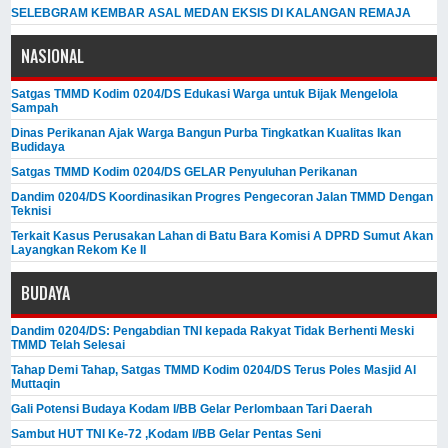
SELEBGRAM KEMBAR ASAL MEDAN EKSIS DI KALANGAN REMAJA
NASIONAL
Satgas TMMD Kodim 0204/DS Edukasi Warga untuk Bijak Mengelola
Sampah
Dinas Perikanan Ajak Warga Bangun Purba Tingkatkan Kualitas Ikan
Budidaya
Satgas TMMD Kodim 0204/DS GELAR Penyuluhan Perikanan
Dandim 0204/DS Koordinasikan Progres Pengecoran Jalan TMMD Dengan
Teknisi
Terkait Kasus Perusakan Lahan di Batu Bara Komisi A DPRD Sumut Akan
Layangkan Rekom Ke II
BUDAYA
Dandim 0204/DS: Pengabdian TNI kepada Rakyat Tidak Berhenti Meski ​
TMMD Telah Selesai
Tahap Demi Tahap, Satgas TMMD Kodim 0204/DS Terus Poles Masjid Al
Muttaqin
Gali Potensi Budaya Kodam I/BB Gelar Perlombaan Tari Daerah
Sambut HUT TNI Ke-72 ,Kodam I/BB Gelar Pentas Seni