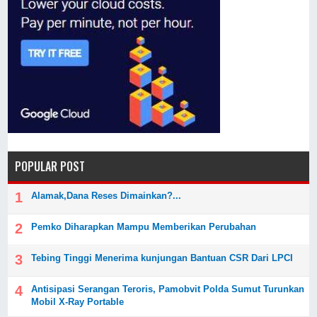
POPULAR POST
Alamak,Dana Reses Dimainkan?...
Pemko Diharapkan Mampu Memberikan Perubahan
Tebing Tinggi Menerima kunjungan Bantuan CSR Dari LPCI
Antisipasi Serangan Teroris, Pamobvit Polda Sumut Turunkan
Mobil X-Ray Portable