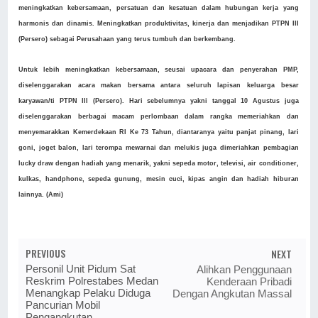
meningkatkan kebersamaan, persatuan dan kesatuan dalam hubungan kerja yang
harmonis dan dinamis. Meningkatkan produktivitas, kinerja dan menjadikan PTPN III
(Persero) sebagai Perusahaan yang terus tumbuh dan berkembang.
Untuk lebih meningkatkan kebersamaan, seusai upacara dan penyerahan PMP,
diselenggarakan acara makan bersama antara seluruh lapisan keluarga besar
karyawan/ti PTPN III (Persero). Hari sebelumnya yakni tanggal 10 Agustus juga
diselenggarakan berbagai macam perlombaan dalam rangka memeriahkan dan
menyemarakkan Kemerdekaan RI Ke 73 Tahun, diantaranya yaitu panjat pinang, lari
goni, joget balon, lari terompa mewarnai dan melukis juga dimeriahkan pembagian
lucky draw dengan hadiah yang menarik, yakni sepeda motor, televisi, air conditioner,
kulkas, handphone, sepeda gunung, mesin cuci, kipas angin dan hadiah hiburan
lainnya. (Ami)
PREVIOUS
NEXT
Personil Unit Pidum Sat
Alihkan Penggunaan
Reskrim Polrestabes Medan
Kenderaan Pribadi
Menangkap Pelaku Diduga
Dengan Angkutan Massal
Pancurian Mobil
Pengangkutan