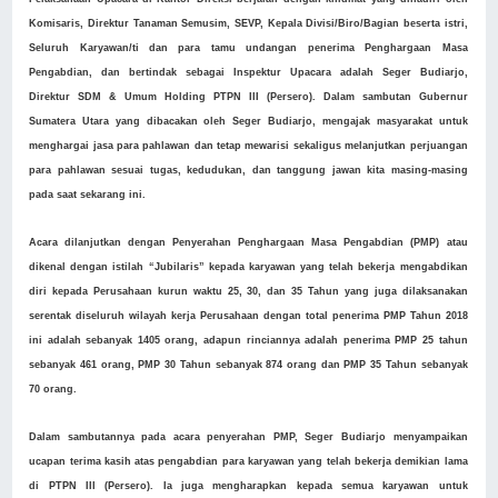
Komisaris, Direktur Tanaman Semusim, SEVP, Kepala Divisi/Biro/Bagian beserta istri,
Seluruh Karyawan/ti dan para tamu undangan penerima Penghargaan Masa
Pengabdian, dan bertindak sebagai Inspektur Upacara adalah Seger Budiarjo,
Direktur SDM & Umum Holding PTPN III (Persero). Dalam sambutan Gubernur
Sumatera Utara yang dibacakan oleh Seger Budiarjo, mengajak masyarakat untuk
menghargai jasa para pahlawan dan tetap mewarisi sekaligus melanjutkan perjuangan
para pahlawan sesuai tugas, kedudukan, dan tanggung jawan kita masing-masing
pada saat sekarang ini.
Acara dilanjutkan dengan Penyerahan Penghargaan Masa Pengabdian (PMP) atau
dikenal dengan istilah “Jubilaris” kepada karyawan yang telah bekerja mengabdikan
diri kepada Perusahaan kurun waktu 25, 30, dan 35 Tahun yang juga dilaksanakan
serentak diseluruh wilayah kerja Perusahaan dengan total penerima PMP Tahun 2018
ini adalah sebanyak 1405 orang, adapun rinciannya adalah penerima PMP 25 tahun
sebanyak 461 orang, PMP 30 Tahun sebanyak 874 orang dan PMP 35 Tahun sebanyak
70 orang.
Dalam sambutannya pada acara penyerahan PMP, Seger Budiarjo menyampaikan
ucapan terima kasih atas pengabdian para karyawan yang telah bekerja demikian lama
di PTPN III (Persero). Ia juga mengharapkan kepada semua karyawan untuk