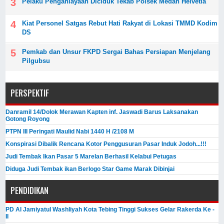
Pelaku Penganiayaan Diciduk Tekab Polsek Medan Helvetia
Kiat Personel Satgas Rebut Hati Rakyat di Lokasi TMMD Kodim
DS
Pemkab dan Unsur FKPD Sergai Bahas Persiapan Menjelang
Pilgubsu
PERSPEKTIF
Danramil 14/Dolok Merawan Kapten inf. Jaswadi Barus Laksanakan
Gotong Royong
PTPN III Peringati Maulid Nabi 1440 H /2108 M
Konspirasi Dibalik Rencana Kotor Penggusuran Pasar Induk Jodoh...!!!
Judi Tembak Ikan Pasar 5 Marelan Berhasil Kelabui Petugas
Diduga Judi Tembak ikan Berlogo Star Game Marak Dibinjai
PENDIDIKAN
PD Al Jamiyatul Washliyah Kota Tebing Tinggi Sukses Gelar Rakerda Ke -
II