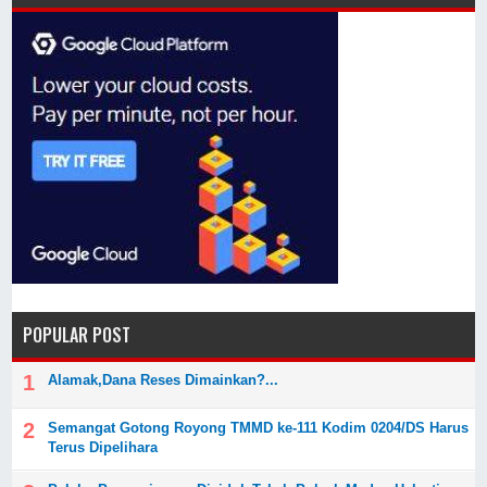
POPULAR POST
Alamak,Dana Reses Dimainkan?...
Semangat Gotong Royong TMMD ke-111 Kodim 0204/DS Harus
Terus Dipelihara