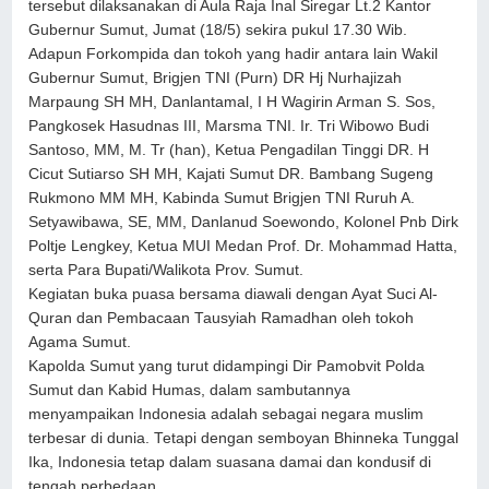
tersebut dilaksanakan di Aula Raja Inal Siregar Lt.2 Kantor
Gubernur Sumut, Jumat (18/5) sekira pukul 17.30 Wib.
Adapun Forkompida dan tokoh yang hadir antara lain Wakil
Gubernur Sumut, Brigjen TNI (Purn) DR Hj Nurhajizah
Marpaung SH MH, Danlantamal, I H Wagirin Arman S. Sos,
Pangkosek Hasudnas III, Marsma TNI. Ir. Tri Wibowo Budi
Santoso, MM, M. Tr (han), Ketua Pengadilan Tinggi DR. H
Cicut Sutiarso SH MH, Kajati Sumut DR. Bambang Sugeng
Rukmono MM MH, Kabinda Sumut Brigjen TNI Ruruh A.
Setyawibawa, SE, MM, Danlanud Soewondo, Kolonel Pnb Dirk
Poltje Lengkey, Ketua MUI Medan Prof. Dr. Mohammad Hatta,
serta Para Bupati/Walikota Prov. Sumut.
Kegiatan buka puasa bersama diawali dengan Ayat Suci Al-
Quran dan Pembacaan Tausyiah Ramadhan oleh tokoh
Agama Sumut.
Kapolda Sumut yang turut didampingi Dir Pamobvit Polda
Sumut dan Kabid Humas, dalam sambutannya
menyampaikan Indonesia adalah sebagai negara muslim
terbesar di dunia. Tetapi dengan semboyan Bhinneka Tunggal
Ika, Indonesia tetap dalam suasana damai dan kondusif di
tengah perbedaan.