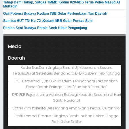
Tahap Demi Tahap, Satgas TMMD Kodim 0204/DS Terus Poles Masjid Al
Muttaqin
Gali Potensi Budaya Kodam I/BB Gelar Perlombaan Tari Daerah
Sambut HUT TNI Ke-72 ,Kodam I/BB Gelar Pentas Seni
Pentas Seni Budaya Entnis Aceh Hibur Pengunjung
Media
Daerah
Kader NasDem Ungkap Berani Uji Kebenaran Secara
Tertulis,Surat Sekretaris Bendahara DPD NasDem Tebingtinggi
PSP Berderma II, DPD GP Nasdem Tebingtinggi Laksanakan
Donor Darah Peringati Hari "Sumpah Pemuda"
DPD PKB Pujakesuma Asahan Berbagi Kepada Sesama di Hari
Santri Nasional
Satreskrim Polresta Deliserdang Amankan 2 Pelaku Curanmor
Profil Kompol Firdaus : Ungkap Pembunuhan Hakim Hingga
Raih Gelar Doktor