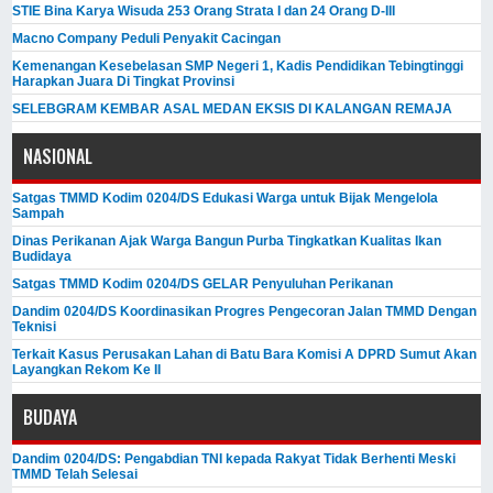
STIE Bina Karya Wisuda 253 Orang Strata I dan 24 Orang D-III
Macno Company Peduli Penyakit Cacingan
Kemenangan Kesebelasan SMP Negeri 1, Kadis Pendidikan Tebingtinggi
Harapkan Juara Di Tingkat Provinsi
SELEBGRAM KEMBAR ASAL MEDAN EKSIS DI KALANGAN REMAJA
NASIONAL
Satgas TMMD Kodim 0204/DS Edukasi Warga untuk Bijak Mengelola
Sampah
Dinas Perikanan Ajak Warga Bangun Purba Tingkatkan Kualitas Ikan
Budidaya
Satgas TMMD Kodim 0204/DS GELAR Penyuluhan Perikanan
Dandim 0204/DS Koordinasikan Progres Pengecoran Jalan TMMD Dengan
Teknisi
Terkait Kasus Perusakan Lahan di Batu Bara Komisi A DPRD Sumut Akan
Layangkan Rekom Ke II
BUDAYA
Dandim 0204/DS: Pengabdian TNI kepada Rakyat Tidak Berhenti Meski ​
TMMD Telah Selesai