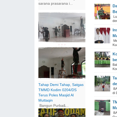
sarana prasarana i...
Da
Be
Lu
de
In
Ma
Me
Ku
Ko
be
Ba
Ko
Ta
de
Tahap Demi Tahap, Satgas
BA
TMMD Kodim 0204/DS
di
Terus Poles Masjid Al
Muttaqin
TM
Bangun Purba&...
Ma
BA
Gu