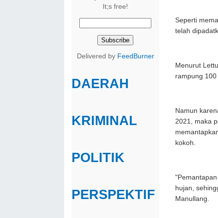
It;s free!
Seperti mema
telah dipadat
Delivered by
FeedBurner
Menurut Lettu
rampung 100
DAERAH
Namun karena
KRIMINAL
2021, maka p
memantapkan p
kokoh.
POLITIK
"Pemantapan i
hujan, sehing
PERSPEKTIF
Manullang.