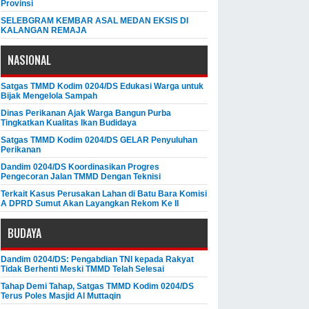
Provinsi
SELEBGRAM KEMBAR ASAL MEDAN EKSIS DI
KALANGAN REMAJA
NASIONAL
Satgas TMMD Kodim 0204/DS Edukasi Warga untuk
Bijak Mengelola Sampah
Dinas Perikanan Ajak Warga Bangun Purba
Tingkatkan Kualitas Ikan Budidaya
Satgas TMMD Kodim 0204/DS GELAR Penyuluhan
Perikanan
Dandim 0204/DS Koordinasikan Progres
Pengecoran Jalan TMMD Dengan Teknisi
Terkait Kasus Perusakan Lahan di Batu Bara Komisi
A DPRD Sumut Akan Layangkan Rekom Ke II
BUDAYA
Dandim 0204/DS: Pengabdian TNI kepada Rakyat
Tidak Berhenti Meski ​TMMD Telah Selesai
Tahap Demi Tahap, Satgas TMMD Kodim 0204/DS
Terus Poles Masjid Al Muttaqin