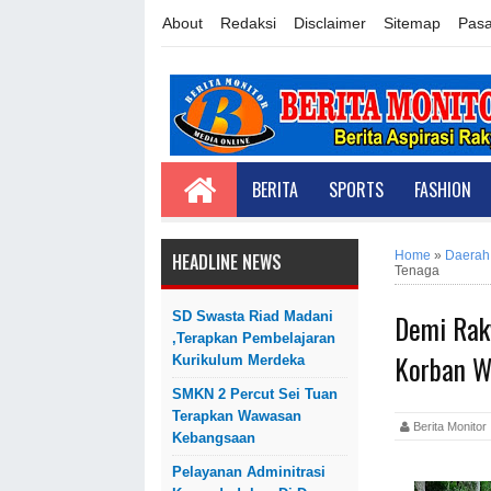
About
Redaksi
Disclaimer
Sitemap
Pasa
BERITA
SPORTS
FASHION
Home
»
Daerah
HEADLINE NEWS
Tenaga
Demi Rak
SD Swasta Riad Madani
,Terapkan Pembelajaran
Korban W
Kurikulum Merdeka
SMKN 2 Percut Sei Tuan
Terapkan Wawasan
Berita Monit
Kebangsaan
Pelayanan Adminitrasi