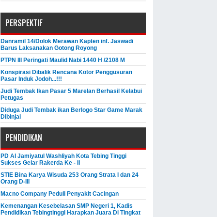
PERSPEKTIF
Danramil 14/Dolok Merawan Kapten inf. Jaswadi
Barus Laksanakan Gotong Royong
PTPN III Peringati Maulid Nabi 1440 H /2108 M
Konspirasi Dibalik Rencana Kotor Penggusuran
Pasar Induk Jodoh...!!!
Judi Tembak Ikan Pasar 5 Marelan Berhasil Kelabui
Petugas
Diduga Judi Tembak ikan Berlogo Star Game Marak
Dibinjai
PENDIDIKAN
PD Al Jamiyatul Washliyah Kota Tebing Tinggi
Sukses Gelar Rakerda Ke - II
STIE Bina Karya Wisuda 253 Orang Strata I dan 24
Orang D-III
Macno Company Peduli Penyakit Cacingan
Kemenangan Kesebelasan SMP Negeri 1, Kadis
Pendidikan Tebingtinggi Harapkan Juara Di Tingkat