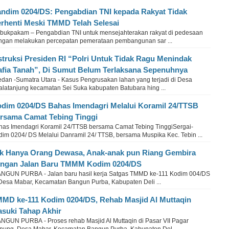
ndim 0204/DS: Pengabdian TNI kepada Rakyat Tidak
rhenti Meski ​TMMD Telah Selesai
bukpakam – Pengabdian TNI untuk mensejahterakan rakyat di pedesaan
ngan melakukan percepatan pemerataan pembangunan sar ...
struksi Presiden RI “Polri Untuk Tidak Ragu Menindak
fia Tanah”, Di Sumut Belum Terlaksana Sepenuhnya
dan -Sumatra Utara - Kasus Pengrusakan lahan yang terjadi di Desa
alatanjung kecamatan Sei Suka kabupaten Batubara hing ...
dim 0204/DS Bahas Imendagri Melalui Koramil 24/TTSB
rsama Camat Tebing Tinggi
has Imendagri Koramil 24/TTSB bersama Camat Tebing TinggiSergai-
dim 0204/ DS Melalui Danramil 24/ TTSB, bersama Muspika Kec. Tebin ...
k Hanya Orang Dewasa, Anak-anak pun Riang Gembira
ngan Jalan Baru TMMM Kodim 0204/DS
NGUN PURBA - Jalan baru hasil kerja Satgas TMMD ke-111 Kodim 004/DS
 Desa Mabar, Kecamatan Bangun Purba, Kabupaten Deli ...
MD ke-111 Kodim 0204/DS, Rehab Masjid Al Muttaqin
suki Tahap Akhir
NGUN PURBA - Proses rehab Masjid Al Muttaqin di Pasar VII Pagar
nung, Desa Mabar, Kecamatan Bangun Purba, Kabupaten Del ...