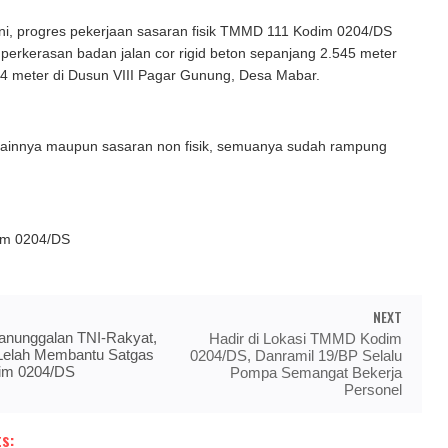
ni, progres pekerjaan sasaran fisik TMMD 111 Kodim 0204/DS
 perkerasan badan jalan cor rigid beton sepanjang 2.545 meter
 4 meter di Dusun VIII Pagar Gunung, Desa Mabar.
k lainnya maupun sasaran non fisik, semuanya sudah rampung
im 0204/DS
NEXT
nunggalan TNI-Rakyat,
Hadir di Lokasi TMMD Kodim
Lelah Membantu Satgas
0204/DS, Danramil 19/BP Selalu
m 0204/DS
Pompa Semangat Bekerja
Personel
s: