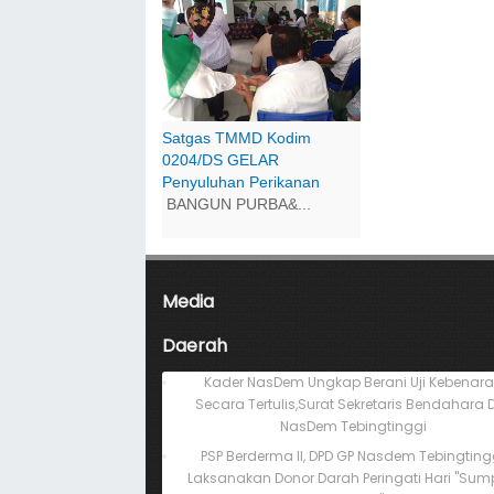
Satgas TMMD Kodim
0204/DS GELAR
Penyuluhan Perikanan
BANGUN PURBA&...
Media
Daerah
Kader NasDem Ungkap Berani Uji Kebenar
Secara Tertulis,Surat Sekretaris Bendahara 
NasDem Tebingtinggi
PSP Berderma II, DPD GP Nasdem Tebingting
Laksanakan Donor Darah Peringati Hari "Su