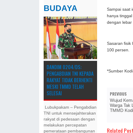
BUDAYA
Sampai saat i
hanya tinggal
dengan lebar
Sasaran fisi
100 persen.
DANDIM 0204/DS:
*Sumber Kod
PENGABDIAN TNI KEPADA
RAKYAT TIDAK BERHENTI
MESKI ​TMMD TELAH
SELESAI
PREVIOUS
Wujud Kema
Warga Tak 
Lubukpakam – Pengabdian
TMMD Kodi
TNI untuk mensejahterakan
rakyat di pedesaan dengan
melakukan percepatan
Related Post
pemerataan pembangunan