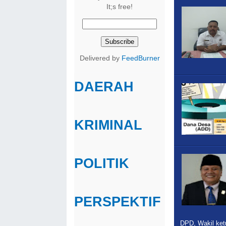
It;s free!
Delivered by
FeedBurner
DAERAH
KRIMINAL
POLITIK
PERSPEKTIF
DPD, Wakil ket