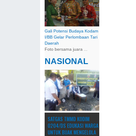
Gali Potensi Budaya Kodam
I/BB Gelar Perlombaan Tari
Daerah
Foto bersama juara ...
NASIONAL
SATGAS TMMD KODIM
0204/DS EDUKASI WARGA
UNTUK BIJAK MENGELOLA