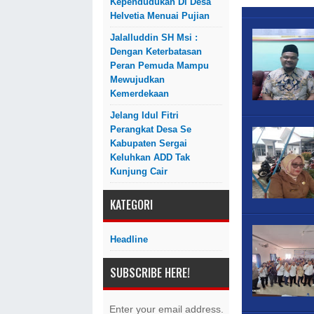
Kependudukan Di Desa
momentum unt...
Helvetia Menuai Pujian
Jalalluddin SH Msi :
Dengan Keterbatasan
Peran Pemuda Mampu
Mewujudkan
Kemerdekaan
Jelang Idul Fitri
Perangkat Desa Se
Kabupaten Sergai
Keluhkan ADD Tak
Kunjung Cair
KATEGORI
Headline
SUBSCRIBE HERE!
Enter your email address.