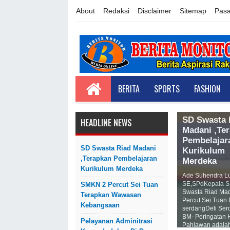
About
Redaksi
Disclaimer
Sitemap
Pasa
BERITA
SPORTS
FASHION
SD Swasta 
HEADLINE NEWS
Madani ,Te
Pembelajar
SD Swasta Riad Madani
Kurikulum
,Terapkan Pembelajaran
Merdeka
Kurikulum Merdeka
Ade Suhendra L
SE,SPdKepala 
SMKN 2 Percut Sei Tuan
Swasta Riad Ma
Terapkan Wawasan
Percut Sei Tuan 
Kebangsaan
serdangDeli Ser
BM- Peringatan 
Pelayanan Adminitrasi
Pahlawan adala