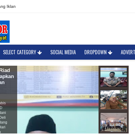
ng Iklan
SELECT CATEGORY
SOCIAL MEDIA
DROPDOWN
ADVER
Riad
S
rapkan
S
an
T
W
K
ubis
S
SD
S
dani
S
Deli
S
dang
B
Hari
P
h
m