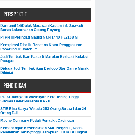
PERSPEKTIF
Danramil 14/Dolok Merawan Kapten inf. Jaswadi
Barus Laksanakan Gotong Royong
PTPN III Peringati Maulid Nabi 1440 H /2108 M
Konspirasi Dibalik Rencana Kotor Penggusuran
Pasar Induk Jodoh...!!!
Judi Tembak Ikan Pasar 5 Marelan Berhasil Kelabui
Petugas
Diduga Judi Tembak ikan Berlogo Star Game Marak
Dibinjai
PENDIDIKAN
PD Al Jamiyatul Washliyah Kota Tebing Tinggi
Sukses Gelar Rakerda Ke - II
STIE Bina Karya Wisuda 253 Orang Strata I dan 24
Orang D-III
Macno Company Peduli Penyakit Cacingan
Kemenangan Kesebelasan SMP Negeri 1, Kadis
Pendidikan Tebingtinggi Harapkan Juara Di Tingkat