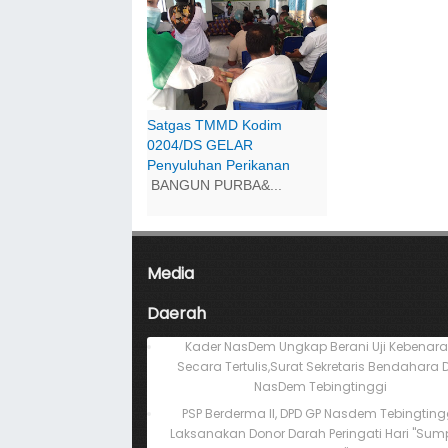
Satgas TMMD Kodim
0204/DS GELAR
Penyuluhan Perikanan
BANGUN PURBA&...
Media
Daerah
Kader NasDem Ungkap Berani Uji Kebenar
Secara Tertulis,Surat Sekretaris Bendahara 
NasDem Tebingtinggi
PSP Berderma II, DPD GP Nasdem Tebingting
Laksanakan Donor Darah Peringati Hari "Su