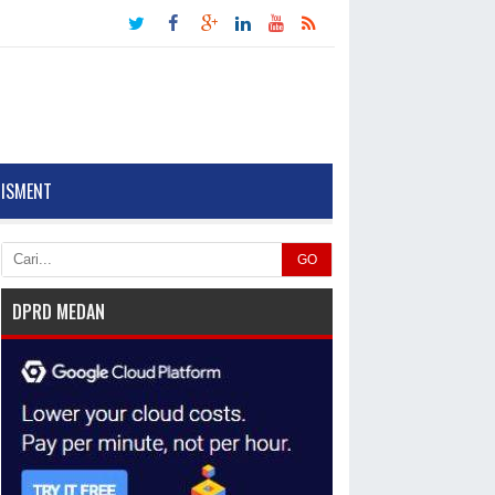
TISMENT
MKN 2 Percut
GO
ei Tuan
erapkan
DPRD MEDAN
awasan
ebangsaan
uaibatul Aslamiah M
i.Kepala SMKN 2 Percut
ei Tuan Deli
erdangDeli Serdang
M-Peringatan Hari
ahlawan adalah
omentum untuk