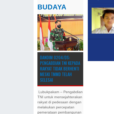
BUDAYA
DANDIM 0204/DS:
PENGABDIAN TNI KEPADA
RAKYAT TIDAK BERHENTI
MESKI ​TMMD TELAH
SELESAI
Lubukpakam – Pengabdian
TNI untuk mensejahterakan
rakyat di pedesaan dengan
melakukan percepatan
pemerataan pembangunan