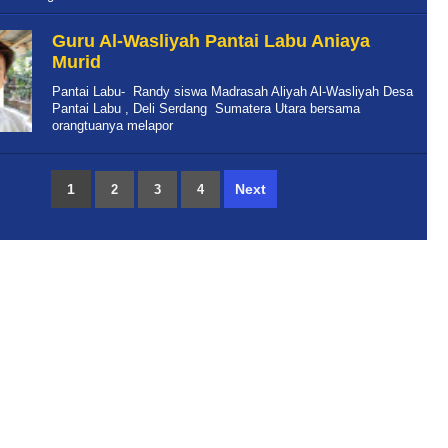
Guru Al-Wasliyah Pantai Labu Aniaya
Murid
Pantai Labu- Randy siswa Madrasah Aliyah Al-Wasliyah Desa
Pantai Labu , Deli Serdang Sumatera Utara bersama
orangtuanya melapor
1
Next
2
3
4