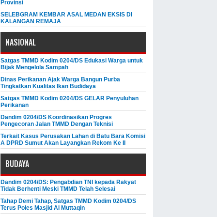
Provinsi
SELEBGRAM KEMBAR ASAL MEDAN EKSIS DI
KALANGAN REMAJA
NASIONAL
Satgas TMMD Kodim 0204/DS Edukasi Warga untuk
Bijak Mengelola Sampah
Dinas Perikanan Ajak Warga Bangun Purba
Tingkatkan Kualitas Ikan Budidaya
Satgas TMMD Kodim 0204/DS GELAR Penyuluhan
Perikanan
Dandim 0204/DS Koordinasikan Progres
Pengecoran Jalan TMMD Dengan Teknisi
Terkait Kasus Perusakan Lahan di Batu Bara Komisi
A DPRD Sumut Akan Layangkan Rekom Ke II
BUDAYA
Dandim 0204/DS: Pengabdian TNI kepada Rakyat
Tidak Berhenti Meski ​TMMD Telah Selesai
Tahap Demi Tahap, Satgas TMMD Kodim 0204/DS
Terus Poles Masjid Al Muttaqin