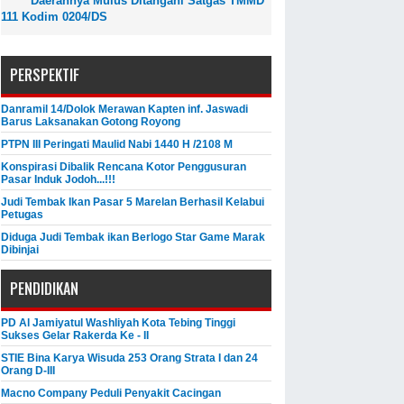
Daerahnya Mulus Ditangani Satgas TMMD
111 Kodim 0204/DS
PERSPEKTIF
Danramil 14/Dolok Merawan Kapten inf. Jaswadi
Barus Laksanakan Gotong Royong
PTPN III Peringati Maulid Nabi 1440 H /2108 M
Konspirasi Dibalik Rencana Kotor Penggusuran
Pasar Induk Jodoh...!!!
Judi Tembak Ikan Pasar 5 Marelan Berhasil Kelabui
Petugas
Diduga Judi Tembak ikan Berlogo Star Game Marak
Dibinjai
PENDIDIKAN
PD Al Jamiyatul Washliyah Kota Tebing Tinggi
Sukses Gelar Rakerda Ke - II
STIE Bina Karya Wisuda 253 Orang Strata I dan 24
Orang D-III
Macno Company Peduli Penyakit Cacingan