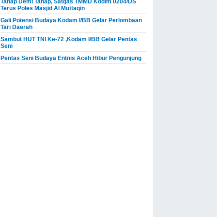
Tahap Demi Tahap, Satgas TMMD Kodim 0204/DS
Terus Poles Masjid Al Muttaqin
Gali Potensi Budaya Kodam I/BB Gelar Perlombaan
Tari Daerah
Sambut HUT TNI Ke-72 ,Kodam I/BB Gelar Pentas
Seni
Pentas Seni Budaya Entnis Aceh Hibur Pengunjung