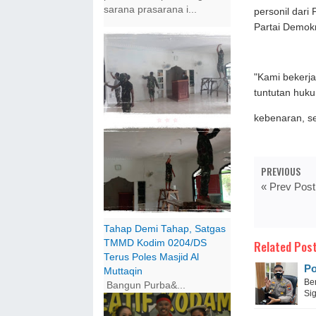
sarana prasarana i...
personil dari
Partai Demokr
"Kami bekerja
tuntutan huku
kebenaran, se
PREVIOUS
« Prev Post
Tahap Demi Tahap, Satgas
Related Post
TMMD Kodim 0204/DS
Terus Poles Masjid Al
Po
Muttaqin
Ber
Bangun Purba&...
Si