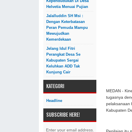
Kependudukan Di Desa
Helvetia Menuai Pujian
Jalalluddin SH Msi :
Dengan Keterbatasan
Peran Pemuda Mampu
Mewujudkan
Kemerdekaan
Jelang Idul Fitri
Perangkat Desa Se
Kabupaten Sergai
Keluhkan ADD Tak
Kunjung Cair
KATEGORI
MEDAN - Kiner
tugasnya deng
Headline
pelaksanaan K
Kabupaten De
SUBSCRIBE HERE!
Enter your email address.
Penilaian itu