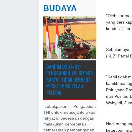
BUDAYA
"Oleh karena 
yang bersikap
kondusif," te
Sebelumnya, 
(KLB) Partai 
DANDIM 0204/DS:
PENGABDIAN TNI KEPADA
"Kami tidak m
RAKYAT TIDAK BERHENTI
kamtibmas ag
MESKI ​TMMD TELAH
Polri yang Pr
SELESAI
dan Polri ber
Wahyudi, Juma
Lubukpakam – Pengabdian
TNI untuk mensejahterakan
rakyat di pedesaan dengan
Hadi mengung
melakukan percepatan
pemerataan pembangunan
ketertiban ma