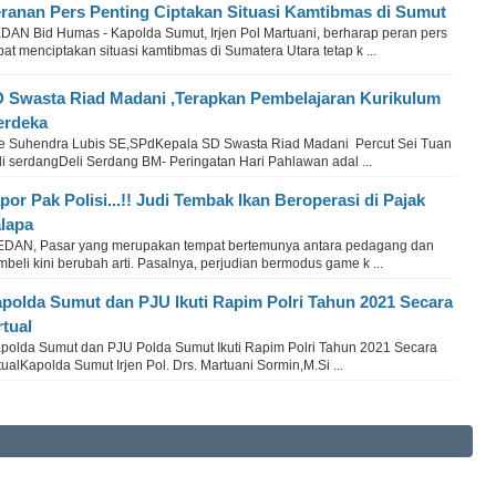
ranan Pers Penting Ciptakan Situasi Kamtibmas di Sumut
DAN Bid Humas - Kapolda Sumut, Irjen Pol Martuani, berharap peran pers
at menciptakan situasi kamtibmas di Sumatera Utara tetap k ...
 Swasta Riad Madani ,Terapkan Pembelajaran Kurikulum
erdeka
e Suhendra Lubis SE,SPdKepala SD Swasta Riad Madani Percut Sei Tuan
li serdangDeli Serdang BM- Peringatan Hari Pahlawan adal ...
por Pak Polisi...!! Judi Tembak Ikan Beroperasi di Pajak
lapa
DAN, Pasar yang merupakan tempat bertemunya antara pedagang dan
beli kini berubah arti. Pasalnya, perjudian bermodus game k ...
polda Sumut dan PJU Ikuti Rapim Polri Tahun 2021 Secara
rtual
polda Sumut dan PJU Polda Sumut Ikuti Rapim Polri Tahun 2021 Secara
tualKapolda Sumut Irjen Pol. Drs. Martuani Sormin,M.Si ...