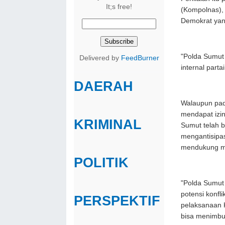
It;s free!
(Kompolnas),
Demokrat yan
"Polda Sumut 
Delivered by
FeedBurner
internal partai
DAERAH
Walaupun pad
mendapat izi
KRIMINAL
Sumut telah 
mengantisipas
mendukung m
POLITIK
"Polda Sumut 
potensi konfl
PERSPEKTIF
pelaksanaan 
bisa menimbul