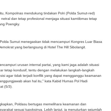
itu, Kompolnas mendukung tindakan Polri (Polda Sumut-red)
 netral dan tetap profesional menjaga situasi kamtibmas tetap
rang Poengky.
Polda Sumut menegaskan tidak mencampuri Kongres Luar Biasa
Demokrat yang berlangsung di Hotel The Hill Sibolangit.
encampuri urusan internal partai, yang kami jaga adalah situasi
ar tetap kondusif, tentu dengan melakukan langkah-langkah
esisi agar tidak terjadi konflik yang dapat mengganggu keamanan
tanggungjawab akan hal itu," kata Kabid Humas Pol Hadi
t (5/3).
kapkan, Poldasu bertugas memelihara keamanan dan
syarakat sesuai tupoksinya. Lebih lanjut, ia menuturkan sejumlah