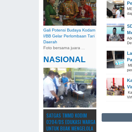
Pe
ME
dap
SD
Gali Potensi Budaya Kodam
M
I/BB Gelar Perlombaan Tari
Ad
Daerah
De
Foto bersama juara ...
La
NASIONAL
Pa
ME
pem
Ka
Vi
Ka
Vir
SATGAS TMMD KODIM
0204/DS EDUKASI WARGA
UNTUK BIJAK MENGELOLA