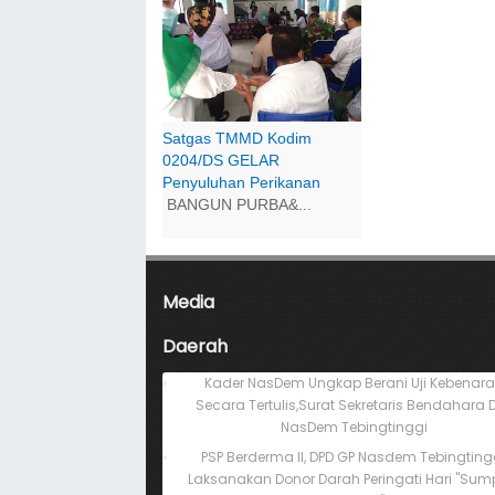
Satgas TMMD Kodim
0204/DS GELAR
Penyuluhan Perikanan
BANGUN PURBA&...
Media
Daerah
Kader NasDem Ungkap Berani Uji Kebenar
Secara Tertulis,Surat Sekretaris Bendahara 
NasDem Tebingtinggi
PSP Berderma II, DPD GP Nasdem Tebingting
Laksanakan Donor Darah Peringati Hari "Su