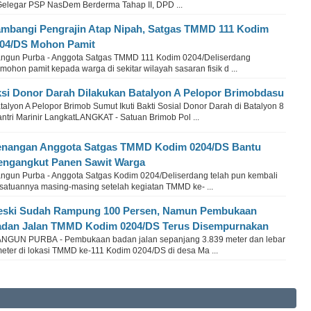
 Gelegar PSP NasDem Berderma Tahap II, DPD ...
mbangi Pengrajin Atap Nipah, Satgas TMMD 111 Kodim
04/DS Mohon Pamit
ngun Purba - Anggota Satgas TMMD 111 Kodim 0204/Deliserdang
ohon pamit kepada warga di sekitar wilayah sasaran fisik d ...
si Donor Darah Dilakukan Batalyon A Pelopor Brimobdasu
alyon A Pelopor Brimob Sumut Ikuti Bakti Sosial Donor Darah di Batalyon 8
antri Marinir LangkatLANGKAT - Satuan Brimob Pol ...
nangan Anggota Satgas TMMD Kodim 0204/DS Bantu
ngangkut Panen Sawit Warga
ngun Purba - Anggota Satgas Kodim 0204/Deliserdang telah pun kembali
 satuannya masing-masing setelah kegiatan TMMD ke- ...
ski Sudah Rampung 100 Persen, Namun Pembukaan
dan Jalan TMMD Kodim 0204/DS Terus Disempurnakan
NGUN PURBA - Pembukaan badan jalan sepanjang 3.839 meter dan lebar
meter di lokasi TMMD ke-111 Kodim 0204/DS di desa Ma ...