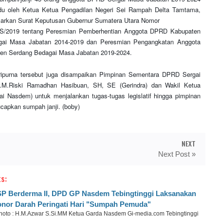
ndu oleh Ketua Ketua Pengadilan Negeri Sei Rampah Delta Tamtama,
arkan Surat Keputusan Gubernur Sumatera Utara Nomor
S/2019 tentang Peresmian Pemberhentian Anggota DPRD Kabupaten
gai Masa Jabatan 2014-2019 dan Peresmian Pengangkatan Anggota
n Serdang Bedagai Masa Jabatan 2019-2024.
ripurna tersebut juga disampaikan Pimpinan Sementara DPRD Sergai
dr.M.Riski Ramadhan Hasibuan, SH, SE (Gerindra) dan Wakil Ketua
ai Nasdem) untuk menjalankan tugas-tugas legislatif hingga pimpinan
ucapkan sumpah janji. (boby)
NEXT
Next Post »
s:
P Berderma II, DPD GP Nasdem Tebingtinggi Laksanakan
nor Darah Peringati Hari "Sumpah Pemuda"
oto : H.M.Azwar S.Si.MM Ketua Garda Nasdem Gi-media.com Tebingtinggi