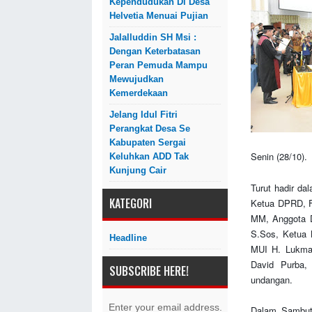
Kependudukan Di Desa
Helvetia Menuai Pujian
Jalalluddin SH Msi :
Dengan Keterbatasan
Peran Pemuda Mampu
Mewujudkan
Kemerdekaan
Jelang Idul Fitri
Perangkat Desa Se
Kabupaten Sergai
Senin (28/10).
Keluhkan ADD Tak
Kunjung Cair
Turut hadir da
KATEGORI
Ketua DPRD, F
MM, Anggota D
S.Sos, Ketua 
Headline
MUI H. Lukma
David Purba,
SUBSCRIBE HERE!
undangan.
Enter your email address.
Dalam Sambuta