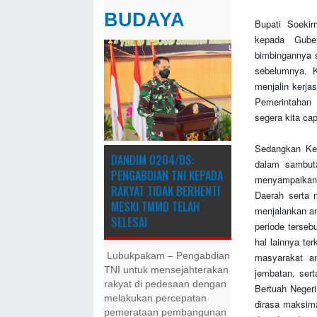
BUDAYA
Bupati Soeki
kepada Gube
bimbingannya 
sebelumnya. K
menjalin kerja
Pemerintahan 
segera kita cap
Sedangkan Ke
DANDIM 0204/DS:
dalam sambut
PENGABDIAN TNI KEPADA
menyampaikan
RAKYAT TIDAK BERHENTI
Daerah serta 
MESKI ​TMMD TELAH
menjalankan a
SELESAI
periode terseb
hal lainnya t
masyarakat an
Lubukpakam – Pengabdian
TNI untuk mensejahterakan
jembatan, sert
rakyat di pedesaan dengan
Bertuah Negeri
melakukan percepatan
dirasa maksima
pemerataan pembangunan