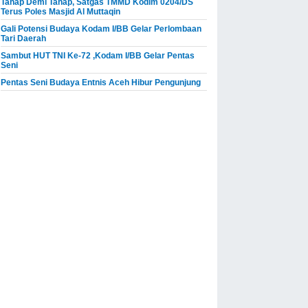
Tahap Demi Tahap, Satgas TMMD Kodim 0204/DS
Terus Poles Masjid Al Muttaqin
Gali Potensi Budaya Kodam I/BB Gelar Perlombaan
Tari Daerah
Sambut HUT TNI Ke-72 ,Kodam I/BB Gelar Pentas
Seni
Pentas Seni Budaya Entnis Aceh Hibur Pengunjung