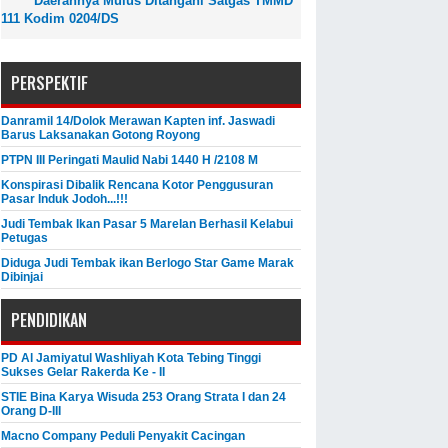
Daerahnya Mulus Ditangani Satgas TMMD
111 Kodim 0204/DS
PERSPEKTIF
Danramil 14/Dolok Merawan Kapten inf. Jaswadi
Barus Laksanakan Gotong Royong
PTPN III Peringati Maulid Nabi 1440 H /2108 M
Konspirasi Dibalik Rencana Kotor Penggusuran
Pasar Induk Jodoh...!!!
Judi Tembak Ikan Pasar 5 Marelan Berhasil Kelabui
Petugas
Diduga Judi Tembak ikan Berlogo Star Game Marak
Dibinjai
PENDIDIKAN
PD Al Jamiyatul Washliyah Kota Tebing Tinggi
Sukses Gelar Rakerda Ke - II
STIE Bina Karya Wisuda 253 Orang Strata I dan 24
Orang D-III
Macno Company Peduli Penyakit Cacingan