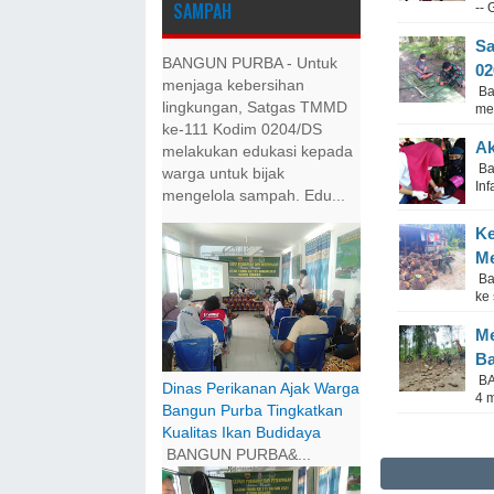
SAMPAH
--
Sa
BANGUN PURBA - Untuk
02
menjaga kebersihan
Ba
lingkungan, Satgas TMMD
mem
ke-111 Kodim 0204/DS
Ak
melakukan edukasi kepada
Bat
warga untuk bijak
Inf
mengelola sampah. Edu...
Ke
Me
Ba
ke
Me
Ba
BA
Dinas Perikanan Ajak Warga
4 
Bangun Purba Tingkatkan
Kualitas Ikan Budidaya
BANGUN PURBA&...