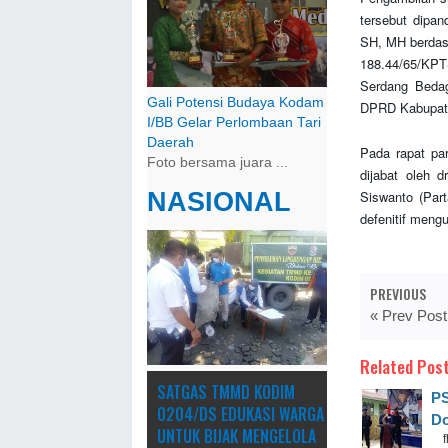
tersebut dipa
SH, MH berdas
188.44/65/KPT
Serdang Beda
Gali Potensi Budaya Kodam
DPRD Kabupate
I/BB Gelar Perlombaan Tari
Daerah
Pada rapat pa
Foto bersama juara ...
dijabat oleh 
NASIONAL
Siswanto (Part
defenitif meng
PREVIOUS
« Prev Post
Related Post
SATGAS TMMD KODIM
PS
0204/DS EDUKASI WARGA
Do
UNTUK BIJAK MENGELOLA
fh