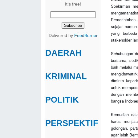
It;s free!
Soekirman me
mengamanatkan
Pemerintahan.
sejajar namun
yang berbeda
Delivered by
FeedBurner
stakeholder la
DAERAH
Sehubungan den
bersama, sedi
baik melalui m
mengkhawatirk
KRIMINAL
diminta kepa
untuk mempersa
dengan member
POLITIK
bangsa Indones
Kemudian dal
harus menja
PERSPEKTIF
golongan, par
agar lebih Ber