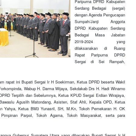
Paripurna DPRD Kabupaten
Serdang Bedagai (sergai)
dengan Agenda Pengucapan
Sumpah/Janji Anggota
DPRD Kabupaten Serdang
Bedagai Masa Jabatan
2019-2024 yang
dilaksanakan di Ruang
Rapat Paripurna DPRD
Sergai di Sei Rampah,
lam rapat ini Bupati Sergai Ir H Soekirman, Ketua DPRD beserta Wakil
orkompinda, Wabup H. Darma Wijaya, Sekdakab Drs H. Hadi Winarno
PRD Terpilih dan Sebelumnya, Ketua KPUD Sergai Erdian Wirajaya,
Bawaslu Aguslih Matondang, Asisten, Staf Ahli, Kepala OPD, Ketua
n Yahya, Ketua BM3 Yunasril, SH, M.Kn, Tokoh Pemekaran H. OK
 Pimpinan Parpol, Tokoh Agama, Tokoh Masyarakat, serta para
nnya Gubernur Sumatera Utara yang dibacakan Bupati Sergai Ir H