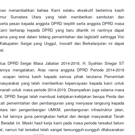
rman menambahkan bahwa Kami selaku eksekutif berterima kasih
rnur Sumatera Utara yang telah memberikan sambutan dan
serta pesan kepada anggota DPRD terpilih serta anggota DPRD masa
ami berharap kepada DPRD yang baru dilantik ini nantinya dapat
sama yang erat dalam bidang pemerintahan dan legislatif sehingga Visi
Kabupaten Sergai yang Unggul, Inovatif dan Berkelanjutan ini dapat
ai.
tua DPRD Sergai Masa Jabatan 2014-2019, H. Syahlan Siregar ST
annya mengatakan, Atas nama anggota DPRD Periode 2014-2019
 ucapan terima kasih kepada semua pihak terutama Pemerintah
masyarakat yang telah memberikan kepercayaan kepada kami untuk
manah untuk masa periode 2014-2019. Disampaikan juga selama masa
ut, DPRD Sergai telah membuat kebijakan-kebijakan berupa Perda dan
erkait pemerintahan dan pembangunan yang menyasar langsung kepada
tara lain pengembangan UMKM, pembangunan infrastruktur jalan,
a hal lainnya guna peningkatan harkat dan derajat masyarakat Tanah
 Beradat ini. Meski hasil kerja kami pada masa periode tersebut belum
l, namun hal tersebut telah sangat bersungguh-sungguh dilaksanakan