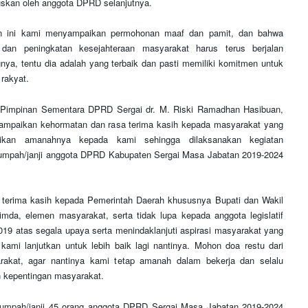
uskan oleh anggota DPRD selanjutnya.
n ini kami menyampaikan permohonan maaf dan pamit, dan bahwa
dan peningkatan kesejahteraan masyarakat harus terus berjalan
nya, tentu dia adalah yang terbaik dan pasti memiliki komitmen untuk
 rakyat.
 Pimpinan Sementara DPRD Sergai dr. M. Riski Ramadhan Hasibuan,
mpaikan kehormatan dan rasa terima kasih kepada masyarakat yang
ikan amanahnya kepada kami sehingga dilaksanakan kegiatan
umpah/janji anggota DPRD Kabupaten Sergai Masa Jabatan 2019-2024
a terima kasih kepada Pemerintah Daerah khususnya Bupati dan Wakil
imda, elemen masyarakat, serta tidak lupa kepada anggota legislatif
019 atas segala upaya serta menindaklanjuti aspirasi masyarakat yang
kami lanjutkan untuk lebih baik lagi nantinya. Mohon doa restu dari
rakat, agar nantinya kami tetap amanah dalam bekerja dan selalu
kepentingan masyarakat.
umpah/janji 45 orang anggota DPRD Sergai Masa Jabatan 2019-2024