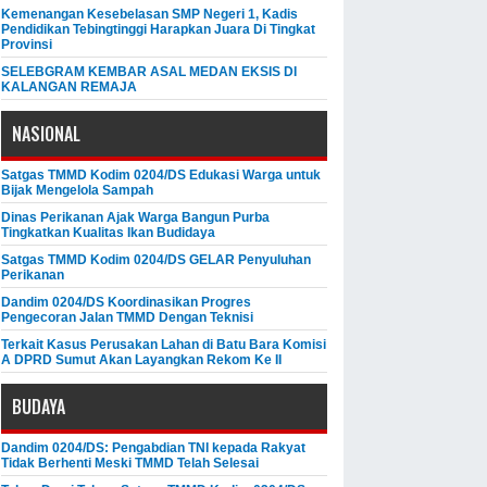
Kemenangan Kesebelasan SMP Negeri 1, Kadis
Pendidikan Tebingtinggi Harapkan Juara Di Tingkat
Provinsi
SELEBGRAM KEMBAR ASAL MEDAN EKSIS DI
KALANGAN REMAJA
NASIONAL
Satgas TMMD Kodim 0204/DS Edukasi Warga untuk
Bijak Mengelola Sampah
Dinas Perikanan Ajak Warga Bangun Purba
Tingkatkan Kualitas Ikan Budidaya
Satgas TMMD Kodim 0204/DS GELAR Penyuluhan
Perikanan
Dandim 0204/DS Koordinasikan Progres
Pengecoran Jalan TMMD Dengan Teknisi
Terkait Kasus Perusakan Lahan di Batu Bara Komisi
A DPRD Sumut Akan Layangkan Rekom Ke II
BUDAYA
Dandim 0204/DS: Pengabdian TNI kepada Rakyat
Tidak Berhenti Meski ​TMMD Telah Selesai