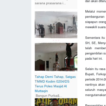
dan akan diter
sarana prasarana i...
Melalui mome
pembangunan 
siapapun orang
mewakili suara
Sementara itu
SH, SE, Menya
telah member
pengambilan s
pada hari ini.
Selain itu ras
Bupati, Forkop
Tahap Demi Tahap, Satgas
periode 2014-2
TMMD Kodim 0204/DS
nantinya akan 
Terus Poles Masjid Al
seluruh masya
Muttaqin
mengutamakan 
Bangun Purba&...
Pengambilan s