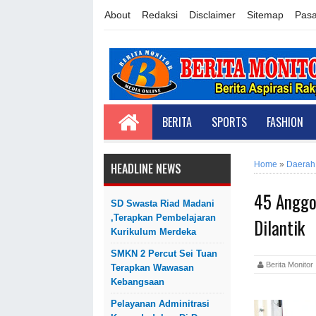
About
Redaksi
Disclaimer
Sitemap
Pasa
BERITA
SPORTS
FASHION
Home
»
Daerah
HEADLINE NEWS
45 Anggo
SD Swasta Riad Madani
,Terapkan Pembelajaran
Dilantik
Kurikulum Merdeka
SMKN 2 Percut Sei Tuan
Berita Monit
Terapkan Wawasan
Kebangsaan
Pelayanan Adminitrasi