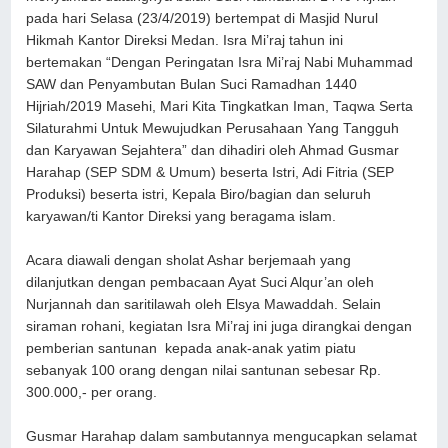
pada hari Selasa (23/4/2019) bertempat di Masjid Nurul
Hikmah Kantor Direksi Medan. Isra Mi’raj tahun ini
bertemakan “Dengan Peringatan Isra Mi’raj Nabi Muhammad
SAW dan Penyambutan Bulan Suci Ramadhan 1440
Hijriah/2019 Masehi, Mari Kita Tingkatkan Iman, Taqwa Serta
Silaturahmi Untuk Mewujudkan Perusahaan Yang Tangguh
dan Karyawan Sejahtera” dan dihadiri oleh Ahmad Gusmar
Harahap (SEP SDM & Umum) beserta Istri, Adi Fitria (SEP
Produksi) beserta istri, Kepala Biro/bagian dan seluruh
karyawan/ti Kantor Direksi yang beragama islam.
Acara diawali dengan sholat Ashar berjemaah yang
dilanjutkan dengan pembacaan Ayat Suci Alqur’an oleh
Nurjannah dan saritilawah oleh Elsya Mawaddah. Selain
siraman rohani, kegiatan Isra Mi’raj ini juga dirangkai dengan
pemberian santunan kepada anak-anak yatim piatu
sebanyak 100 orang dengan nilai santunan sebesar Rp.
300.000,- per orang.
Gusmar Harahap dalam sambutannya mengucapkan selamat