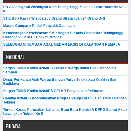
PD Al Jamiyatul Washliyah Kota Tebing Tinggi Sukses Gelar Rakerda Ke -
II
STIE Bina Karya Wisuda 253 Orang Strata I dan 24 Orang D-III
Macno Company Peduli Penyakit Cacingan
Kemenangan Kesebelasan SMP Negeri 1, Kadis Pendidikan Tebingtinggi
Harapkan Juara Di Tingkat Provinsi
SELEBGRAM KEMBAR ASAL MEDAN EKSIS DI KALANGAN REMAJA
NASIONAL
Satgas TMMD Kodim 0204/DS Edukasi Warga untuk Bijak Mengelola
Sampah
Dinas Perikanan Ajak Warga Bangun Purba Tingkatkan Kualitas Ikan
Budidaya
Satgas TMMD Kodim 0204/DS GELAR Penyuluhan Perikanan
Dandim 0204/DS Koordinasikan Progres Pengecoran Jalan TMMD Dengan
Teknisi
Terkait Kasus Perusakan Lahan di Batu Bara Komisi A DPRD Sumut Akan
Layangkan Rekom Ke II
BUDAYA