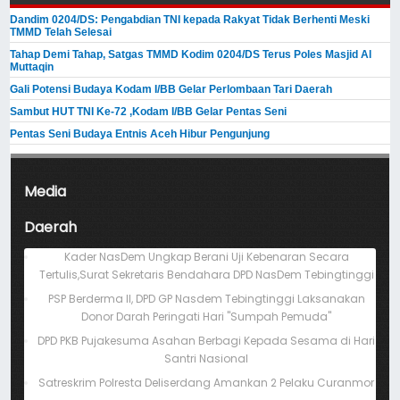
Dandim 0204/DS: Pengabdian TNI kepada Rakyat Tidak Berhenti Meski ​
TMMD Telah Selesai
Tahap Demi Tahap, Satgas TMMD Kodim 0204/DS Terus Poles Masjid Al
Muttaqin
Gali Potensi Budaya Kodam I/BB Gelar Perlombaan Tari Daerah
Sambut HUT TNI Ke-72 ,Kodam I/BB Gelar Pentas Seni
Pentas Seni Budaya Entnis Aceh Hibur Pengunjung
Media
Daerah
Kader NasDem Ungkap Berani Uji Kebenaran Secara
Tertulis,Surat Sekretaris Bendahara DPD NasDem Tebingtinggi
PSP Berderma II, DPD GP Nasdem Tebingtinggi Laksanakan
Donor Darah Peringati Hari "Sumpah Pemuda"
DPD PKB Pujakesuma Asahan Berbagi Kepada Sesama di Hari
Santri Nasional
Satreskrim Polresta Deliserdang Amankan 2 Pelaku Curanmor