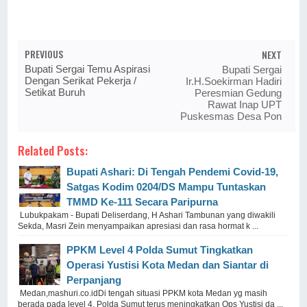
PREVIOUS
NEXT
Bupati Sergai Temu Aspirasi
Bupati Sergai
Dengan Serikat Pekerja /
Ir.H.Soekirman Hadiri
Setikat Buruh
Peresmian Gedung
Rawat Inap UPT
Puskesmas Desa Pon
Related Posts:
Bupati Ashari: Di Tengah Pendemi Covid-19,
Satgas Kodim 0204/DS Mampu Tuntaskan
TMMD Ke-111 Secara Paripurna
Lubukpakam - Bupati Deliserdang, H Ashari Tambunan yang diwakili
Sekda, Masri Zein menyampaikan apresiasi dan rasa hormat k ...
PPKM Level 4 Polda Sumut Tingkatkan
Operasi Yustisi Kota Medan dan Siantar di
Perpanjang
Medan,mashuri.co.idDi tengah situasi PPKM kota Medan yg masih
berada pada level 4, Polda Sumut terus meningkatkan Ops Yustisi da ...