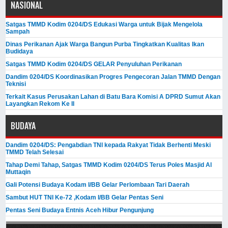
NASIONAL
Satgas TMMD Kodim 0204/DS Edukasi Warga untuk Bijak Mengelola
Sampah
Dinas Perikanan Ajak Warga Bangun Purba Tingkatkan Kualitas Ikan
Budidaya
Satgas TMMD Kodim 0204/DS GELAR Penyuluhan Perikanan
Dandim 0204/DS Koordinasikan Progres Pengecoran Jalan TMMD Dengan
Teknisi
Terkait Kasus Perusakan Lahan di Batu Bara Komisi A DPRD Sumut Akan
Layangkan Rekom Ke II
BUDAYA
Dandim 0204/DS: Pengabdian TNI kepada Rakyat Tidak Berhenti Meski ​
TMMD Telah Selesai
Tahap Demi Tahap, Satgas TMMD Kodim 0204/DS Terus Poles Masjid Al
Muttaqin
Gali Potensi Budaya Kodam I/BB Gelar Perlombaan Tari Daerah
Sambut HUT TNI Ke-72 ,Kodam I/BB Gelar Pentas Seni
Pentas Seni Budaya Entnis Aceh Hibur Pengunjung