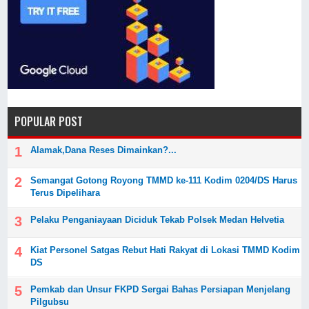
POPULAR POST
Alamak,Dana Reses Dimainkan?...
Semangat Gotong Royong TMMD ke-111 Kodim 0204/DS Harus
Terus Dipelihara
Pelaku Penganiayaan Diciduk Tekab Polsek Medan Helvetia
Kiat Personel Satgas Rebut Hati Rakyat di Lokasi TMMD Kodim
DS
Pemkab dan Unsur FKPD Sergai Bahas Persiapan Menjelang
Pilgubsu