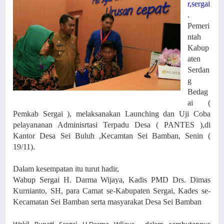
r,sergai
.
Pemeri
ntah
Kabup
aten
Serdan
g
Bedag
ai (
Pemkab Sergai ), melaksanakan Launching dan Uji Coba
pelayananan Adminisrtasi Terpadu Desa ( PANTES ),di
Kantor Desa Sei Buluh ,Kecamtan Sei Bamban, Senin (
19/11).
Dalam kesempatan itu turut hadir,
Wabup Sergai H. Darma Wijaya,
Kadis PMD Drs. Dimas
Kurnianto, SH,
para Camat se-Kabupaten Sergai,
Kades se-
Kecamatan Sei Bamban serta masyarakat Desa Sei Bamban