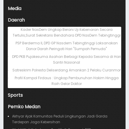
Media
Daerah
Kader NasDem Ungkap Berani Uji Kebenaran Secara
Tertulis,Surat Sekretaris Bendahara DPD NasDem Tebingtinggi
PSP Berderma II, DPD GP Nasdem Tebingtinggi Laksanakan
Donor Darah Peringati Hari "Sumpah Pemuda"
DPD PKB Pujakesuma Asahan Berbagi Kepada Sesama di Hari
Santri Nasional
Satreskrim Polresta Deliserdang Amankan 2 Pelaku Curanmor
Profil Kompol Firdaus : Ungkap Pembunuhan Hakim Hingga
Raih Gelar Doktor
Sports
Pemko Medan
Akhyar Ajak Komunitas Peduli Lingkungan Jadi Garda
Terdepan Jaga Kebersihan