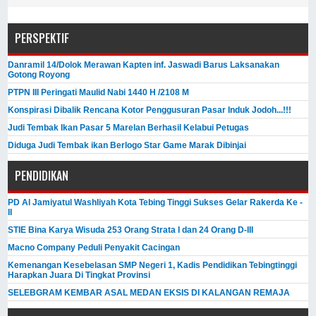
PERSPEKTIF
Danramil 14/Dolok Merawan Kapten inf. Jaswadi Barus Laksanakan
Gotong Royong
PTPN III Peringati Maulid Nabi 1440 H /2108 M
Konspirasi Dibalik Rencana Kotor Penggusuran Pasar Induk Jodoh...!!!
Judi Tembak Ikan Pasar 5 Marelan Berhasil Kelabui Petugas
Diduga Judi Tembak ikan Berlogo Star Game Marak Dibinjai
PENDIDIKAN
PD Al Jamiyatul Washliyah Kota Tebing Tinggi Sukses Gelar Rakerda Ke -
II
STIE Bina Karya Wisuda 253 Orang Strata I dan 24 Orang D-III
Macno Company Peduli Penyakit Cacingan
Kemenangan Kesebelasan SMP Negeri 1, Kadis Pendidikan Tebingtinggi
Harapkan Juara Di Tingkat Provinsi
SELEBGRAM KEMBAR ASAL MEDAN EKSIS DI KALANGAN REMAJA