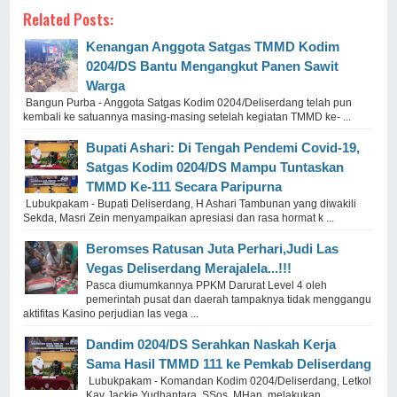
Related Posts:
Kenangan Anggota Satgas TMMD Kodim
0204/DS Bantu Mengangkut Panen Sawit
Warga
Bangun Purba - Anggota Satgas Kodim 0204/Deliserdang telah pun
kembali ke satuannya masing-masing setelah kegiatan TMMD ke- ...
Bupati Ashari: Di Tengah Pendemi Covid-19,
Satgas Kodim 0204/DS Mampu Tuntaskan
TMMD Ke-111 Secara Paripurna
Lubukpakam - Bupati Deliserdang, H Ashari Tambunan yang diwakili
Sekda, Masri Zein menyampaikan apresiasi dan rasa hormat k ...
Beromses Ratusan Juta Perhari,Judi Las
Vegas Deliserdang Merajalela...!!!
Pasca diumumkannya PPKM Darurat Level 4 oleh
pemerintah pusat dan daerah tampaknya tidak menggangu
aktifitas Kasino perjudian las vega ...
Dandim 0204/DS Serahkan Naskah Kerja
Sama Hasil TMMD 111 ke Pemkab Deliserdang
Lubukpakam - Komandan Kodim 0204/Deliserdang, Letkol
Kav Jackie Yudhantara, SSos, MHan, melakukan