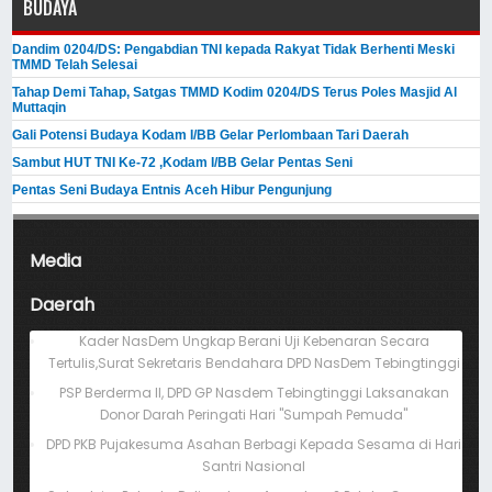
BUDAYA
Dandim 0204/DS: Pengabdian TNI kepada Rakyat Tidak Berhenti Meski ​
TMMD Telah Selesai
Tahap Demi Tahap, Satgas TMMD Kodim 0204/DS Terus Poles Masjid Al
Muttaqin
Gali Potensi Budaya Kodam I/BB Gelar Perlombaan Tari Daerah
Sambut HUT TNI Ke-72 ,Kodam I/BB Gelar Pentas Seni
Pentas Seni Budaya Entnis Aceh Hibur Pengunjung
Media
Daerah
Kader NasDem Ungkap Berani Uji Kebenaran Secara
Tertulis,Surat Sekretaris Bendahara DPD NasDem Tebingtinggi
PSP Berderma II, DPD GP Nasdem Tebingtinggi Laksanakan
Donor Darah Peringati Hari "Sumpah Pemuda"
DPD PKB Pujakesuma Asahan Berbagi Kepada Sesama di Hari
Santri Nasional