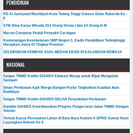
PENDIDIKAN
PD Al Jamiyatul Washliyah Kota Tebing Tinggi Sukses Gelar Rakerda Ke -
II
STIE Bina Karya Wisuda 253 Orang Strata I dan 24 Orang D-III
Macno Company Peduli Penyakit Cacingan
Kemenangan Kesebelasan SMP Negeri 1, Kadis Pendidikan Tebingtinggi
Harapkan Juara Di Tingkat Provinsi
SELEBGRAM KEMBAR ASAL MEDAN EKSIS DI KALANGAN REMAJA
NASIONAL
Satgas TMMD Kodim 0204/DS Edukasi Warga untuk Bijak Mengelola
Sampah
Dinas Perikanan Ajak Warga Bangun Purba Tingkatkan Kualitas Ikan
Budidaya
Satgas TMMD Kodim 0204/DS GELAR Penyuluhan Perikanan
Dandim 0204/DS Koordinasikan Progres Pengecoran Jalan TMMD Dengan
Teknisi
Terkait Kasus Perusakan Lahan di Batu Bara Komisi A DPRD Sumut Akan
Layangkan Rekom Ke II