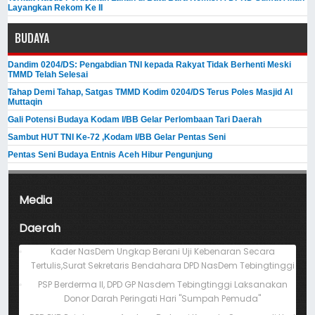
Layangkan Rekom Ke II
BUDAYA
Dandim 0204/DS: Pengabdian TNI kepada Rakyat Tidak Berhenti Meski ​
TMMD Telah Selesai
Tahap Demi Tahap, Satgas TMMD Kodim 0204/DS Terus Poles Masjid Al
Muttaqin
Gali Potensi Budaya Kodam I/BB Gelar Perlombaan Tari Daerah
Sambut HUT TNI Ke-72 ,Kodam I/BB Gelar Pentas Seni
Pentas Seni Budaya Entnis Aceh Hibur Pengunjung
Media
Daerah
Kader NasDem Ungkap Berani Uji Kebenaran Secara
Tertulis,Surat Sekretaris Bendahara DPD NasDem Tebingtinggi
PSP Berderma II, DPD GP Nasdem Tebingtinggi Laksanakan
Donor Darah Peringati Hari "Sumpah Pemuda"