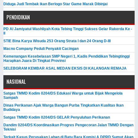
Diduga Judi Tembak ikan Berlogo Star Game Marak Dibinjai
PENDIDIKAN
PD Al Jamiyatul Washliyah Kota Tebing Tinggi Sukses Gelar Rakerda Ke -
II
STIE Bina Karya Wisuda 253 Orang Strata I dan 24 Orang D-III
Macno Company Peduli Penyakit Cacingan
Kemenangan Kesebelasan SMP Negeri 1, Kadis Pendidikan Tebingtinggi
Harapkan Juara Di Tingkat Provinsi
SELEBGRAM KEMBAR ASAL MEDAN EKSIS DI KALANGAN REMAJA
NASIONAL
Satgas TMMD Kodim 0204/DS Edukasi Warga untuk Bijak Mengelola
Sampah
Dinas Perikanan Ajak Warga Bangun Purba Tingkatkan Kualitas Ikan
Budidaya
Satgas TMMD Kodim 0204/DS GELAR Penyuluhan Perikanan
Dandim 0204/DS Koordinasikan Progres Pengecoran Jalan TMMD Dengan
Teknisi
Terkait Kasus Perusakan Lahan di Batu Bara Komisi A DPRD Sumut Akan