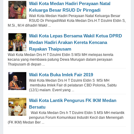
Wali Kota Medan Hadiri Perayaan Natal
Keluarga Besar RSUD Dr Pirngadi
Wali Kota Medan Hadiri Perayaan Natal Keluarga Besar
RSUD Dr PirngadiWali Kota Medan Drs.H.T Dzulmi Eldin S,
M.Si., M.H dihadiri Wakil ...
Wali Kota Lepas Bersama Wakil Ketua DPRD
Medan Hadiri Arakan Kereta Kencana
Rayakan Thaipusam
Wali Kota Medan Drs H T Dzulmi Eldin S MSi MH melepas kereta
kecana yang membawa patung Dewa Murugan dalam perayaan
Thaipusam di depan ...
Wali Kota Buka Imlek Fair 2019
Wali Kota Medan Drs H T Dzulmi Eldin S MSi MH
membuka Imlek Fair di pelataran CBD Polonia, Sabtu
(12/1) malam. Event yang ...
Wali Kota Lantik Pengurus FK IKM Medan
Bersatu
Wali Kota Medan Drs h T Dzulmi Eldin S MSi MH melantik
pengurus Forum Komunikasi Industri Kecil dan Menengah
(FK IKM) Medan Ber ...