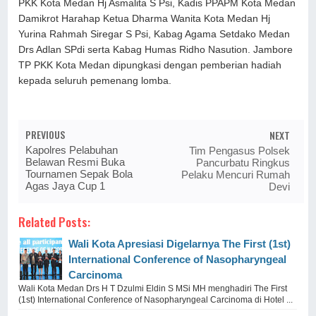
PKK Kota Medan Hj Asmalita S Psi, Kadis PPAPM Kota Medan
Damikrot Harahap Ketua Dharma Wanita Kota Medan Hj
Yurina Rahmah Siregar S Psi, Kabag Agama Setdako Medan
Drs Adlan SPdi serta Kabag Humas Ridho Nasution. Jambore
TP PKK Kota Medan dipungkasi dengan pemberian hadiah
kepada seluruh pemenang lomba.
PREVIOUS
NEXT
Kapolres Pelabuhan
Tim Pengasus Polsek
Belawan Resmi Buka
Pancurbatu Ringkus
Tournamen Sepak Bola
Pelaku Mencuri Rumah
Agas Jaya Cup 1
Devi
Related Posts:
Wali Kota Apresiasi Digelarnya The First (1st)
International Conference of Nasopharyngeal
Carcinoma
Wali Kota Medan Drs H T Dzulmi Eldin S MSi MH menghadiri The First
(1st) International Conference of Nasopharyngeal Carcinoma di Hotel ...