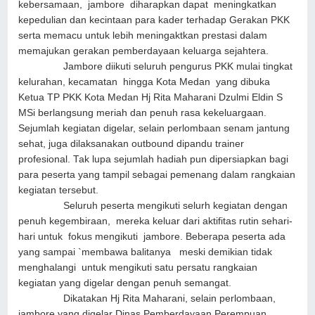
kebersamaan, jambore diharapkan dapat meningkatkan
kepedulian dan kecintaan para kader terhadap Gerakan PKK
serta memacu untuk lebih meningaktkan prestasi dalam
memajukan gerakan pemberdayaan keluarga sejahtera.
Jambore diikuti seluruh pengurus PKK mulai tingkat
kelurahan, kecamatan hingga Kota Medan yang dibuka
Ketua TP PKK Kota Medan Hj Rita Maharani Dzulmi Eldin S
MSi berlangsung meriah dan penuh rasa kekeluargaan.
Sejumlah kegiatan digelar, selain perlombaan senam jantung
sehat, juga dilaksanakan outbound dipandu trainer
profesional. Tak lupa sejumlah hadiah pun dipersiapkan bagi
para peserta yang tampil sebagai pemenang dalam rangkaian
kegiatan tersebut.
Seluruh peserta mengikuti selurh kegiatan dengan
penuh kegembiraan, mereka keluar dari aktifitas rutin sehari-
hari untuk fokus mengikuti jambore. Beberapa peserta ada
yang sampai `membawa balitanya meski demikian tidak
menghalangi untuk mengikuti satu persatu rangkaian
kegiatan yang digelar dengan penuh semangat.
Dikatakan Hj Rita Maharani, selain perlombaan,
jambore yang digelar Dinas Pemberdayaan Perempuan,