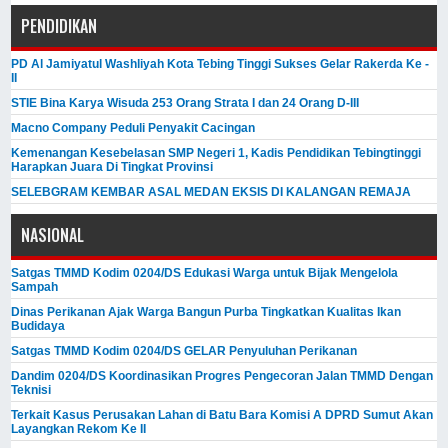
PENDIDIKAN
PD Al Jamiyatul Washliyah Kota Tebing Tinggi Sukses Gelar Rakerda Ke -
II
STIE Bina Karya Wisuda 253 Orang Strata I dan 24 Orang D-III
Macno Company Peduli Penyakit Cacingan
Kemenangan Kesebelasan SMP Negeri 1, Kadis Pendidikan Tebingtinggi
Harapkan Juara Di Tingkat Provinsi
SELEBGRAM KEMBAR ASAL MEDAN EKSIS DI KALANGAN REMAJA
NASIONAL
Satgas TMMD Kodim 0204/DS Edukasi Warga untuk Bijak Mengelola
Sampah
Dinas Perikanan Ajak Warga Bangun Purba Tingkatkan Kualitas Ikan
Budidaya
Satgas TMMD Kodim 0204/DS GELAR Penyuluhan Perikanan
Dandim 0204/DS Koordinasikan Progres Pengecoran Jalan TMMD Dengan
Teknisi
Terkait Kasus Perusakan Lahan di Batu Bara Komisi A DPRD Sumut Akan
Layangkan Rekom Ke II