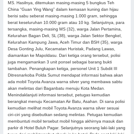
MS. Hasilnya, ditemukan masing-masing 5 bungkus Teh
China “Guan Ying Wang” dalam kemasan kuning dan hijau
berisi sabu seberat masing-masing 1.000 gram, sehingga
berat keseluruhan 10.000 gram atau 10 kg. Selanjutnya, para
tersangka, masing-masing MS (32), warga Jalan Pertamina,
Kelurahan Bagan Deli, SL (38), warga Jalan Sektor Bengkel,
Kelurahan Kampung Jawa, Aceh Timur dan BSH (35), warga
Desa Gonting Julu, Kecamatan Huristak, Padang Lawas,
diamankan ke Mapoldasu. Dari ketiga orang tersebut, polisi
juga mengamankan 3 unit ponsel sebagai barang bukti
tambahan. Penangkapan ketiga, personel Unit 1 Subdit III
Ditresnarkoba Polda Sumut mendapat informasi bahwa akan
ada mobil Toyota Avanza warna silver yang membawa sabtu
akan melintas dari Baganbatu menuju Kota Medan.
Menindaklanjuti informasi tersebut, petugas kemudian
berangkat menuju Kecamatan Air Batu, Asahan. Di sana polisi
kemudian melihat mobil Toyota Avanza warna silver sesuai
ciri-ciri yang disebutkan sedang melintas. Petugas kemudian
membuntuti mobil tersebut mobil hingga akhirnya masuk dan
parkir di Hotel Buluh Pagar. Selanjutnya seorang laki-laki yang