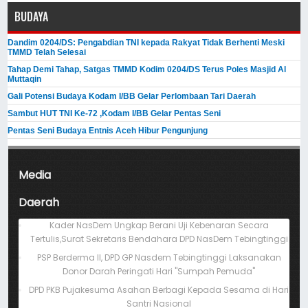
BUDAYA
Dandim 0204/DS: Pengabdian TNI kepada Rakyat Tidak Berhenti Meski ​
TMMD Telah Selesai
Tahap Demi Tahap, Satgas TMMD Kodim 0204/DS Terus Poles Masjid Al
Muttaqin
Gali Potensi Budaya Kodam I/BB Gelar Perlombaan Tari Daerah
Sambut HUT TNI Ke-72 ,Kodam I/BB Gelar Pentas Seni
Pentas Seni Budaya Entnis Aceh Hibur Pengunjung
Media
Daerah
Kader NasDem Ungkap Berani Uji Kebenaran Secara
Tertulis,Surat Sekretaris Bendahara DPD NasDem Tebingtinggi
PSP Berderma II, DPD GP Nasdem Tebingtinggi Laksanakan
Donor Darah Peringati Hari "Sumpah Pemuda"
DPD PKB Pujakesuma Asahan Berbagi Kepada Sesama di Hari
Santri Nasional