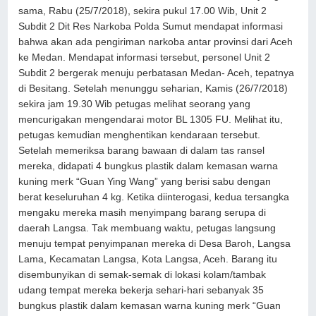
sama, Rabu (25/7/2018), sekira pukul 17.00 Wib, Unit 2
Subdit 2 Dit Res Narkoba Polda Sumut mendapat informasi
bahwa akan ada pengiriman narkoba antar provinsi dari Aceh
ke Medan. Mendapat informasi tersebut, personel Unit 2
Subdit 2 bergerak menuju perbatasan Medan- Aceh, tepatnya
di Besitang. Setelah menunggu seharian, Kamis (26/7/2018)
sekira jam 19.30 Wib petugas melihat seorang yang
mencurigakan mengendarai motor BL 1305 FU. Melihat itu,
petugas kemudian menghentikan kendaraan tersebut.
Setelah memeriksa barang bawaan di dalam tas ransel
mereka, didapati 4 bungkus plastik dalam kemasan warna
kuning merk “Guan Ying Wang” yang berisi sabu dengan
berat keseluruhan 4 kg. Ketika diinterogasi, kedua tersangka
mengaku mereka masih menyimpang barang serupa di
daerah Langsa. Tak membuang waktu, petugas langsung
menuju tempat penyimpanan mereka di Desa Baroh, Langsa
Lama, Kecamatan Langsa, Kota Langsa, Aceh. Barang itu
disembunyikan di semak-semak di lokasi kolam/tambak
udang tempat mereka bekerja sehari-hari sebanyak 35
bungkus plastik dalam kemasan warna kuning merk “Guan