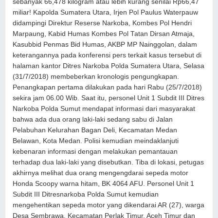
sebanyak 66,478 kilogram atau lebih kurang senilai Rp66,47
miliar! Kapolda Sumatera Utara, Irjen Pol Paulus Waterpauw
didampingi Direktur Reserse Narkoba, Kombes Pol Hendri
Marpaung, Kabid Humas Kombes Pol Tatan Dirsan Atmaja,
Kasubbid Penmas Bid Humas, AKBP MP Nainggolan, dalam
keterangannya pada konferensi pers terkait kasus tersebut di
halaman kantor Ditres Narkoba Polda Sumatera Utara, Selasa
(31/7/2018) membeberkan kronologis pengungkapan.
Penangkapan pertama dilakukan pada hari Rabu (25/7/2018)
sekira jam 06.00 Wib. Saat itu, personel Unit 1 Subdit III Ditres
Narkoba Polda Sumut mendapat informasi dari masyarakat
bahwa ada dua orang laki-laki sedang sabu di Jalan
Pelabuhan Kelurahan Bagan Deli, Kecamatan Medan
Belawan, Kota Medan. Polisi kemudian meindaklanjuti
kebenaran informasi dengan melakukan pemantauan
terhadap dua laki-laki yang disebutkan. Tiba di lokasi, petugas
akhirnya melihat dua orang mengengdarai sepeda motor
Honda Scoopy warna hitam, BK 4064 AFU. Personel Unit 1
Subdit III Ditresnarkoba Polda Sumut kemudian
mengehentikan sepeda motor yang dikendarai AR (27), warga
Desa Sembrawa, Kecamatan Perlak Timur, Aceh Timur dan