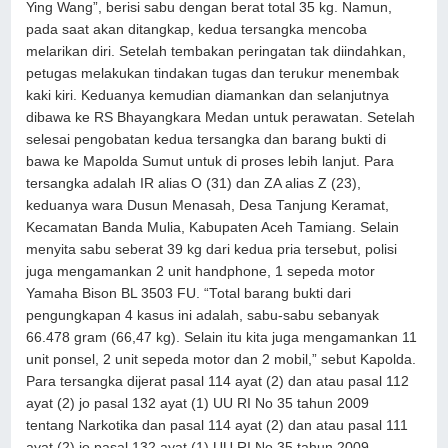
Ying Wang”, berisi sabu dengan berat total 35 kg. Namun,
pada saat akan ditangkap, kedua tersangka mencoba
melarikan diri. Setelah tembakan peringatan tak diindahkan,
petugas melakukan tindakan tugas dan terukur menembak
kaki kiri. Keduanya kemudian diamankan dan selanjutnya
dibawa ke RS Bhayangkara Medan untuk perawatan. Setelah
selesai pengobatan kedua tersangka dan barang bukti di
bawa ke Mapolda Sumut untuk di proses lebih lanjut. Para
tersangka adalah IR alias O (31) dan ZA alias Z (23),
keduanya wara Dusun Menasah, Desa Tanjung Keramat,
Kecamatan Banda Mulia, Kabupaten Aceh Tamiang. Selain
menyita sabu seberat 39 kg dari kedua pria tersebut, polisi
juga mengamankan 2 unit handphone, 1 sepeda motor
Yamaha Bison BL 3503 FU. “Total barang bukti dari
pengungkapan 4 kasus ini adalah, sabu-sabu sebanyak
66.478 gram (66,47 kg). Selain itu kita juga mengamankan 11
unit ponsel, 2 unit sepeda motor dan 2 mobil,” sebut Kapolda.
Para tersangka dijerat pasal 114 ayat (2) dan atau pasal 112
ayat (2) jo pasal 132 ayat (1) UU RI No 35 tahun 2009
tentang Narkotika dan pasal 114 ayat (2) dan atau pasal 111
ayat (2) jo pasal 132 ayat (1) UU RI No 35 tahun 2009