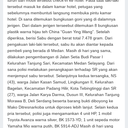
turun dari mobil tersebut check-in ke hotel. Pada saat laki-laki
tersebut masuk ke dalam kamar hotel, petugas yang
sebelumnya membuntuti langsung membuka pintu kamar
hotel. Di sana ditemukan bungkusan goni yang di dalamnya
jerigen. Dari dalam jerigen terseebut ditemukan 8 bungkusan
plastik warna hijau teh China “Guan Ying Wang”. Setelah
diperiksa, berisi Sabu dengan berat total 7.478 gram. Dari
pengakuan laki-laki tersebut, sabu itu akan diantar kepada
pembeli yang berada di Medan. Masih di hari yang sama,
dilakukan pengembangan di Jalan Setia Budi Pasar I
Kelurahan Tanjung Sari, Kecamatan Medan Selayang. Dari
sana polisi melakukan penangkapan terhadap SR yang akan
menjemput sabu tersebut. Selanjutnya kedua tersangka, NS
(43), warga Jalan Kasan Samud, Lingkungan II, Kelurahan
Bagelan, Kecamatan Padang Hilir, Kota Tebingtinggi dan SR
(27), warga Jalan Karya Darma, Dusun III, Kelurahan Tanjung
Morawa B, Deli Serdang beserta barang bukti diboyong ke
Mako Ditresnarkoba untuk diproses lebih lanjut. Selain kedua
pria tersebut, polisi juga mengamankan 4 unit HP, 1 mobil
Toyota Avanza warna silver, BK 1573-YD, 1 unit sepeda motor
Yamaha Mio warna putih, BK 5914-ADJ Masih di hari yang