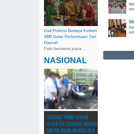
Wa
ma
Wa
Pe
Gali Potensi Budaya Kodam
un
I/BB Gelar Perlombaan Tari
Daerah
Foto bersama juara ...
NASIONAL
SATGAS TMMD KODIM
0204/DS EDUKASI WARGA
UNTUK BIJAK MENGELOLA