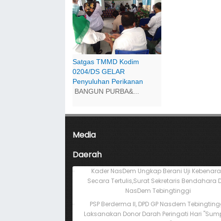
Satgas TMMD Kodim
0204/DS GELAR
Penyuluhan Perikanan
BANGUN PURBA&...
Media
Daerah
Kader NasDem Ungkap Berani Uji Kebenar
Secara Tertulis,Surat Sekretaris Bendahara 
NasDem Tebingtinggi
PSP Berderma II, DPD GP Nasdem Tebingting
Laksanakan Donor Darah Peringati Hari "Su