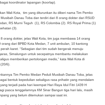
bagai koordinator lapangan (koorlap).
li Kota, tim yang diturunkan itu diberi nama Tim Pemko
Musibah Danau Toba dan terdiri dari 8 orang dokter dari RSUD
edan, RS Murni Teguh (1), RS Colombia (2). RS Royal Prima (1)
ehatan (3).
ng dokter, jelas Wali Kota, tim juga membawa 14 orang
0 orang dari BPBD Kota Medan, 7 unit ambulan, 10 kantong
 perah karet. “Sebagian dari tim sudah bergerak menuju
garas, Simalungun untuk secepatnya membantu melakukan
aligus memberikan pertolongan medis,” kata Wali Kota di
(20/6).
ya Tim Pemko Medan Peduli Musibah Danau Toba, jelas
bagai bentuk kepedulian sekaligus rasa prihatin yang mendalam
yang terjadi pada hari keempat Hari Raya Idul Fitri 1439 H
lagi pasca tenggelamnya KM Sinar Bangun tiga hari lalu, masih
pang yang belum ditemukan sampai saat ini.