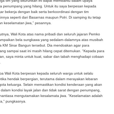
 yang diturunkan ini dapat membantu dalam upaya
ra penumpang yang hilang. Untuk itu saya berpesan kepada
gar bekerja dengan baik serta berkoordinasi dengan tim
innya seperti dari Basarnas maupun Polri. Di samping itu tetap
 keselamatan jiwa,” pesannya.
 Wali Kota atas nama pribadi dan seluruh jajaran Pemko
mpaikan bela sungkawa yang sedalam-dalamnya atas musibah
 KM Sinar Bangun tersebut. Dia mendoakan agar para
ng sampai saat ini masih hilang cepat ditemukan. “Kepada para
ban, saya minta untuk kuat, sabar dan tabah menghadapi cobaan
.
li Kota berpesan kepada seluruh warga untuk selalu
ketika hendak berpergian, terutama dalam merayakan lebaran
ota keluarga. Selain memastikan kondisi kenderaan yang akan
dalam kondisi layak jalan dan tidak sarat dengan penumpang,
enantiasa mengutamakan kesalamata jiwa. “Keselamatan adalah
ya,” pungkasnya.