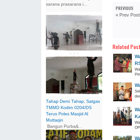
sarana prasarana i...
PREVIOUS
« Prev Post
Related Post
Wa
RS
Wa
Pir
Wa
Se
de
Tahap Demi Tahap, Satgas
TMMD Kodim 0204/DS
Wa
Terus Poles Masjid Al
Ka
Muttaqin
Wa
Bangun Purba&...
OP
Wa