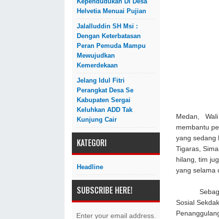
Kependudukan Di Desa
Helvetia Menuai Pujian
Jalalluddin SH Msi :
Dengan Keterbatasan
Peran Pemuda Mampu
Mewujudkan
Kemerdekaan
Jelang Idul Fitri
Perangkat Desa Se
Kabupaten Sergai
Keluhkan ADD Tak
Medan, Wali 
Kunjung Cair
membantu pen
yang sedang 
KATEGORI
Tigaras, Sim
hilang, tim j
Headline
yang selama d
SUBSCRIBE HERE!
Sebagai koo
Sosial Sekda
Penanggulang
Enter your email address.