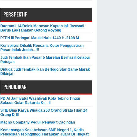
PERSPEKTIF
Danramil 14/Dolok Merawan Kapten inf. Jaswadi
Barus Laksanakan Gotong Royong
PTPN III Peringati Maulid Nabi 1440 H /2108 M
Konspirasi Dibalik Rencana Kotor Penggusuran
Pasar Induk Jodoh...!!!
Judi Tembak Ikan Pasar 5 Marelan Berhasil Kelabui
Petugas
Diduga Judi Tembak ikan Berlogo Star Game Marak
Dibinjai
PENDIDIKAN
PD Al Jamiyatul Washliyah Kota Tebing Tinggi
Sukses Gelar Rakerda Ke - II
STIE Bina Karya Wisuda 253 Orang Strata I dan 24
Orang D-III
Macno Company Peduli Penyakit Cacingan
Kemenangan Kesebelasan SMP Negeri 1, Kadis
Pendidikan Tebingtinggi Harapkan Juara Di Tingkat