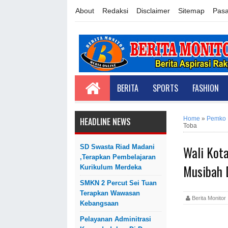
About
Redaksi
Disclaimer
Sitemap
Pasa
BERITA
SPORTS
FASHION
Home
»
Pemko
HEADLINE NEWS
Toba
Wali Kot
SD Swasta Riad Madani
,Terapkan Pembelajaran
Musibah 
Kurikulum Merdeka
SMKN 2 Percut Sei Tuan
Terapkan Wawasan
Berita Monit
Kebangsaan
Pelayanan Adminitrasi