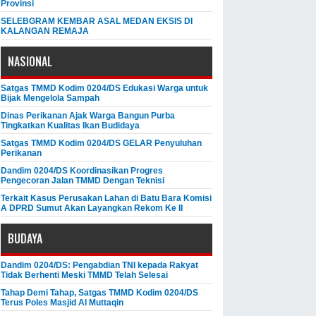
Provinsi
SELEBGRAM KEMBAR ASAL MEDAN EKSIS DI
KALANGAN REMAJA
NASIONAL
Satgas TMMD Kodim 0204/DS Edukasi Warga untuk
Bijak Mengelola Sampah
Dinas Perikanan Ajak Warga Bangun Purba
Tingkatkan Kualitas Ikan Budidaya
Satgas TMMD Kodim 0204/DS GELAR Penyuluhan
Perikanan
Dandim 0204/DS Koordinasikan Progres
Pengecoran Jalan TMMD Dengan Teknisi
Terkait Kasus Perusakan Lahan di Batu Bara Komisi
A DPRD Sumut Akan Layangkan Rekom Ke II
BUDAYA
Dandim 0204/DS: Pengabdian TNI kepada Rakyat
Tidak Berhenti Meski ​TMMD Telah Selesai
Tahap Demi Tahap, Satgas TMMD Kodim 0204/DS
Terus Poles Masjid Al Muttaqin