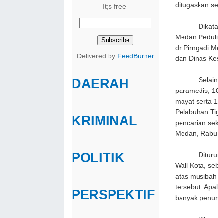
ditugaskan se
It;s free!
Dikatakan Wa
Medan Peduli 
dr Pirngadi M
Delivered by
FeedBurner
dan Dinas Kes
Selain 8 ora
DAERAH
paramedis, 1
mayat serta 1
Pelabuhan Ti
KRIMINAL
pencarian sek
Medan, Rabu 
POLITIK
Diturunkann
Wali Kota, se
atas musibah 
tersebut. Apa
PERSPEKTIF
banyak penum