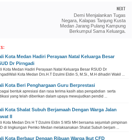
NEXT
Demi Menjalankan Tugas
Negara, Kalapas Tanjung Kusta
Medan Jarang Pulang Kampung
Berkumpul Sama Keluarga.
s:
li Kota Medan Hadiri Perayaan Natal Keluarga Besar
UD Dr Pirngadi
li Kota Medan Hadiri Perayaan Natal Keluarga Besar RSUD Dr
ngadiWali Kota Medan Drs.H.T Dzulmi Eldin S, M.Si., M.H dihadiri Wakil ...
li Kota Beri Penghargaan Guru Berprestasi
bagai bentuk apresiasi dan rasa terima kasih atas pengabdian serta
dikasi yang telah diberikan dalam upaya mewujudkan pendid ...
li Kota Shalat Subuh Berjamaah Dengan Warga Jalan
wat II
li Kota Medan Drs H T Dzulmi Eldin S MSi MH bersama sejumlah pimpinan
D di lingkungan Pemko Medan melaksanakan Shalat Subuh berjam ...
li Kota Berbaur Dengan Ribuan Warga Ikut CFD