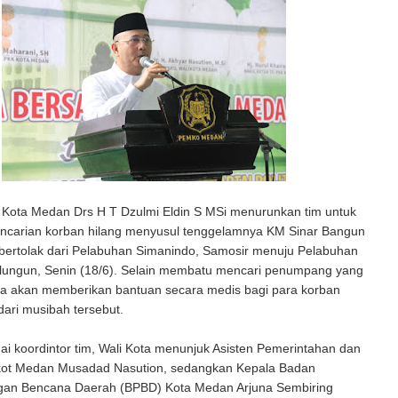
Kota Medan Drs H T Dzulmi Eldin S MSi menurunkan tim untuk
carian korban hilang menyusul tenggelamnya KM Sinar Bangun
bertolak dari Pelabuhan Simanindo, Samosir menuju Pelabuhan
alungun, Senin (18/6). Selain membatu mencari penumpang yang
uga akan memberikan bantuan secara medis bagi para korban
ari musibah tersebut.
rdintor tim, Wali Kota menunjuk Asisten Pemerintahan dan
kot Medan Musadad Nasution, sedangkan Kepala Badan
an Bencana Daerah (BPBD) Kota Medan Arjuna Sembiring