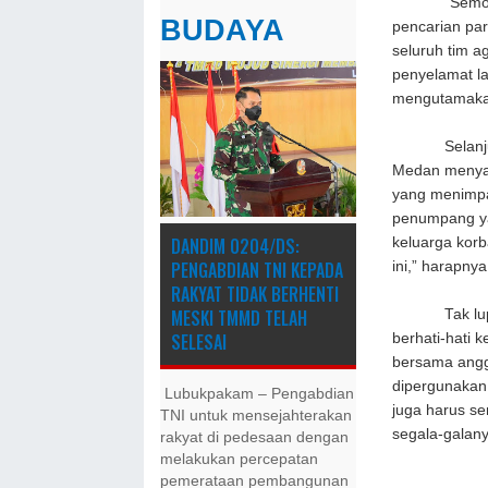
“Semoga tim
BUDAYA
pencarian pa
seluruh tim a
penyelamat la
mengutamakan
Selanjutnya,
Medan menya
yang menimpa
penumpang ya
DANDIM 0204/DS:
keluarga kor
PENGABDIAN TNI KEPADA
ini,” harapnya
RAKYAT TIDAK BERHENTI
MESKI ​TMMD TELAH
Tak lupa Wa
SELESAI
berhati-hati 
bersama angg
dipergunakan 
Lubukpakam – Pengabdian
juga harus s
TNI untuk mensejahterakan
segala-galan
rakyat di pedesaan dengan
melakukan percepatan
pemerataan pembangunan