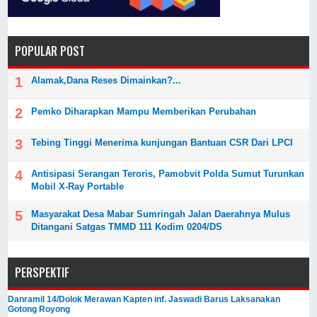
POPULAR POST
Alamak,Dana Reses Dimainkan?...
Pemko Diharapkan Mampu Memberikan Perubahan
Tebing Tinggi Menerima kunjungan Bantuan CSR Dari LPCI
Antisipasi Serangan Teroris, Pamobvit Polda Sumut Turunkan
Mobil X-Ray Portable
Masyarakat Desa Mabar Sumringah Jalan Daerahnya Mulus
Ditangani Satgas TMMD 111 Kodim 0204/DS
PERSPEKTIF
Danramil 14/Dolok Merawan Kapten inf. Jaswadi Barus Laksanakan
Gotong Royong