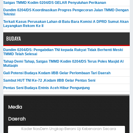
Satgas TMMD Kodim 0204/DS GELAR Penyuluhan Perikanan
Dandim 0204/DS Koordinasikan Progres Pengecoran Jalan TMMD Dengan
Teknisi
Terkait Kasus Perusakan Lahan di Batu Bara Komisi A DPRD Sumut Akan
Layangkan Rekom Ke II
BUDAYA
Dandim 0204/DS: Pengabdian TNI kepada Rakyat Tidak Berhenti Meski ​
TMMD Telah Selesai
Tahap Demi Tahap, Satgas TMMD Kodim 0204/DS Terus Poles Masjid Al
Muttaqin
Gali Potensi Budaya Kodam I/BB Gelar Perlombaan Tari Daerah
Sambut HUT TNI Ke-72 ,Kodam I/BB Gelar Pentas Seni
Pentas Seni Budaya Entnis Aceh Hibur Pengunjung
Media
Daerah
Kader NasDem Ungkap Berani Uji Kebenaran Secara