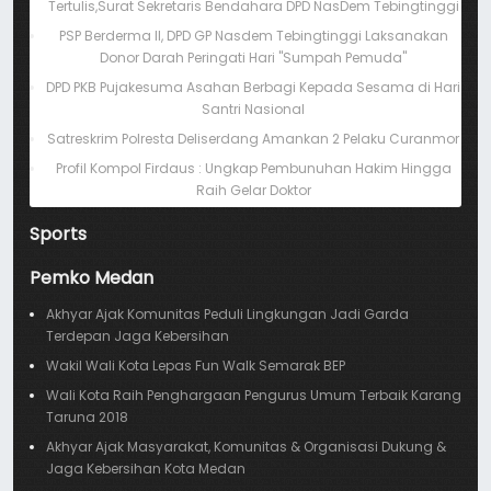
Tertulis,Surat Sekretaris Bendahara DPD NasDem Tebingtinggi
PSP Berderma II, DPD GP Nasdem Tebingtinggi Laksanakan
Donor Darah Peringati Hari "Sumpah Pemuda"
DPD PKB Pujakesuma Asahan Berbagi Kepada Sesama di Hari
Santri Nasional
Satreskrim Polresta Deliserdang Amankan 2 Pelaku Curanmor
Profil Kompol Firdaus : Ungkap Pembunuhan Hakim Hingga
Raih Gelar Doktor
Sports
Pemko Medan
Akhyar Ajak Komunitas Peduli Lingkungan Jadi Garda
Terdepan Jaga Kebersihan
Wakil Wali Kota Lepas Fun Walk Semarak BEP
Wali Kota Raih Penghargaan Pengurus Umum Terbaik Karang
Taruna 2018
Akhyar Ajak Masyarakat, Komunitas & Organisasi Dukung &
Jaga Kebersihan Kota Medan