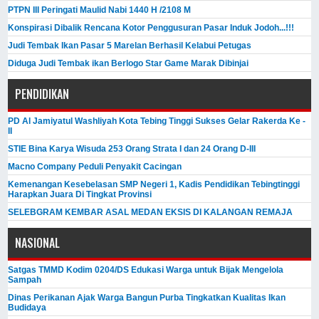
PTPN III Peringati Maulid Nabi 1440 H /2108 M
Konspirasi Dibalik Rencana Kotor Penggusuran Pasar Induk Jodoh...!!!
Judi Tembak Ikan Pasar 5 Marelan Berhasil Kelabui Petugas
Diduga Judi Tembak ikan Berlogo Star Game Marak Dibinjai
PENDIDIKAN
PD Al Jamiyatul Washliyah Kota Tebing Tinggi Sukses Gelar Rakerda Ke -
II
STIE Bina Karya Wisuda 253 Orang Strata I dan 24 Orang D-III
Macno Company Peduli Penyakit Cacingan
Kemenangan Kesebelasan SMP Negeri 1, Kadis Pendidikan Tebingtinggi
Harapkan Juara Di Tingkat Provinsi
SELEBGRAM KEMBAR ASAL MEDAN EKSIS DI KALANGAN REMAJA
NASIONAL
Satgas TMMD Kodim 0204/DS Edukasi Warga untuk Bijak Mengelola
Sampah
Dinas Perikanan Ajak Warga Bangun Purba Tingkatkan Kualitas Ikan
Budidaya