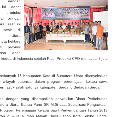
an dengan
 ini dapat
k produksi
lm oil) dari
ra, saat ini
 sawit di
a Utara
juta hektare
i provinsi
san lahan
r kedua di Indonesia setelah Riau. Produksi CPO mencapai 5 juta
.
 sebanyak 13 Kabupaten Kota di Sumatera Utara diproyeksikan
i wilayah potensial dalam program peremajaan kelapa sawit
termasuk salah satunya Kabupaten Serdang Bedagai (Sergai).
ada dengan yang disampaikan perwakilan Dinas Perkebunan
atera Utara, Banua Pane SP, M.Si saat Soeialisasi Pengawalan
i Program Peremajaan Kelapa Sawit Perkembangan Tahun 2019
kan di Aula Rumah Makan Bayu Lagon Kota Tebing Tinggi.