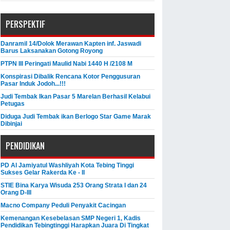
PERSPEKTIF
Danramil 14/Dolok Merawan Kapten inf. Jaswadi
Barus Laksanakan Gotong Royong
PTPN III Peringati Maulid Nabi 1440 H /2108 M
Konspirasi Dibalik Rencana Kotor Penggusuran
Pasar Induk Jodoh...!!!
Judi Tembak Ikan Pasar 5 Marelan Berhasil Kelabui
Petugas
Diduga Judi Tembak ikan Berlogo Star Game Marak
Dibinjai
PENDIDIKAN
PD Al Jamiyatul Washliyah Kota Tebing Tinggi
Sukses Gelar Rakerda Ke - II
STIE Bina Karya Wisuda 253 Orang Strata I dan 24
Orang D-III
Macno Company Peduli Penyakit Cacingan
Kemenangan Kesebelasan SMP Negeri 1, Kadis
Pendidikan Tebingtinggi Harapkan Juara Di Tingkat