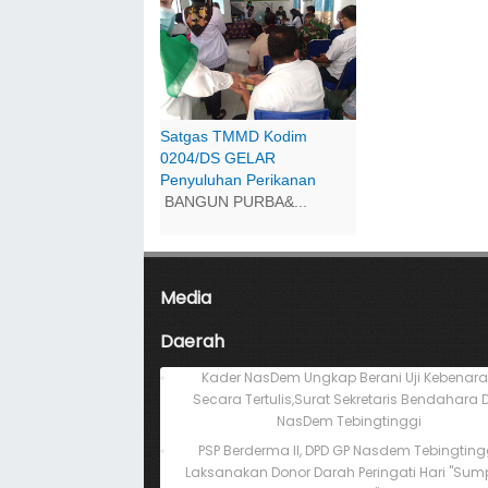
Satgas TMMD Kodim
0204/DS GELAR
Penyuluhan Perikanan
BANGUN PURBA&...
Media
Daerah
Kader NasDem Ungkap Berani Uji Kebenar
Secara Tertulis,Surat Sekretaris Bendahara 
NasDem Tebingtinggi
PSP Berderma II, DPD GP Nasdem Tebingting
Laksanakan Donor Darah Peringati Hari "Su