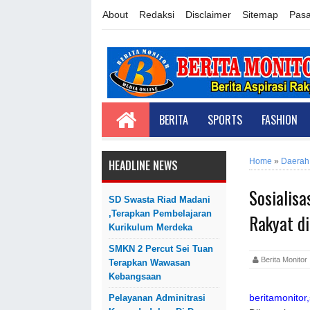
About
Redaksi
Disclaimer
Sitemap
Pasa
BERITA
SPORTS
FASHION
Home
»
Daerah
HEADLINE NEWS
Sosialis
SD Swasta Riad Madani
,Terapkan Pembelajaran
Rakyat di
Kurikulum Merdeka
SMKN 2 Percut Sei Tuan
Berita Monit
Terapkan Wawasan
Kebangsaan
beritamonitor,
Pelayanan Adminitrasi