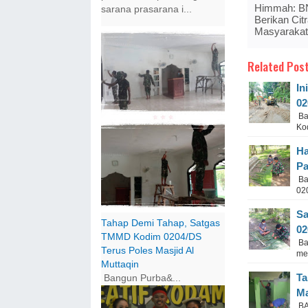
Himmah: BN
sarana prasarana i...
Berikan Cit
Masyarakat
Related Post
In
02
Ba
Ko
Ha
Pa
Ba
02
Sa
Tahap Demi Tahap, Satgas
02
TMMD Kodim 0204/DS
Ba
Terus Poles Masjid Al
mem
Muttaqin
Ta
Bangun Purba&...
Ma
BA