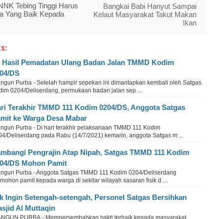
NK Tebing Tinggi Harus
Bangkai Babi Hanyut Sampai
ra Yang Baik Kepada
Kelaut Masyarakat Takut Makan
Ikan
s:
i Hasil Pemadatan Ulang Badan Jalan TMMD Kodim
04/DS
ngun Purba - Setelah hampir sepekan ini dimantapkan kembali oleh Satgas
dim 0204/Deliserdang, permukaan badan jalan sep ...
ri Terakhir TMMD 111 Kodim 0204/DS, Anggota Satgas
mit ke Warga Desa Mabar
ngun Purba - Di hari terakhir pelaksanaan TMMD 111 Kodim
04/Deliserdang pada Rabu (14/7/2021) kemarin, anggota Satgas m ...
mbangi Pengrajin Atap Nipah, Satgas TMMD 111 Kodim
04/DS Mohon Pamit
ngun Purba - Anggota Satgas TMMD 111 Kodim 0204/Deliserdang
ohon pamit kepada warga di sekitar wilayah sasaran fisik d ...
k Ingin Setengah-setengah, Personel Satgas Bersihkan
sjid Al Muttaqin
NGUN PURBA - Mempersembahkan bakti terbaik kepada masyarakat.