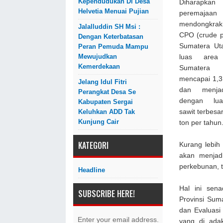
Kependudukan Di Desa
Diharapk
Helvetia Menuai Pujian
peremajaan
mendongkra
Jalalluddin SH Msi :
CPO (crude pa
Dengan Keterbatasan
Sumatera Uta
Peran Pemuda Mampu
Mewujudkan
luas area
Kemerdekaan
Sumater
mencapai 1,3 
Jelang Idul Fitri
dan menjad
Perangkat Desa Se
dengan lua
Kabupaten Sergai
sawit terbesa
Keluhkan ADD Tak
Kunjung Cair
ton per tahun
KATEGORI
Kurang lebih
akan menjad
perkebunan, 
Headline
Hal ini sen
SUBSCRIBE HERE!
Provinsi Sum
dan Evaluas
Enter your email address.
yang di ada