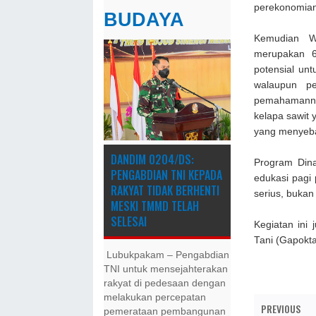
perekonomian
BUDAYA
Kemudian W
merupakan 6
potensial un
walaupun pe
pemahamannya
kelapa sawit 
yang menyeba
DANDIM 0204/DS:
Program Dina
PENGABDIAN TNI KEPADA
edukasi pagi 
RAKYAT TIDAK BERHENTI
serius, bukan 
MESKI ​TMMD TELAH
SELESAI
Kegiatan ini
Tani (Gapokta
Lubukpakam – Pengabdian
TNI untuk mensejahterakan
rakyat di pedesaan dengan
melakukan percepatan
PREVIOUS
pemerataan pembangunan