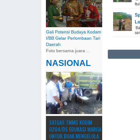
It
Sp
L
Ba
Gali Potensi Budaya Kodam
se
I/BB Gelar Perlombaan Tari
Daerah
Foto bersama juara ...
NASIONAL
SATGAS TMMD KODIM
0204/DS EDUKASI WARGA
UNTUK BIJAK MENGELOLA