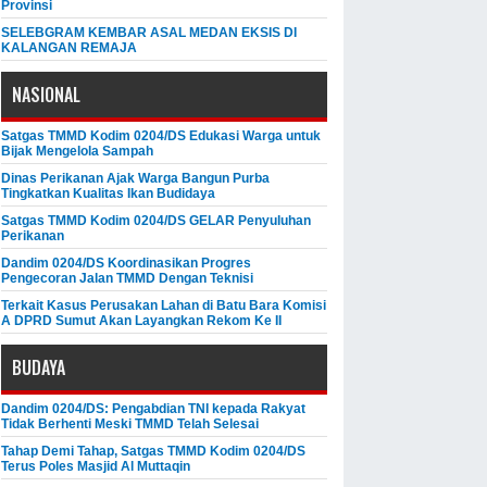
Provinsi
SELEBGRAM KEMBAR ASAL MEDAN EKSIS DI
KALANGAN REMAJA
NASIONAL
Satgas TMMD Kodim 0204/DS Edukasi Warga untuk
Bijak Mengelola Sampah
Dinas Perikanan Ajak Warga Bangun Purba
Tingkatkan Kualitas Ikan Budidaya
Satgas TMMD Kodim 0204/DS GELAR Penyuluhan
Perikanan
Dandim 0204/DS Koordinasikan Progres
Pengecoran Jalan TMMD Dengan Teknisi
Terkait Kasus Perusakan Lahan di Batu Bara Komisi
A DPRD Sumut Akan Layangkan Rekom Ke II
BUDAYA
Dandim 0204/DS: Pengabdian TNI kepada Rakyat
Tidak Berhenti Meski ​TMMD Telah Selesai
Tahap Demi Tahap, Satgas TMMD Kodim 0204/DS
Terus Poles Masjid Al Muttaqin