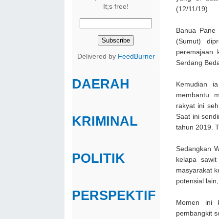
It;s free!
(12/11/19)
Banua Pane 
(Sumut) dip
peremajaan 
Delivered by
FeedBurner
Serdang Beda
DAERAH
Kemudian ia
membantu me
rakyat ini se
Saat ini sendi
KRIMINAL
tahun 2019. 
Sedangkan W
POLITIK
kelapa sawit
masyarakat k
potensial lain
PERSPEKTIF
Momen ini k
pembangkit 