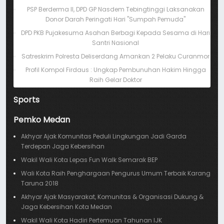
PSP Berderma II, DPD GP Nasdem Tebingtinggi Laksanakan
Donor Darah Peringati Hari "Sumpah Pemuda"
DPD PKB Pujakesuma Asahan Berbagi Kepada Sesama di Hari
Santri Nasional
Satreskrim Polresta Deliserdang Amankan 2 Pelaku Curanmor
Profil Kompol Firdaus : Ungkap Pembunuhan Hakim Hingga
Raih Gelar Doktor
Sports
Pemko Medan
Akhyar Ajak Komunitas Peduli Lingkungan Jadi Garda
Terdepan Jaga Kebersihan
Wakil Wali Kota Lepas Fun Walk Semarak BEP
Wali Kota Raih Penghargaan Pengurus Umum Terbaik Karang
Taruna 2018
Akhyar Ajak Masyarakat, Komunitas & Organisasi Dukung &
Jaga Kebersihan Kota Medan
Wakil Wali Kota Hadiri Pertemuan Tahunan IJK