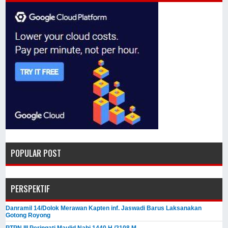
POPULAR POST
PERSPEKTIF
Danramil 14/Dolok Merawan Kapten inf. Jaswadi Barus Laksanakan
Gotong Royong
PTPN III Peringati Maulid Nabi 1440 H /2108 M