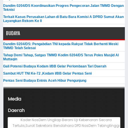
Dandim 0204/DS Koordinasikan Progres Pengecoran Jalan TMMD Dengan
Teknisi
Terkait Kasus Perusakan Lahan di Batu Bara Komisi A DPRD Sumut Akan
Layangkan Rekom Ke II
BUDAYA
Dandim 0204/DS: Pengabdian TNI kepada Rakyat Tidak Berhenti Meski ​
TMMD Telah Selesai
Tahap Demi Tahap, Satgas TMMD Kodim 0204/DS Terus Poles Masjid Al
Muttaqin
Gali Potensi Budaya Kodam I/BB Gelar Perlombaan Tari Daerah
Sambut HUT TNI Ke-72 ,Kodam I/BB Gelar Pentas Seni
Pentas Seni Budaya Entnis Aceh Hibur Pengunjung
Media
Daerah
Kader NasDem Ungkap Berani Uji Kebenaran Secara
Tertulis,Surat Sekretaris Bendahara DPD NasDem Tebingtinggi