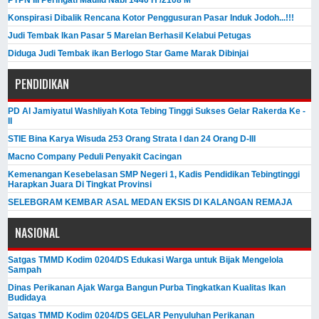
Konspirasi Dibalik Rencana Kotor Penggusuran Pasar Induk Jodoh...!!!
Judi Tembak Ikan Pasar 5 Marelan Berhasil Kelabui Petugas
Diduga Judi Tembak ikan Berlogo Star Game Marak Dibinjai
PENDIDIKAN
PD Al Jamiyatul Washliyah Kota Tebing Tinggi Sukses Gelar Rakerda Ke -
II
STIE Bina Karya Wisuda 253 Orang Strata I dan 24 Orang D-III
Macno Company Peduli Penyakit Cacingan
Kemenangan Kesebelasan SMP Negeri 1, Kadis Pendidikan Tebingtinggi
Harapkan Juara Di Tingkat Provinsi
SELEBGRAM KEMBAR ASAL MEDAN EKSIS DI KALANGAN REMAJA
NASIONAL
Satgas TMMD Kodim 0204/DS Edukasi Warga untuk Bijak Mengelola
Sampah
Dinas Perikanan Ajak Warga Bangun Purba Tingkatkan Kualitas Ikan
Budidaya
Satgas TMMD Kodim 0204/DS GELAR Penyuluhan Perikanan