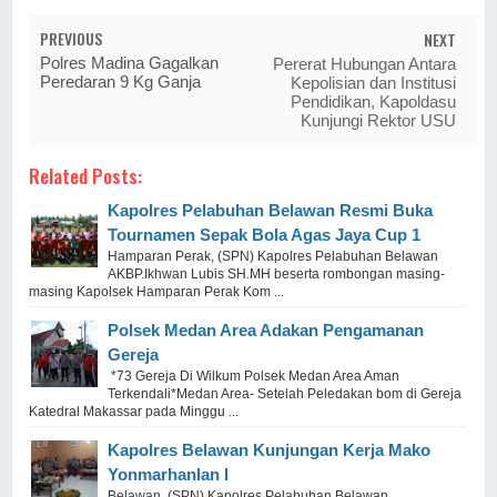
PREVIOUS
NEXT
Polres Madina Gagalkan
Pererat Hubungan Antara
Peredaran 9 Kg Ganja
Kepolisian dan Institusi
Pendidikan, Kapoldasu
Kunjungi Rektor USU
Related Posts:
Kapolres Pelabuhan Belawan Resmi Buka
Tournamen Sepak Bola Agas Jaya Cup 1
Hamparan Perak, (SPN) Kapolres Pelabuhan Belawan
AKBP.Ikhwan Lubis SH.MH beserta rombongan masing-
masing Kapolsek Hamparan Perak Kom ...
Polsek Medan Area Adakan Pengamanan
Gereja
*73 Gereja Di Wilkum Polsek Medan Area Aman
Terkendali*Medan Area- Setelah Peledakan bom di Gereja
Katedral Makassar pada Minggu ...
Kapolres Belawan Kunjungan Kerja Mako
Yonmarhanlan I
Belawan, (SPN) Kapolres Pelabuhan Belawan