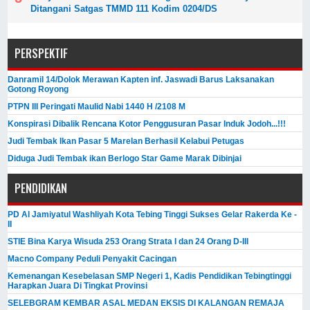
Ditangani Satgas TMMD 111 Kodim 0204/DS
PERSPEKTIF
Danramil 14/Dolok Merawan Kapten inf. Jaswadi Barus Laksanakan
Gotong Royong
PTPN III Peringati Maulid Nabi 1440 H /2108 M
Konspirasi Dibalik Rencana Kotor Penggusuran Pasar Induk Jodoh...!!!
Judi Tembak Ikan Pasar 5 Marelan Berhasil Kelabui Petugas
Diduga Judi Tembak ikan Berlogo Star Game Marak Dibinjai
PENDIDIKAN
PD Al Jamiyatul Washliyah Kota Tebing Tinggi Sukses Gelar Rakerda Ke -
II
STIE Bina Karya Wisuda 253 Orang Strata I dan 24 Orang D-III
Macno Company Peduli Penyakit Cacingan
Kemenangan Kesebelasan SMP Negeri 1, Kadis Pendidikan Tebingtinggi
Harapkan Juara Di Tingkat Provinsi
SELEBGRAM KEMBAR ASAL MEDAN EKSIS DI KALANGAN REMAJA