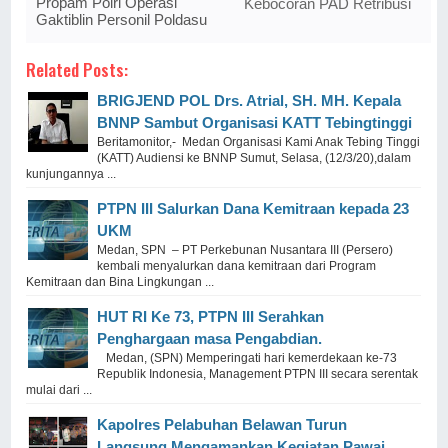
Propam Polri Operasi
Kebocoran PAD Retribusi
Gaktiblin Personil Poldasu
Related Posts:
BRIGJEND POL Drs. Atrial, SH. MH. Kepala
BNNP Sambut Organisasi KATT Tebingtinggi
Beritamonitor,- Medan Organisasi Kami Anak Tebing Tinggi
(KATT) Audiensi ke BNNP Sumut, Selasa, (12/3/20),dalam
kunjungannya ...
PTPN III Salurkan Dana Kemitraan kepada 23
UKM
Medan, SPN – PT Perkebunan Nusantara III (Persero)
kembali menyalurkan dana kemitraan dari Program
Kemitraan dan Bina Lingkungan ...
HUT RI Ke 73, PTPN III Serahkan
Penghargaan masa Pengabdian.
Medan, (SPN) Memperingati hari kemerdekaan ke-73
Republik Indonesia, Management PTPN III secara serentak
mulai dari ...
Kapolres Pelabuhan Belawan Turun
Langsung Mengamankan Kegiatan Pawai