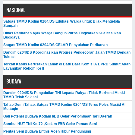
NASIONAL
Satgas TMMD Kodim 0204/DS Edukasi Warga untuk Bijak Mengelola
Sampah
Dinas Perikanan Ajak Warga Bangun Purba Tingkatkan Kualitas Ikan
Budidaya
Satgas TMMD Kodim 0204/DS GELAR Penyuluhan Perikanan
Dandim 0204/DS Koordinasikan Progres Pengecoran Jalan TMMD Dengan
Teknisi
Terkait Kasus Perusakan Lahan di Batu Bara Komisi A DPRD Sumut Akan
Layangkan Rekom Ke II
BUDAYA
Dandim 0204/DS: Pengabdian TNI kepada Rakyat Tidak Berhenti Meski ​
TMMD Telah Selesai
Tahap Demi Tahap, Satgas TMMD Kodim 0204/DS Terus Poles Masjid Al
Muttaqin
Gali Potensi Budaya Kodam I/BB Gelar Perlombaan Tari Daerah
Sambut HUT TNI Ke-72 ,Kodam I/BB Gelar Pentas Seni
Pentas Seni Budaya Entnis Aceh Hibur Pengunjung