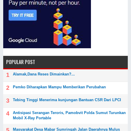
POPULAR POST
Alamak,Dana Reses Dimainkan?...
Pemko Diharapkan Mampu Memberikan Perubahan
Tebing Tinggi Menerima kunjungan Bantuan CSR Dari LPCI
Antisipasi Serangan Teroris, Pamobvit Polda Sumut Turunkan
Mobil X-Ray Portable
Masyarakat Desa Mabar Sumringah Jalan Daerahnya Mulus