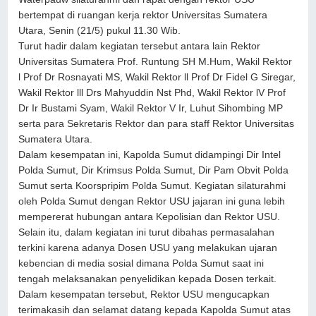
bertempat di ruangan kerja rektor Universitas Sumatera
Utara, Senin (21/5) pukul 11.30 Wib.
Turut hadir dalam kegiatan tersebut antara lain Rektor
Universitas Sumatera Prof. Runtung SH M.Hum, Wakil Rektor
l Prof Dr Rosnayati MS, Wakil Rektor ll Prof Dr Fidel G Siregar,
Wakil Rektor lll Drs Mahyuddin Nst Phd, Wakil Rektor lV Prof
Dr Ir Bustami Syam, Wakil Rektor V Ir, Luhut Sihombing MP
serta para Sekretaris Rektor dan para staff Rektor Universitas
Sumatera Utara.
Dalam kesempatan ini, Kapolda Sumut didampingi Dir Intel
Polda Sumut, Dir Krimsus Polda Sumut, Dir Pam Obvit Polda
Sumut serta Koorspripim Polda Sumut. Kegiatan silaturahmi
oleh Polda Sumut dengan Rektor USU jajaran ini guna lebih
mempererat hubungan antara Kepolisian dan Rektor USU.
Selain itu, dalam kegiatan ini turut dibahas permasalahan
terkini karena adanya Dosen USU yang melakukan ujaran
kebencian di media sosial dimana Polda Sumut saat ini
tengah melaksanakan penyelidikan kepada Dosen terkait.
Dalam kesempatan tersebut, Rektor USU mengucapkan
terimakasih dan selamat datang kepada Kapolda Sumut atas