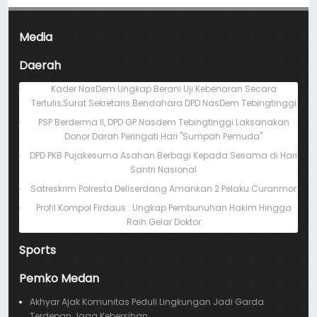
Media
Daerah
Kader NasDem Ungkap Berani Uji Kebenaran Secara
Tertulis,Surat Sekretaris Bendahara DPD NasDem Tebingtinggi
PSP Berderma II, DPD GP Nasdem Tebingtinggi Laksanakan
Donor Darah Peringati Hari "Sumpah Pemuda"
DPD PKB Pujakesuma Asahan Berbagi Kepada Sesama di Hari
Santri Nasional
Satreskrim Polresta Deliserdang Amankan 2 Pelaku Curanmor
Profil Kompol Firdaus : Ungkap Pembunuhan Hakim Hingga
Raih Gelar Doktor
Sports
Pemko Medan
Akhyar Ajak Komunitas Peduli Lingkungan Jadi Garda
Terdepan Jaga Kebersihan