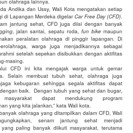
un olahraga lainnya.
da Andika dan Ussy, Wali Kota mengatakan setiap
i di Lapangan Merdeka digelar
.
Car Free Day (CFD)
nam jantung sehat, CFD juga diisi dengan banyak
, jalan santai, sepatu roda,
maupun
ogging
fun bike
akan peralatan olahraga di pinggir lapangan. Di
erolahraga, warga juga menjadikannya sebagai
turahmi setelah sepekan disibukkan dengan aktifitas
ng-masing.
alui CFD ini kita mengajak warga untuk gemar
ga. Selain membuat tubuh sehat, olahraga juga
jaga kebugaran sehingga segala aktifitas dapat
 dengan baik. Dengan tubuh yang sehat dan bugar,
a masyarakat dapat mendukung program
n yang kita jalankan,” kata Wali kota.
 banyak olahraga yang ditampilkan dalam CFD, Wali
gungkapkan, senam jantung sehat menjadi
yang paling banyak diikuti masyarakat, terutama