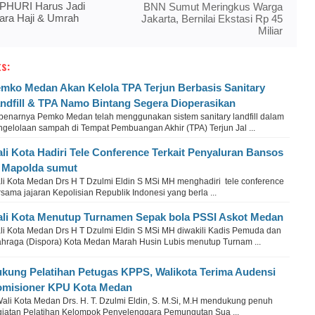
PHURI Harus Jadi
BNN Sumut Meringkus Warga
ara Haji & Umrah
Jakarta, Bernilai Ekstasi Rp 45
Miliar
s:
mko Medan Akan Kelola TPA Terjun Berbasis Sanitary
ndfill & TPA Namo Bintang Segera Dioperasikan
benarnya Pemko Medan telah menggunakan sistem sanitary landfill dalam
ngelolaan sampah di Tempat Pembuangan Akhir (TPA) Terjun Jal ...
li Kota Hadiri Tele Conference Terkait Penyaluran Bansos
 Mapolda sumut
li Kota Medan Drs H T Dzulmi Eldin S MSi MH menghadiri tele conference
sama jajaran Kepolisian Republik Indonesi yang berla ...
li Kota Menutup Turnamen Sepak bola PSSI Askot Medan
li Kota Medan Drs H T Dzulmi Eldin S MSi MH diwakili Kadis Pemuda dan
ahraga (Dispora) Kota Medan Marah Husin Lubis menutup Turnam ...
kung Pelatihan Petugas KPPS, Walikota Terima Audensi
misioner KPU Kota Medan
Wali Kota Medan Drs. H. T. Dzulmi Eldin, S. M.Si, M.H mendukung penuh
giatan Pelatihan Kelompok Penyelenggara Pemungutan Sua ...