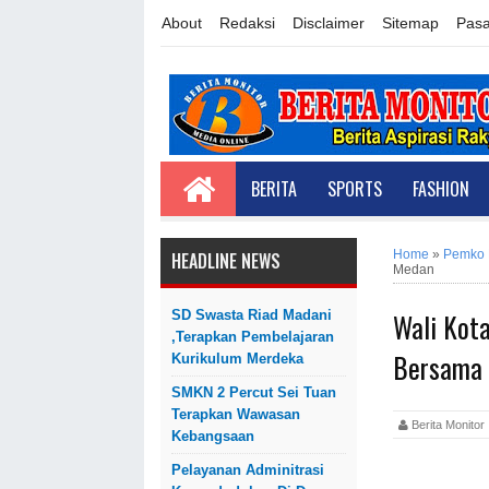
About
Redaksi
Disclaimer
Sitemap
Pasa
BERITA
SPORTS
FASHION
Home
»
Pemko
HEADLINE NEWS
Medan
Wali Kota
SD Swasta Riad Madani
,Terapkan Pembelajaran
Bersama
Kurikulum Merdeka
SMKN 2 Percut Sei Tuan
Terapkan Wawasan
Berita Monit
Kebangsaan
Pelayanan Adminitrasi