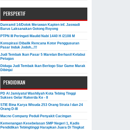
PERSPEKTIF
Danramil 14/Dolok Merawan Kapten inf. Jaswadi
Barus Laksanakan Gotong Royong
PTPN III Peringati Maulid Nabi 1440 H /2108 M
Konspirasi Dibalik Rencana Kotor Penggusuran
Pasar Induk Jodoh...!!!
Judi Tembak Ikan Pasar 5 Marelan Berhasil Kelabui
Petugas
Diduga Judi Tembak ikan Berlogo Star Game Marak
Dibinjai
PENDIDIKAN
PD Al Jamiyatul Washliyah Kota Tebing Tinggi
Sukses Gelar Rakerda Ke - II
STIE Bina Karya Wisuda 253 Orang Strata I dan 24
Orang D-III
Macno Company Peduli Penyakit Cacingan
Kemenangan Kesebelasan SMP Negeri 1, Kadis
Pendidikan Tebingtinggi Harapkan Juara Di Tingkat