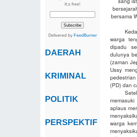
sang is
It;s free!
bersejarah
bersama W
Keda
Delivered by
FeedBurner
warga ten
dipadu se
DAERAH
dulunya b
(zaman Je
Ussy menge
KRIMINAL
pedestria
(PD) dan c
Set
POLITIK
memasuki 
aplaus mer
menyaksika
PERSPEKTIF
warga kem
menyaksik