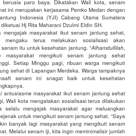
h berusia paro baya. Dikatakan Wali kota, senam
ehat ini merupakan kerjasama Pemko Medan dengan
antung Indonesia (YJI) Cabang Utama Sumatera
 diketuai Hj Rita Maharani Dzulmi Eldin SH.
 mengajak masyarakat ikut senam jantung sehat,
a mengaku terus melakukan sosialisasi akan
 senam itu untuk kesehatan jantung. “
,
Alhamdullilah
me masyarakat mengikuti senam jantung sehat
nggi. Setiap Minggu pagi, ribuan warga mengikuti
tung sehat di Lapangan Merdeka. Warga tampaknya
naaft senam ini snagat baik untuk kesehatan
ungkapnya.
i antusiasme masyarakat ikut senam jantung sehat
gi, Wali kota mengatakan sosialisasi terus dilakukan
ya selalu mengajak masyarakat agar meluangkan
ejenak untuk mengikuti senam jantung sehat. “Saya
kin banyak lagi masyarakat yang mengikuti senam
at. Melalui senam iji, kita ingin meminimalisir jumlah