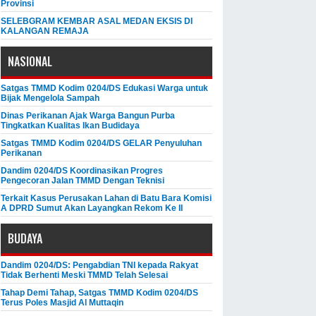
Provinsi
SELEBGRAM KEMBAR ASAL MEDAN EKSIS DI
KALANGAN REMAJA
NASIONAL
Satgas TMMD Kodim 0204/DS Edukasi Warga untuk
Bijak Mengelola Sampah
Dinas Perikanan Ajak Warga Bangun Purba
Tingkatkan Kualitas Ikan Budidaya
Satgas TMMD Kodim 0204/DS GELAR Penyuluhan
Perikanan
Dandim 0204/DS Koordinasikan Progres
Pengecoran Jalan TMMD Dengan Teknisi
Terkait Kasus Perusakan Lahan di Batu Bara Komisi
A DPRD Sumut Akan Layangkan Rekom Ke II
BUDAYA
Dandim 0204/DS: Pengabdian TNI kepada Rakyat
Tidak Berhenti Meski ​TMMD Telah Selesai
Tahap Demi Tahap, Satgas TMMD Kodim 0204/DS
Terus Poles Masjid Al Muttaqin