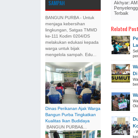
SAMPAH
Akhyar: AM
Penyelengg
Terbaik
BANGUN PURBA - Untuk
menjaga kebersihan
Related Post
lingkungan, Satgas TMMD
ke-111 Kodim 0204/DS
Pe
melakukan edukasi kepada
La
warga untuk bijak
Se
mengelola sampah. Edu...
pe
Wa
Di
Wa
ber
Wa
Wa
Ol
Dinas Perikanan Ajak Warga
Bangun Purba Tingkatkan
Du
Kualitas Ikan Budidaya
Ko
BANGUN PURBA&...
- 
ke