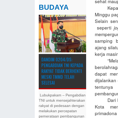
sehat maup
BUDAYA
Kepa
Minggu pag
Selain se
seperti
j
mempergun
samping b
ajang sila
kerja masi
DANDIM 0204/DS:
“Mel
PENGABDIAN TNI KEPADA
berolahra
RAKYAT TIDAK BERHENTI
dapat men
MESKI ​TMMD TELAH
dijalankan
SELESAI
tentuny
pembanguna
Lubukpakam – Pengabdian
Dari
TNI untuk mensejahterakan
Kota men
rakyat di pedesaan dengan
melakukan percepatan
primadona 
pemerataan pembangunan