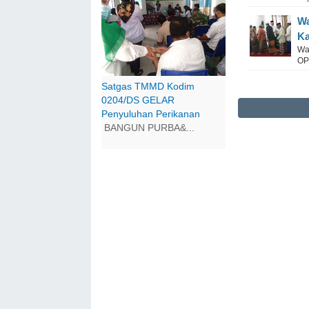
Wa
Ka
Wa
OP
Satgas TMMD Kodim
0204/DS GELAR
Penyuluhan Perikanan
BANGUN PURBA&...