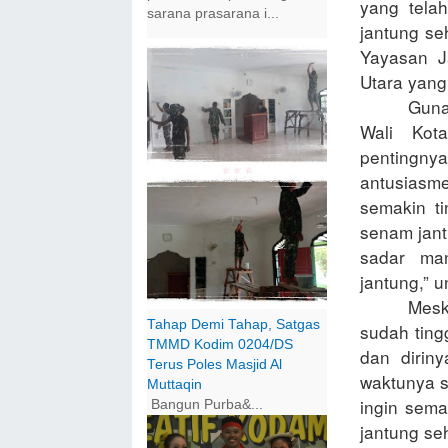
yang tela
sarana prasarana i...
jantung s
Yayasan J
Utara yang
Guna
Wali Kot
pentingnya
antusias
semakin ti
senam jan
sadar ma
jantung,” 
Mesk
Tahap Demi Tahap, Satgas
sudah ting
TMMD Kodim 0204/DS
dan dirin
Terus Poles Masjid Al
waktunya s
Muttaqin
ingin sema
Bangun Purba&...
jantung seh