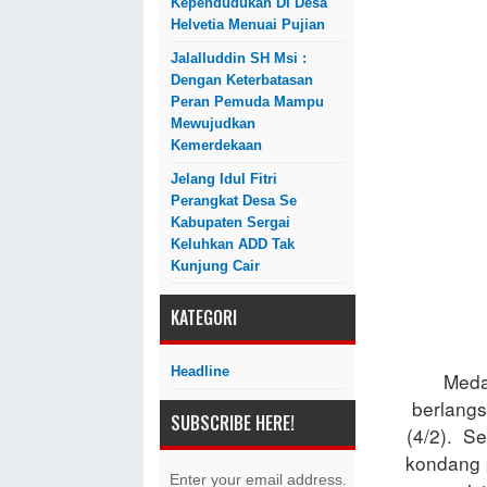
Kependudukan Di Desa
Helvetia Menuai Pujian
Jalalluddin SH Msi :
Dengan Keterbatasan
Peran Pemuda Mampu
Mewujudkan
Kemerdekaan
Jelang Idul Fitri
Perangkat Desa Se
Kabupaten Sergai
Keluhkan ADD Tak
Kunjung Cair
KATEGORI
Headline
Meda
berlang
SUBSCRIBE HERE!
(4/2). Se
kondang 
Enter your email address.