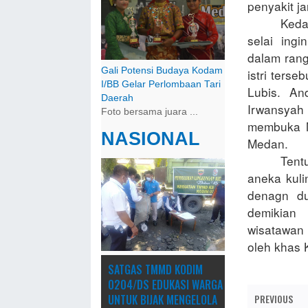
penyakit j
Keda
selai ing
dalam ran
Gali Potensi Budaya Kodam
istri ters
I/BB Gelar Perlombaan Tari
Lubis. An
Daerah
Irwansyah
Foto bersama juara ...
membuka M
NASIONAL
Medan.
Tent
aneka kuli
denagn du
demikian
wisatawan
oleh khas 
SATGAS TMMD KODIM
0204/DS EDUKASI WARGA
UNTUK BIJAK MENGELOLA
PREVIOUS