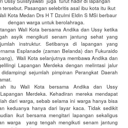
tri Ussy Sulistyawati juga turut hadir di lapangan
 tersebut. Pasangan selebritis asal ibu kota itu ikut
ali Kota Medan Drs H T Dzulmi Eldin S MSi berbaur
dengan warga untuk berolahraga.
tangan Wali Kota bersama Andika dan Ussy ketika
gah asyik mengikuti senam jantung sehat yang
jumlah instruktur. Setibanya di lapangan yang
ernama Esplanade (zaman Belanda) dan Fukuraido
pang), Wali Kota selanjutnya membawa Andika dan
lilingi Lapangan Merdeka dengan melintasi jalur
n didampingi sejumlah pimpinan Perangkat Daerah
amat.
elah itu Wali Kota bersama Andika dan Ussy
Lapangan Merdeka. Kehadiran mereka mendapat
iah dari warga, sebab selama ini warga hanya bisa
n keduanya hanya dari layar kaca. Tidak sedikit
udian ikut bersama mengitari lapangan sekaligus
an warga yang tengah mengikuti senam jantung