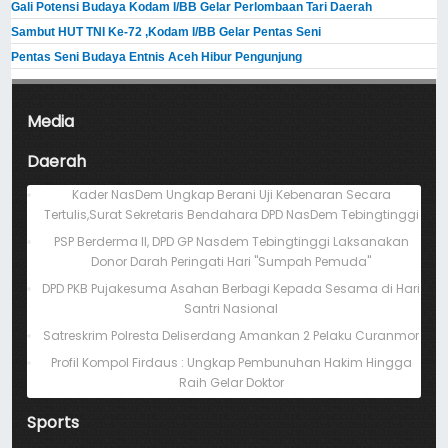
Gali Potensi Budaya Kodam I/BB Gelar Perlombaan Tari Daerah
Sambut HUT TNI Ke-72 ,Kodam I/BB Gelar Pentas Seni
Pentas Seni Budaya Entnis Aceh Hibur Pengunjung
Media
Daerah
Kader NasDem Ungkap Berani Uji Kebenaran Secara
Tertulis,Surat Sekretaris Bendahara DPD NasDem Tebingtinggi
PSP Berderma II, DPD GP Nasdem Tebingtinggi Laksanakan
Donor Darah Peringati Hari "Sumpah Pemuda"
DPD PKB Pujakesuma Asahan Berbagi Kepada Sesama di Hari
Santri Nasional
Satreskrim Polresta Deliserdang Amankan 2 Pelaku Curanmor
Profil Kompol Firdaus : Ungkap Pembunuhan Hakim Hingga
Raih Gelar Doktor
Sports