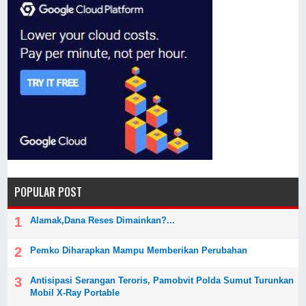
POPULAR POST
Alamak,Dana Reses Dimainkan?...
Pemko Diharapkan Mampu Memberikan Perubahan
Antisipasi Serangan Teroris, Pamobvit Polda Sumut Turunkan
Mobil X-Ray Portable