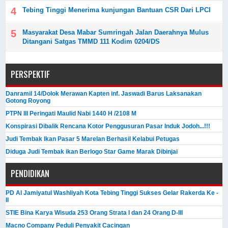
Tebing Tinggi Menerima kunjungan Bantuan CSR Dari LPCI
Masyarakat Desa Mabar Sumringah Jalan Daerahnya Mulus
Ditangani Satgas TMMD 111 Kodim 0204/DS
PERSPEKTIF
Danramil 14/Dolok Merawan Kapten inf. Jaswadi Barus Laksanakan
Gotong Royong
PTPN III Peringati Maulid Nabi 1440 H /2108 M
Konspirasi Dibalik Rencana Kotor Penggusuran Pasar Induk Jodoh...!!!
Judi Tembak Ikan Pasar 5 Marelan Berhasil Kelabui Petugas
Diduga Judi Tembak ikan Berlogo Star Game Marak Dibinjai
PENDIDIKAN
PD Al Jamiyatul Washliyah Kota Tebing Tinggi Sukses Gelar Rakerda Ke -
II
STIE Bina Karya Wisuda 253 Orang Strata I dan 24 Orang D-III
Macno Company Peduli Penyakit Cacingan