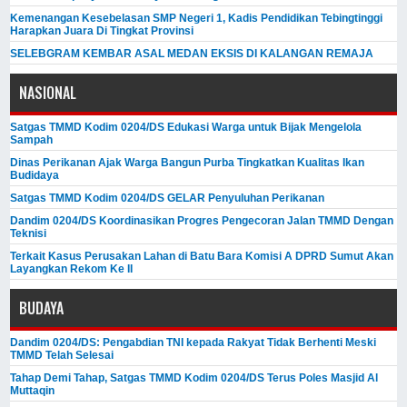
Kemenangan Kesebelasan SMP Negeri 1, Kadis Pendidikan Tebingtinggi
Harapkan Juara Di Tingkat Provinsi
SELEBGRAM KEMBAR ASAL MEDAN EKSIS DI KALANGAN REMAJA
NASIONAL
Satgas TMMD Kodim 0204/DS Edukasi Warga untuk Bijak Mengelola
Sampah
Dinas Perikanan Ajak Warga Bangun Purba Tingkatkan Kualitas Ikan
Budidaya
Satgas TMMD Kodim 0204/DS GELAR Penyuluhan Perikanan
Dandim 0204/DS Koordinasikan Progres Pengecoran Jalan TMMD Dengan
Teknisi
Terkait Kasus Perusakan Lahan di Batu Bara Komisi A DPRD Sumut Akan
Layangkan Rekom Ke II
BUDAYA
Dandim 0204/DS: Pengabdian TNI kepada Rakyat Tidak Berhenti Meski ​
TMMD Telah Selesai
Tahap Demi Tahap, Satgas TMMD Kodim 0204/DS Terus Poles Masjid Al
Muttaqin