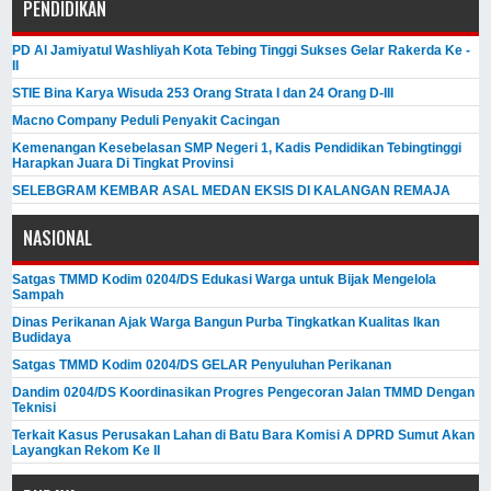
PENDIDIKAN
PD Al Jamiyatul Washliyah Kota Tebing Tinggi Sukses Gelar Rakerda Ke -
II
STIE Bina Karya Wisuda 253 Orang Strata I dan 24 Orang D-III
Macno Company Peduli Penyakit Cacingan
Kemenangan Kesebelasan SMP Negeri 1, Kadis Pendidikan Tebingtinggi
Harapkan Juara Di Tingkat Provinsi
SELEBGRAM KEMBAR ASAL MEDAN EKSIS DI KALANGAN REMAJA
NASIONAL
Satgas TMMD Kodim 0204/DS Edukasi Warga untuk Bijak Mengelola
Sampah
Dinas Perikanan Ajak Warga Bangun Purba Tingkatkan Kualitas Ikan
Budidaya
Satgas TMMD Kodim 0204/DS GELAR Penyuluhan Perikanan
Dandim 0204/DS Koordinasikan Progres Pengecoran Jalan TMMD Dengan
Teknisi
Terkait Kasus Perusakan Lahan di Batu Bara Komisi A DPRD Sumut Akan
Layangkan Rekom Ke II