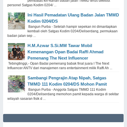
pembatas kiri-kanan badan jalan TMMD terus dikebut
personel Satgas Kodim 0204/ ...
Ini Hasil Pemadatan Ulang Badan Jalan TMMD
Kodim 0204/DS
Bangun Purba - Setelah hampir sepekan ini dimantapkan
kembali oleh Satgas Kodim 0204/Deliserdang, permukaan
badan jalan sep ...
H.M.Azwar S.Si.MM Tawar Mobil
Kemenangan Opan Badai Raffi Ahmad
Pemenang The Next Influencer
Tebingtinggi,- Opan Badai pemenang babak final juara I The Next
Influencer ANTV dari manajemen rans entertainment milik Raffi Ah ...
Sambangi Pengrajin Atap Nipah, Satgas
TMMD 111 Kodim 0204/DS Mohon Pamit
Bangun Purba - Anggota Satgas TMMD 111 Kodim
0204/Deliserdang memohon pamit kepada warga di sekitar
wilayah sasaran fisik d ...