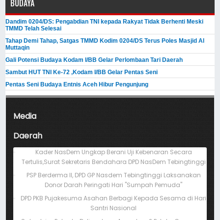
BUDAYA
Dandim 0204/DS: Pengabdian TNI kepada Rakyat Tidak Berhenti Meski ​
TMMD Telah Selesai
Tahap Demi Tahap, Satgas TMMD Kodim 0204/DS Terus Poles Masjid Al
Muttaqin
Gali Potensi Budaya Kodam I/BB Gelar Perlombaan Tari Daerah
Sambut HUT TNI Ke-72 ,Kodam I/BB Gelar Pentas Seni
Pentas Seni Budaya Entnis Aceh Hibur Pengunjung
Media
Daerah
Kader NasDem Ungkap Berani Uji Kebenaran Secara
Tertulis,Surat Sekretaris Bendahara DPD NasDem Tebingtinggi
PSP Berderma II, DPD GP Nasdem Tebingtinggi Laksanakan
Donor Darah Peringati Hari "Sumpah Pemuda"
DPD PKB Pujakesuma Asahan Berbagi Kepada Sesama di Hari
Santri Nasional