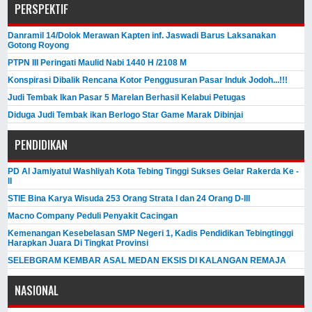
PERSPEKTIF
Danramil 14/Dolok Merawan Kapten inf. Jaswadi Barus Laksanakan
Gotong Royong
PTPN III Peringati Maulid Nabi 1440 H /2108 M
Konspirasi Dibalik Rencana Kotor Penggusuran Pasar Induk Jodoh...!!!
Judi Tembak Ikan Pasar 5 Marelan Berhasil Kelabui Petugas
Diduga Judi Tembak ikan Berlogo Star Game Marak Dibinjai
PENDIDIKAN
PD Al Jamiyatul Washliyah Kota Tebing Tinggi Sukses Gelar Rakerda Ke -
II
STIE Bina Karya Wisuda 253 Orang Strata I dan 24 Orang D-III
Macno Company Peduli Penyakit Cacingan
Kemenangan Kesebelasan SMP Negeri 1, Kadis Pendidikan Tebingtinggi
Harapkan Juara Di Tingkat Provinsi
SELEBGRAM KEMBAR ASAL MEDAN EKSIS DI KALANGAN REMAJA
NASIONAL