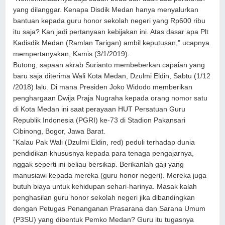
yang dilanggar. Kenapa Disdik Medan hanya menyalurkan
bantuan kepada guru honor sekolah negeri yang Rp600 ribu
itu saja? Kan jadi pertanyaan kebijakan ini. Atas dasar apa Plt
Kadisdik Medan (Ramlan Tarigan) ambil keputusan," ucapnya
mempertanyakan, Kamis (3/1/2019).
Butong, sapaan akrab Surianto membeberkan capaian yang
baru saja diterima Wali Kota Medan, Dzulmi Eldin, Sabtu (1/12
/2018) lalu. Di mana Presiden Joko Widodo memberikan
penghargaan Dwija Praja Nugraha kepada orang nomor satu
di Kota Medan ini saat perayaan HUT Persatuan Guru
Republik Indonesia (PGRI) ke-73 di Stadion Pakansari
Cibinong, Bogor, Jawa Barat.
"Kalau Pak Wali (Dzulmi Eldin, red) peduli terhadap dunia
pendidikan khususnya kepada para tenaga pengajarnya,
nggak seperti ini beliau bersikap. Berikanlah gaji yang
manusiawi kepada mereka (guru honor negeri). Mereka juga
butuh biaya untuk kehidupan sehari-harinya. Masak kalah
penghasilan guru honor sekolah negeri jika dibandingkan
dengan Petugas Penanganan Prasarana dan Sarana Umum
(P3SU) yang dibentuk Pemko Medan? Guru itu tugasnya