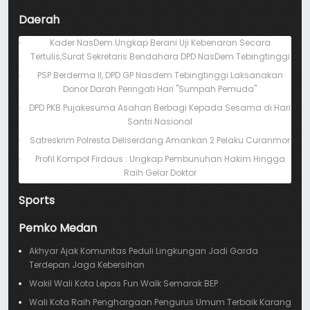
Daerah
Kader NasDem Ungkap Berani Uji Kebenaran Secara
Tertulis,Surat Sekretaris Bendahara DPD NasDem Tebingtinggi
PSP Berderma II, DPD GP Nasdem Tebingtinggi Laksanakan
Donor Darah Peringati Hari "Sumpah Pemuda"
DPD PKB Pujakesuma Asahan Berbagi Kepada Sesama di Hari
Santri Nasional
Satreskrim Polresta Deliserdang Amankan 2 Pelaku Curanmor
Profil Kompol Firdaus : Ungkap Pembunuhan Hakim Hingga
Raih Gelar Doktor
Sports
Pemko Medan
Akhyar Ajak Komunitas Peduli Lingkungan Jadi Garda
Terdepan Jaga Kebersihan
Wakil Wali Kota Lepas Fun Walk Semarak BEP
Wali Kota Raih Penghargaan Pengurus Umum Terbaik Karang