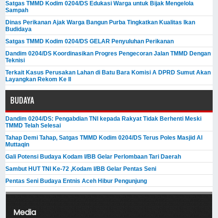
Satgas TMMD Kodim 0204/DS Edukasi Warga untuk Bijak Mengelola
Sampah
Dinas Perikanan Ajak Warga Bangun Purba Tingkatkan Kualitas Ikan
Budidaya
Satgas TMMD Kodim 0204/DS GELAR Penyuluhan Perikanan
Dandim 0204/DS Koordinasikan Progres Pengecoran Jalan TMMD Dengan
Teknisi
Terkait Kasus Perusakan Lahan di Batu Bara Komisi A DPRD Sumut Akan
Layangkan Rekom Ke II
BUDAYA
Dandim 0204/DS: Pengabdian TNI kepada Rakyat Tidak Berhenti Meski ​
TMMD Telah Selesai
Tahap Demi Tahap, Satgas TMMD Kodim 0204/DS Terus Poles Masjid Al
Muttaqin
Gali Potensi Budaya Kodam I/BB Gelar Perlombaan Tari Daerah
Sambut HUT TNI Ke-72 ,Kodam I/BB Gelar Pentas Seni
Pentas Seni Budaya Entnis Aceh Hibur Pengunjung
Media