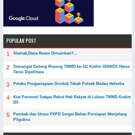
POPULAR POST
Alamak,Dana Reses Dimainkan?...
Semangat Gotong Royong TMMD ke-111 Kodim 0204/DS Harus
Terus Dipelihara
Pelaku Penganiayaan Diciduk Tekab Polsek Medan Helvetia
Kiat Personel Satgas Rebut Hati Rakyat di Lokasi TMMD Kodim
DS
Pemkab dan Unsur FKPD Sergai Bahas Persiapan Menjelang
Pilgubsu