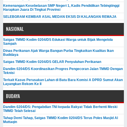
Kemenangan Kesebelasan SMP Negeri 1, Kadis Pendidikan Tebingtinggi
Harapkan Juara Di Tingkat Provinsi
SELEBGRAM KEMBAR ASAL MEDAN EKSIS DI KALANGAN REMAJA
NASIONAL
Satgas TMMD Kodim 0204/DS Edukasi Warga untuk Bijak Mengelola
Sampah
Dinas Perikanan Ajak Warga Bangun Purba Tingkatkan Kualitas Ikan
Budidaya
Satgas TMMD Kodim 0204/DS GELAR Penyuluhan Perikanan
Dandim 0204/DS Koordinasikan Progres Pengecoran Jalan TMMD Dengan
Teknisi
Terkait Kasus Perusakan Lahan di Batu Bara Komisi A DPRD Sumut Akan
Layangkan Rekom Ke II
BUDAYA
Dandim 0204/DS: Pengabdian TNI kepada Rakyat Tidak Berhenti Meski ​
TMMD Telah Selesai
Tahap Demi Tahap, Satgas TMMD Kodim 0204/DS Terus Poles Masjid Al
Muttaqin