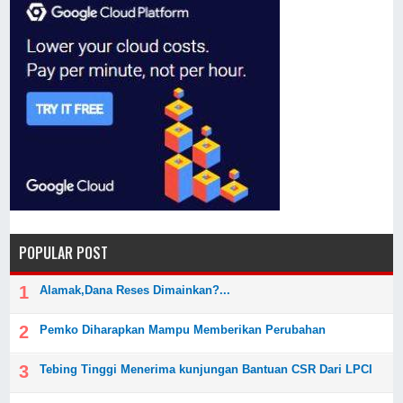
POPULAR POST
Alamak,Dana Reses Dimainkan?...
Pemko Diharapkan Mampu Memberikan Perubahan
Tebing Tinggi Menerima kunjungan Bantuan CSR Dari LPCI