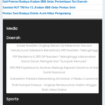
Gali Potensi Budaya Kodam I/BB Gelar Perlombaan Tari Daerah
Sambut HUT TNI Ke-72 ,Kodam I/BB Gelar Pentas Seni
Pentas Seni Budaya Entnis Aceh Hibur Pengunjung
Media
Daerah
Kader NasDem Ungkap Berani Uji Kebenaran Secara
Tertulis,Surat Sekretaris Bendahara DPD NasDem Tebingtinggi
PSP Berderma II, DPD GP Nasdem Tebingtinggi Laksanakan
Donor Darah Peringati Hari "Sumpah Pemuda"
DPD PKB Pujakesuma Asahan Berbagi Kepada Sesama di Hari
Santri Nasional
Satreskrim Polresta Deliserdang Amankan 2 Pelaku Curanmor
Profil Kompol Firdaus : Ungkap Pembunuhan Hakim Hingga
Raih Gelar Doktor
Sports