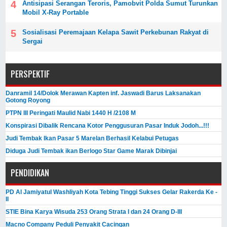
Antisipasi Serangan Teroris, Pamobvit Polda Sumut Turunkan
Mobil X-Ray Portable
Sosialisasi Peremajaan Kelapa Sawit Perkebunan Rakyat di
Sergai
PERSPEKTIF
Danramil 14/Dolok Merawan Kapten inf. Jaswadi Barus Laksanakan
Gotong Royong
PTPN III Peringati Maulid Nabi 1440 H /2108 M
Konspirasi Dibalik Rencana Kotor Penggusuran Pasar Induk Jodoh...!!!
Judi Tembak Ikan Pasar 5 Marelan Berhasil Kelabui Petugas
Diduga Judi Tembak ikan Berlogo Star Game Marak Dibinjai
PENDIDIKAN
PD Al Jamiyatul Washliyah Kota Tebing Tinggi Sukses Gelar Rakerda Ke -
II
STIE Bina Karya Wisuda 253 Orang Strata I dan 24 Orang D-III
Macno Company Peduli Penyakit Cacingan