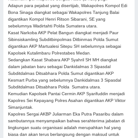
Adapun para pejabat yang disertijab, Wakapolres Kompol Edi
Bona Sinaga diangkat sebagai Wakapolres Tanjung Balai
digantikan Kompol Henri Ritson Sibarani, SE yang
sebelumnya Wadirtahti Polda Sumatera utara.
Kasat Narkoba AKP Pelat Bangun diangkat menjadi Paur
Sibinsiskamling Subditbinpolmas Ditbinmas Polda Sumut
digantikan AKP Martualesi Sitepu SH sebelumnya sebagai
Kapolsek Kutalimbaru Polrestabes Medan.
Sedangkan Kasat Shabara AKP Syahril SH MH diangkat
dalam jabatan baru sebagai Dankidalmas 3 Sipasdal
Subditdalmas Ditsabhara Polda Sumut digantikan AKP
Kesmart Purba yang sebelumnya Dankidalmas 3 Sipasdal
Subditdalmas Ditsabhara Polda Sumatra utara.
Kemudian Kapolsek Pantai Cermin AKP Syarifuddin menjadi
Kapolres Sei Kepayang Polres Asahan digantikan AKP Viktor
Simanjuntak.
Kapolres Sergai AKBP Juliarman Eka Putra Pasaribu dalam
sambutannya menyampaikan bahwa serahterima jabatan di
lingkungan suatu organisasi adalah merupahkan hal yang
biasa dan akan terus berlangsung dengan maksud untuk