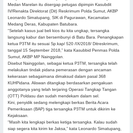
Medan Marelan itu disergap petugas dipimpin Kasubdit
IV/Renakta Direktorat (Dit) Reskrimum Polda Sumut, AKBP
Leonardo Simatupang, SIK di Pagurawan, Kecamatan
Medang Deras, Kabupaten Batubara.
“Setelah kasus jual beli kios itu kita ungkap, tersangka
langsung kabur dan bersembunyi di Batu Bara. Penangkapan
ketua P3TM itu sesuai Sp.kap/ 520 /IX/2018/ Ditreskrimum,
tanggal 15 September 2018,” kata Kasubbid Penmas Polda
Sumut, AKBP MP Nainggolan.
Disebut Nainggolan, sebagai ketua P3TM, tersangka telah
melakukan tindak pidana pemerasan dengan ancaman
kekerasan sebagaimana dimaksud dalam pasal 368
KUHPidana. Aliswan ditangkap berdasarkan pengakuan
anggotanya yang telah terjaring Operasi Tangkap Tangan
(OTT) Poldasu dan sudah mendekam dalam sel.
Kini, penyidik sedang melengkapi berkas Berita Acara
Pemeriksaan (BAP) tiga tersangka P3TM untuk dikirim ke
Kejaksaan.
“Masih kita lengkapi berkas ketiga tersangka. Kalau sudah
siap segera kita kirim ke Jaksa,” kata Leonardo Simatupang,