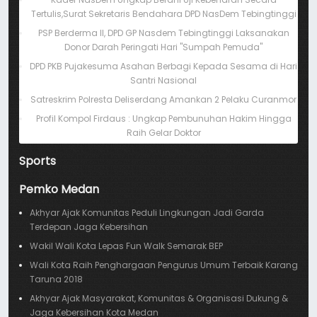
Tertulis,Surat Sekretaris Bendahara DPD NasDem Tebingtinggi
PSP Berderma II, DPD GP Nasdem Tebingtinggi Laksanakan
Donor Darah Peringati Hari "Sumpah Pemuda"
DPD PKB Pujakesuma Asahan Berbagi Kepada Sesama di Hari
Santri Nasional
Satreskrim Polresta Deliserdang Amankan 2 Pelaku Curanmor
Profil Kompol Firdaus : Ungkap Pembunuhan Hakim Hingga
Raih Gelar Doktor
Sports
Pemko Medan
Akhyar Ajak Komunitas Peduli Lingkungan Jadi Garda
Terdepan Jaga Kebersihan
Wakil Wali Kota Lepas Fun Walk Semarak BEP
Wali Kota Raih Penghargaan Pengurus Umum Terbaik Karang
Taruna 2018
Akhyar Ajak Masyarakat, Komunitas & Organisasi Dukung &
Jaga Kebersihan Kota Medan