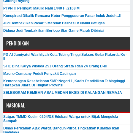
Gotong Royong
PTPN III Peringati Maulid Nabi 1440 H /2108 M
Konspirasi Dibalik Rencana Kotor Penggusuran Pasar Induk Jodoh...!!!
Judi Tembak Ikan Pasar 5 Marelan Berhasil Kelabui Petugas
Diduga Judi Tembak ikan Berlogo Star Game Marak Dibinjai
PENDIDIKAN
PD Al Jamiyatul Washliyah Kota Tebing Tinggi Sukses Gelar Rakerda Ke -
II
STIE Bina Karya Wisuda 253 Orang Strata I dan 24 Orang D-III
Macno Company Peduli Penyakit Cacingan
Kemenangan Kesebelasan SMP Negeri 1, Kadis Pendidikan Tebingtinggi
Harapkan Juara Di Tingkat Provinsi
SELEBGRAM KEMBAR ASAL MEDAN EKSIS DI KALANGAN REMAJA
NASIONAL
Satgas TMMD Kodim 0204/DS Edukasi Warga untuk Bijak Mengelola
Sampah
Dinas Perikanan Ajak Warga Bangun Purba Tingkatkan Kualitas Ikan
Budidaya