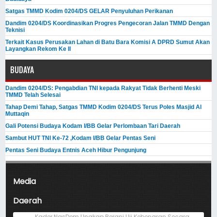
Satgas TMMD Kodim 0204/DS GELAR Penyuluhan Perikanan
Dandim 0204/DS Koordinasikan Progres Pengecoran Jalan TMMD Dengan
Teknisi
Terkait Kasus Perusakan Lahan di Batu Bara Komisi A DPRD Sumut Akan
Layangkan Rekom Ke II
BUDAYA
Dandim 0204/DS: Pengabdian TNI kepada Rakyat Tidak Berhenti Meski ​
TMMD Telah Selesai
Tahap Demi Tahap, Satgas TMMD Kodim 0204/DS Terus Poles Masjid Al
Muttaqin
Gali Potensi Budaya Kodam I/BB Gelar Perlombaan Tari Daerah
Sambut HUT TNI Ke-72 ,Kodam I/BB Gelar Pentas Seni
Pentas Seni Budaya Entnis Aceh Hibur Pengunjung
Media
Daerah
Kader NasDem Ungkap Berani Uji Kebenaran Secara