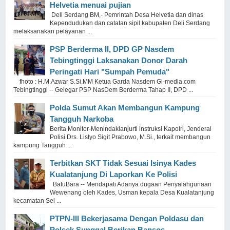
Helvetia menuai pujian
Deli Serdang BM,- Pemrintah Desa Helvetia dan dinas
Kependudukan dan catatan sipil kabupaten Deli Serdang
melaksanakan pelayanan ...
PSP Berderma II, DPD GP Nasdem
Tebingtinggi Laksanakan Donor Darah
Peringati Hari "Sumpah Pemuda"
fhoto : H.M.Azwar S.Si.MM Ketua Garda Nasdem Gi-media.com
Tebingtinggi -- Gelegar PSP NasDem Berderma Tahap II, DPD ...
Polda Sumut Akan Membangun Kampung
Tangguh Narkoba
Berita Monitor-Menindaklanjurti instruksi Kapolri, Jenderal
Polisi Drs. Listyo Sigit Prabowo, M.Si., terkait membangun
kampung Tangguh ...
Terbitkan SKT Tidak Sesuai Isinya Kades
Kualatanjung Di Laporkan Ke Polisi
BatuBara -- Mendapati Adanya dugaan Penyalahgunaan
Wewenang oleh Kades, Usman kepala Desa Kualatanjung
kecamatan Sei ...
PTPN-III Bekerjasama Dengan Poldasu dan
Polsek Sunggal Berikan Bansos