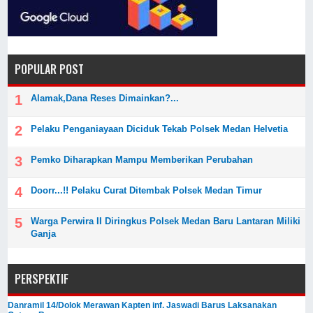
POPULAR POST
Alamak,Dana Reses Dimainkan?...
Pelaku Penganiayaan Diciduk Tekab Polsek Medan Helvetia
Pemko Diharapkan Mampu Memberikan Perubahan
Doorr...!! Pelaku Curat Ditembak Polsek Medan Timur
Warga Perwira II Diringkus Polsek Medan Baru Lantaran Miliki
Ganja
PERSPEKTIF
Danramil 14/Dolok Merawan Kapten inf. Jaswadi Barus Laksanakan