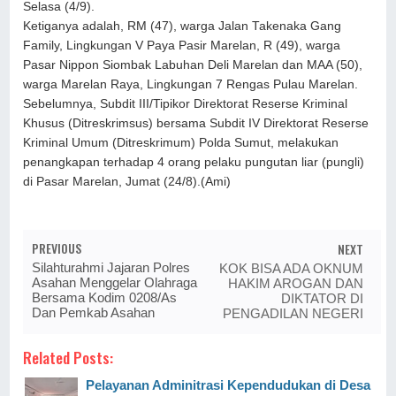
Selasa (4/9).
Ketiganya adalah, RM (47), warga Jalan Takenaka Gang
Family, Lingkungan V Paya Pasir Marelan, R (49), warga
Pasar Nippon Siombak Labuhan Deli Marelan dan MAA (50),
warga Marelan Raya, Lingkungan 7 Rengas Pulau Marelan.
Sebelumnya, Subdit III/Tipikor Direktorat Reserse Kriminal
Khusus (Ditreskrimsus) bersama Subdit IV Direktorat Reserse
Kriminal Umum (Ditreskrimum) Polda Sumut, melakukan
penangkapan terhadap 4 orang pelaku pungutan liar (pungli)
di Pasar Marelan, Jumat (24/8).(Ami)
PREVIOUS
NEXT
Silahturahmi Jajaran Polres
KOK BISA ADA OKNUM
Asahan Menggelar Olahraga
HAKIM AROGAN DAN
Bersama Kodim 0208/As
DIKTATOR DI
Dan Pemkab Asahan
PENGADILAN NEGERI
Related Posts:
Pelayanan Adminitrasi Kependudukan di Desa