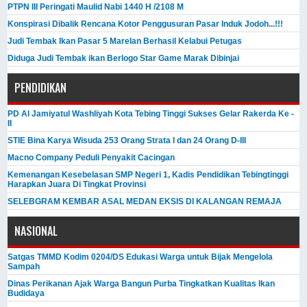
PTPN III Peringati Maulid Nabi 1440 H /2108 M
Konspirasi Dibalik Rencana Kotor Penggusuran Pasar Induk Jodoh...!!!
Judi Tembak Ikan Pasar 5 Marelan Berhasil Kelabui Petugas
Diduga Judi Tembak ikan Berlogo Star Game Marak Dibinjai
PENDIDIKAN
PD Al Jamiyatul Washliyah Kota Tebing Tinggi Sukses Gelar Rakerda Ke -
II
STIE Bina Karya Wisuda 253 Orang Strata I dan 24 Orang D-III
Macno Company Peduli Penyakit Cacingan
Kemenangan Kesebelasan SMP Negeri 1, Kadis Pendidikan Tebingtinggi
Harapkan Juara Di Tingkat Provinsi
SELEBGRAM KEMBAR ASAL MEDAN EKSIS DI KALANGAN REMAJA
NASIONAL
Satgas TMMD Kodim 0204/DS Edukasi Warga untuk Bijak Mengelola
Sampah
Dinas Perikanan Ajak Warga Bangun Purba Tingkatkan Kualitas Ikan
Budidaya