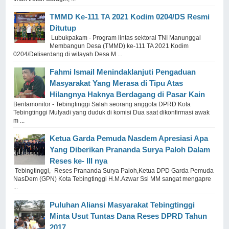
TMMD Ke-111 TA 2021 Kodim 0204/DS Resmi
Ditutup
Lubukpakam - Program lintas sektoral TNI Manunggal
Membangun Desa (TMMD) ke-111 TA 2021 Kodim
0204/Deliserdang di wilayah Desa M ...
Fahmi Ismail Menindaklanjuti Pengaduan
Masyarakat Yang Merasa di Tipu Atas
Hilangnya Haknya Berdagang di Pasar Kain
Beritamonitor - Tebingtinggi Salah seorang anggota DPRD Kota
Tebingtinggi Mulyadi yang duduk di komisi Dua saat dikonfirmasi awak
m ...
Ketua Garda Pemuda Nasdem Apresiasi Apa
Yang Diberikan Prananda Surya Paloh Dalam
Reses ke- III nya
Tebingtinggi,- Reses Prananda Surya Paloh,Ketua DPD Garda Pemuda
NasDem (GPN) Kota Tebingtinggi H.M.Azwar Ssi MM sangat mengapre
...
Puluhan Aliansi Masyarakat Tebingtinggi
Minta Usut Tuntas Dana Reses DPRD Tahun
2017