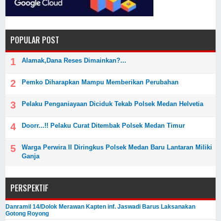
POPULAR POST
Alamak,Dana Reses Dimainkan?...
Pemko Diharapkan Mampu Memberikan Perubahan
Pelaku Penganiayaan Diciduk Tekab Polsek Medan Helvetia
Doorr...!! Pelaku Curat Ditembak Polsek Medan Timur
Warga Perwira II Diringkus Polsek Medan Baru Lantaran Miliki
Ganja
PERSPEKTIF
Danramil 14/Dolok Merawan Kapten inf. Jaswadi Barus Laksanakan
Gotong Royong