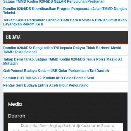
Satgas TMMD Kodim 0204/DS GELAR Penyuluhan Perikanan
Dandim 0204/DS Koordinasikan Progres Pengecoran Jalan TMMD Dengan
Teknisi
Terkait Kasus Perusakan Lahan di Batu Bara Komisi A DPRD Sumut Akan
Layangkan Rekom Ke II
BUDAYA
Dandim 0204/DS: Pengabdian TNI kepada Rakyat Tidak Berhenti Meski ​
TMMD Telah Selesai
Tahap Demi Tahap, Satgas TMMD Kodim 0204/DS Terus Poles Masjid Al
Muttaqin
Gali Potensi Budaya Kodam I/BB Gelar Perlombaan Tari Daerah
Sambut HUT TNI Ke-72 ,Kodam I/BB Gelar Pentas Seni
Pentas Seni Budaya Entnis Aceh Hibur Pengunjung
Media
Daerah
Kader NasDem Ungkap Berani Uji Kebenaran Secara