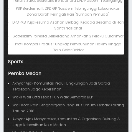
Tertulis,Surat Sekretaris Bendahara DPD NasDem Tebingtinggi
PSP Berderma II, DPD GP Nasdem Tebingtinggi Laksanakan
Donor Darah Peringati Hari "Sumpah Pemuda"
DPD PKB Pujakesuma Asahan Berbagi Kepada Sesama di Hari
Santri Nasional
Satreskrim Polresta Deliserdang Amankan 2 Pelaku Curanmor
Profil Kompol Firdaus : Ungkap Pembunuhan Hakim Hingga
Raih Gelar Doktor
Sports
Pemko Medan
Akhyar Ajak Komunitas Peduli Lingkungan Jadi Garda
Terdepan Jaga Kebersihan
Wakil Wali Kota Lepas Fun Walk Semarak BEP
Wali Kota Raih Penghargaan Pengurus Umum Terbaik Karang
Taruna 2018
Akhyar Ajak Masyarakat, Komunitas & Organisasi Dukung &
Jaga Kebersihan Kota Medan