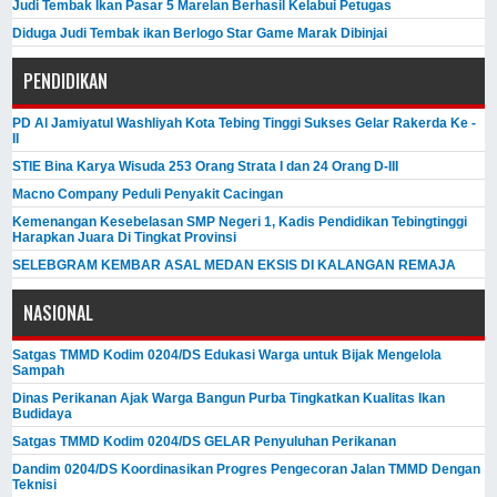
Judi Tembak Ikan Pasar 5 Marelan Berhasil Kelabui Petugas
Diduga Judi Tembak ikan Berlogo Star Game Marak Dibinjai
PENDIDIKAN
PD Al Jamiyatul Washliyah Kota Tebing Tinggi Sukses Gelar Rakerda Ke -
II
STIE Bina Karya Wisuda 253 Orang Strata I dan 24 Orang D-III
Macno Company Peduli Penyakit Cacingan
Kemenangan Kesebelasan SMP Negeri 1, Kadis Pendidikan Tebingtinggi
Harapkan Juara Di Tingkat Provinsi
SELEBGRAM KEMBAR ASAL MEDAN EKSIS DI KALANGAN REMAJA
NASIONAL
Satgas TMMD Kodim 0204/DS Edukasi Warga untuk Bijak Mengelola
Sampah
Dinas Perikanan Ajak Warga Bangun Purba Tingkatkan Kualitas Ikan
Budidaya
Satgas TMMD Kodim 0204/DS GELAR Penyuluhan Perikanan
Dandim 0204/DS Koordinasikan Progres Pengecoran Jalan TMMD Dengan
Teknisi