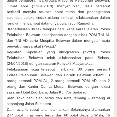
dalam pemaparannya di Aula Mapolres Pelabuhan Belawan,
Jumat sore (27/04/2018) menyebutkan, razia tersebut
berhasil menyita ratusan botol miras dan penangkapan
sejumlah pelaku tindak pidana ini telah dilaksanakan dalam
rangka menyambut datangnya bulan suci Ramadhan.
"Keberhasilan ini tak terlepas dari kerja keras jajaran Polres
Pelabuhan Belawan bekerjasama dengan pihak POM TNI AL
dan TNI AD serta Muspika Belawan dalam mengelar razia
penyakit masyarakat (Pekat)."
Kegiatan Kepolisian yang ditingkatkan (K2YD) Polres
Pelabuhan Belawan telah dilaksanakan pada Selasa,
(24/04/2018) dengan sasaran Penyakit Masyarakat.
Pelaksanaan razia tersebut melibatkan 30 orang personil
Polres Pelabuhan Belawan dan Polsek Belawan dibantu 3
orang personil POM AL, 2 orang personil POM AD, dan 2
orang dari Kantor Camat Medan Belawan, dengan lokasi
sasaran Hotel Budi Baru, Jalan KL. Yos Sudarso
-dan Toko penjualan Miras dan Kafe remang – remang di
sepanjang Jalan Sumatera.
Dari razia tersebut telah diamankan Selanjutnya diamankan
247 botol miras yang terdiri dari 60 botol Gepeng Wiski, 46