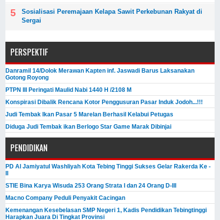
Sosialisasi Peremajaan Kelapa Sawit Perkebunan Rakyat di
Sergai
PERSPEKTIF
Danramil 14/Dolok Merawan Kapten inf. Jaswadi Barus Laksanakan
Gotong Royong
PTPN III Peringati Maulid Nabi 1440 H /2108 M
Konspirasi Dibalik Rencana Kotor Penggusuran Pasar Induk Jodoh...!!!
Judi Tembak Ikan Pasar 5 Marelan Berhasil Kelabui Petugas
Diduga Judi Tembak ikan Berlogo Star Game Marak Dibinjai
PENDIDIKAN
PD Al Jamiyatul Washliyah Kota Tebing Tinggi Sukses Gelar Rakerda Ke -
II
STIE Bina Karya Wisuda 253 Orang Strata I dan 24 Orang D-III
Macno Company Peduli Penyakit Cacingan
Kemenangan Kesebelasan SMP Negeri 1, Kadis Pendidikan Tebingtinggi
Harapkan Juara Di Tingkat Provinsi