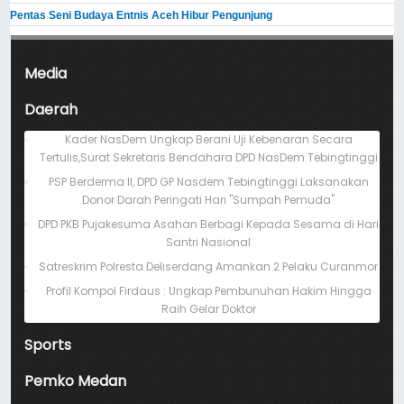
Pentas Seni Budaya Entnis Aceh Hibur Pengunjung
Media
Daerah
Kader NasDem Ungkap Berani Uji Kebenaran Secara
Tertulis,Surat Sekretaris Bendahara DPD NasDem Tebingtinggi
PSP Berderma II, DPD GP Nasdem Tebingtinggi Laksanakan
Donor Darah Peringati Hari "Sumpah Pemuda"
DPD PKB Pujakesuma Asahan Berbagi Kepada Sesama di Hari
Santri Nasional
Satreskrim Polresta Deliserdang Amankan 2 Pelaku Curanmor
Profil Kompol Firdaus : Ungkap Pembunuhan Hakim Hingga
Raih Gelar Doktor
Sports
Pemko Medan