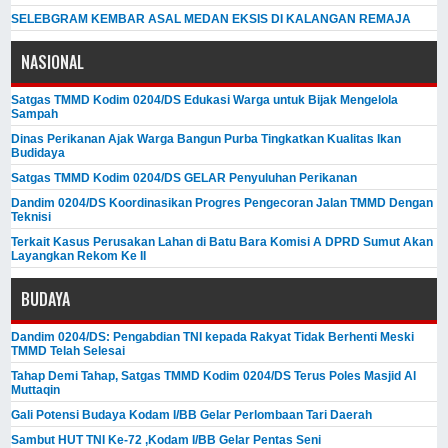
SELEBGRAM KEMBAR ASAL MEDAN EKSIS DI KALANGAN REMAJA
NASIONAL
Satgas TMMD Kodim 0204/DS Edukasi Warga untuk Bijak Mengelola
Sampah
Dinas Perikanan Ajak Warga Bangun Purba Tingkatkan Kualitas Ikan
Budidaya
Satgas TMMD Kodim 0204/DS GELAR Penyuluhan Perikanan
Dandim 0204/DS Koordinasikan Progres Pengecoran Jalan TMMD Dengan
Teknisi
Terkait Kasus Perusakan Lahan di Batu Bara Komisi A DPRD Sumut Akan
Layangkan Rekom Ke II
BUDAYA
Dandim 0204/DS: Pengabdian TNI kepada Rakyat Tidak Berhenti Meski ​
TMMD Telah Selesai
Tahap Demi Tahap, Satgas TMMD Kodim 0204/DS Terus Poles Masjid Al
Muttaqin
Gali Potensi Budaya Kodam I/BB Gelar Perlombaan Tari Daerah
Sambut HUT TNI Ke-72 ,Kodam I/BB Gelar Pentas Seni