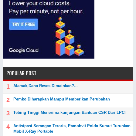
POPULAR POST
Alamak,Dana Reses Dimainkan?...
Pemko Diharapkan Mampu Memberikan Perubahan
Tebing Tinggi Menerima kunjungan Bantuan CSR Dari LPCI
Antisipasi Serangan Teroris, Pamobvit Polda Sumut Turunkan
Mobil X-Ray Portable