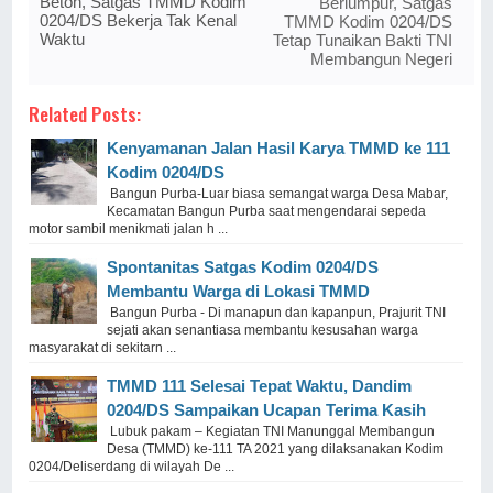
Beton, Satgas TMMD Kodim
Berlumpur, Satgas
0204/DS Bekerja Tak Kenal
TMMD Kodim 0204/DS
Waktu
Tetap Tunaikan Bakti TNI
Membangun Negeri
Related Posts:
Kenyamanan Jalan Hasil Karya TMMD ke 111
Kodim 0204/DS
Bangun Purba-Luar biasa semangat warga Desa Mabar,
Kecamatan Bangun Purba saat mengendarai sepeda
motor sambil menikmati jalan h ...
Spontanitas Satgas Kodim 0204/DS
Membantu Warga di Lokasi TMMD
Bangun Purba - Di manapun dan kapanpun, Prajurit TNI
sejati akan senantiasa membantu kesusahan warga
masyarakat di sekitarn ...
TMMD 111 Selesai Tepat Waktu, Dandim
0204/DS Sampaikan Ucapan Terima Kasih
Lubuk pakam – Kegiatan TNI Manunggal Membangun
Desa (TMMD) ke-111 TA 2021 yang dilaksanakan Kodim
0204/Deliserdang di wilayah De ...