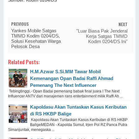
Sumber: Kodim 0204/DS
PREVIOUS
NEXT
Yankes Mobile Satgas
"Luar Biasa Pak Jenderal
TMMD Kodim 0204/DS,
Kerja Satgas TMMD
Solusi Kesehatan Warga
Kodim 0204/DS Ini"
Pelosok Desa
Related Posts:
H.M.Azwar S.Si.MM Tawar Mobil
Kemenangan Opan Badai Raffi Ahmad
Pemenang The Next Influencer
Tebingtinggi,- Opan Badai pemenang babak final juara I The Next
Influencer ANTV dari manajemen rans entertainment milik Raffi Ah ...
Kapoldasu Akan Tuntaskan Kasus Keributan
di RS HKBP Balige
Kapoldasu Akan Tuntaskan Kasus Keributan di RS HKBP
BaligeMEDAN - Kapolda Sumut, Irjen Pol RZ Panca Putra
Simanjuntak, menegaska ...