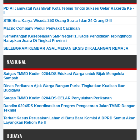
PD Al Jamiyatul Washliyah Kota Tebing Tinggi Sukses Gelar Rakerda Ke -
II
STIE Bina Karya Wisuda 253 Orang Strata I dan 24 Orang D-III
Macno Company Peduli Penyakit Cacingan
Kemenangan Kesebelasan SMP Negeri 1, Kadis Pendidikan Tebingtinggi
Harapkan Juara Di Tingkat Provinsi
SELEBGRAM KEMBAR ASAL MEDAN EKSIS DI KALANGAN REMAJA
NASIONAL
Satgas TMMD Kodim 0204/DS Edukasi Warga untuk Bijak Mengelola
Sampah
Dinas Perikanan Ajak Warga Bangun Purba Tingkatkan Kualitas Ikan
Budidaya
Satgas TMMD Kodim 0204/DS GELAR Penyuluhan Perikanan
Dandim 0204/DS Koordinasikan Progres Pengecoran Jalan TMMD Dengan
Teknisi
Terkait Kasus Perusakan Lahan di Batu Bara Komisi A DPRD Sumut Akan
Layangkan Rekom Ke II
BUDAYA