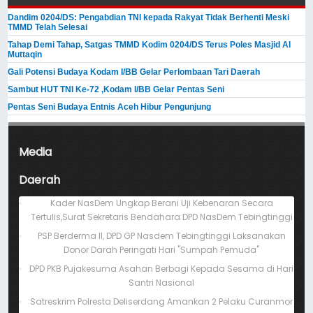
Dandim 0204/DS: Pengabdian TNI kepada Rakyat Tidak Berhenti Meski ​
TMMD Telah Selesai
Tahap Demi Tahap, Satgas TMMD Kodim 0204/DS Terus Poles Masjid Al
Muttaqin
Gali Potensi Budaya Kodam I/BB Gelar Perlombaan Tari Daerah
Sambut HUT TNI Ke-72 ,Kodam I/BB Gelar Pentas Seni
Pentas Seni Budaya Entnis Aceh Hibur Pengunjung
Media
Daerah
Kader NasDem Ungkap Berani Uji Kebenaran Secara
Tertulis,Surat Sekretaris Bendahara DPD NasDem Tebingtinggi
PSP Berderma II, DPD GP Nasdem Tebingtinggi Laksanakan
Donor Darah Peringati Hari "Sumpah Pemuda"
DPD PKB Pujakesuma Asahan Berbagi Kepada Sesama di Hari
Santri Nasional
Satreskrim Polresta Deliserdang Amankan 2 Pelaku Curanmor