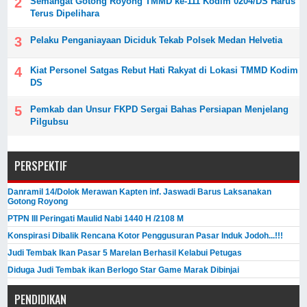
Semangat Gotong Royong TMMD ke-111 Kodim 0204/DS Harus
Terus Dipelihara
Pelaku Penganiayaan Diciduk Tekab Polsek Medan Helvetia
Kiat Personel Satgas Rebut Hati Rakyat di Lokasi TMMD Kodim
DS
Pemkab dan Unsur FKPD Sergai Bahas Persiapan Menjelang
Pilgubsu
PERSPEKTIF
Danramil 14/Dolok Merawan Kapten inf. Jaswadi Barus Laksanakan
Gotong Royong
PTPN III Peringati Maulid Nabi 1440 H /2108 M
Konspirasi Dibalik Rencana Kotor Penggusuran Pasar Induk Jodoh...!!!
Judi Tembak Ikan Pasar 5 Marelan Berhasil Kelabui Petugas
Diduga Judi Tembak ikan Berlogo Star Game Marak Dibinjai
PENDIDIKAN