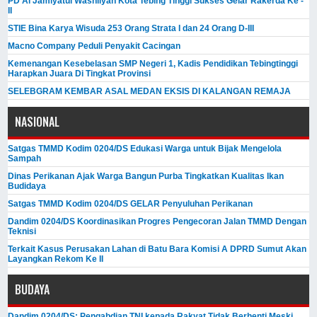
PD Al Jamiyatul Washliyah Kota Tebing Tinggi Sukses Gelar Rakerda Ke -
II
STIE Bina Karya Wisuda 253 Orang Strata I dan 24 Orang D-III
Macno Company Peduli Penyakit Cacingan
Kemenangan Kesebelasan SMP Negeri 1, Kadis Pendidikan Tebingtinggi
Harapkan Juara Di Tingkat Provinsi
SELEBGRAM KEMBAR ASAL MEDAN EKSIS DI KALANGAN REMAJA
NASIONAL
Satgas TMMD Kodim 0204/DS Edukasi Warga untuk Bijak Mengelola
Sampah
Dinas Perikanan Ajak Warga Bangun Purba Tingkatkan Kualitas Ikan
Budidaya
Satgas TMMD Kodim 0204/DS GELAR Penyuluhan Perikanan
Dandim 0204/DS Koordinasikan Progres Pengecoran Jalan TMMD Dengan
Teknisi
Terkait Kasus Perusakan Lahan di Batu Bara Komisi A DPRD Sumut Akan
Layangkan Rekom Ke II
BUDAYA
Dandim 0204/DS: Pengabdian TNI kepada Rakyat Tidak Berhenti Meski ​