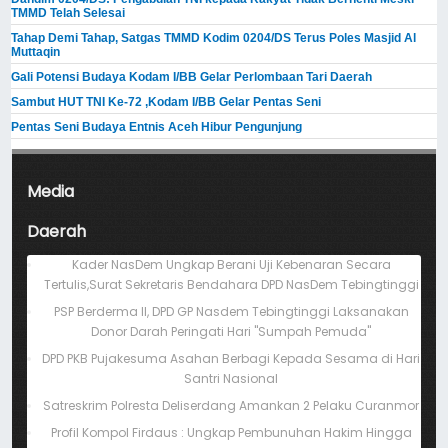
TMMD Telah Selesai
Tahap Demi Tahap, Satgas TMMD Kodim 0204/DS Terus Poles Masjid Al
Muttaqin
Gali Potensi Budaya Kodam I/BB Gelar Perlombaan Tari Daerah
Sambut HUT TNI Ke-72 ,Kodam I/BB Gelar Pentas Seni
Pentas Seni Budaya Entnis Aceh Hibur Pengunjung
Media
Daerah
Kader NasDem Ungkap Berani Uji Kebenaran Secara
Tertulis,Surat Sekretaris Bendahara DPD NasDem Tebingtinggi
PSP Berderma II, DPD GP Nasdem Tebingtinggi Laksanakan
Donor Darah Peringati Hari "Sumpah Pemuda"
DPD PKB Pujakesuma Asahan Berbagi Kepada Sesama di Hari
Santri Nasional
Satreskrim Polresta Deliserdang Amankan 2 Pelaku Curanmor
Profil Kompol Firdaus : Ungkap Pembunuhan Hakim Hingga