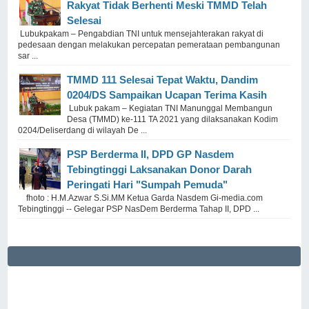
Rakyat Tidak Berhenti Meski ​TMMD Telah
Selesai
Lubukpakam – Pengabdian TNI untuk mensejahterakan rakyat di
pedesaan dengan melakukan percepatan pemerataan pembangunan
sar ...
TMMD 111 Selesai Tepat Waktu, Dandim
0204/DS Sampaikan Ucapan Terima Kasih
Lubuk pakam – Kegiatan TNI Manunggal Membangun
Desa (TMMD) ke-111 TA 2021 yang dilaksanakan Kodim
0204/Deliserdang di wilayah De ...
PSP Berderma II, DPD GP Nasdem
Tebingtinggi Laksanakan Donor Darah
Peringati Hari "Sumpah Pemuda"
fhoto : H.M.Azwar S.Si.MM Ketua Garda Nasdem Gi-media.com
Tebingtinggi -- Gelegar PSP NasDem Berderma Tahap II, DPD ...