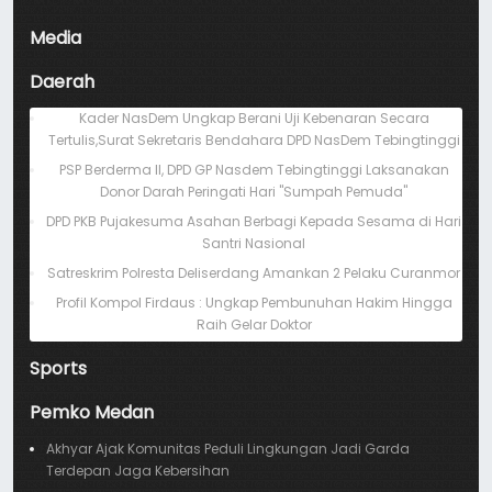
Media
Daerah
Kader NasDem Ungkap Berani Uji Kebenaran Secara
Tertulis,Surat Sekretaris Bendahara DPD NasDem Tebingtinggi
PSP Berderma II, DPD GP Nasdem Tebingtinggi Laksanakan
Donor Darah Peringati Hari "Sumpah Pemuda"
DPD PKB Pujakesuma Asahan Berbagi Kepada Sesama di Hari
Santri Nasional
Satreskrim Polresta Deliserdang Amankan 2 Pelaku Curanmor
Profil Kompol Firdaus : Ungkap Pembunuhan Hakim Hingga
Raih Gelar Doktor
Sports
Pemko Medan
Akhyar Ajak Komunitas Peduli Lingkungan Jadi Garda
Terdepan Jaga Kebersihan