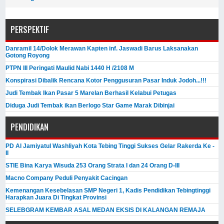
PERSPEKTIF
Danramil 14/Dolok Merawan Kapten inf. Jaswadi Barus Laksanakan
Gotong Royong
PTPN III Peringati Maulid Nabi 1440 H /2108 M
Konspirasi Dibalik Rencana Kotor Penggusuran Pasar Induk Jodoh...!!!
Judi Tembak Ikan Pasar 5 Marelan Berhasil Kelabui Petugas
Diduga Judi Tembak ikan Berlogo Star Game Marak Dibinjai
PENDIDIKAN
PD Al Jamiyatul Washliyah Kota Tebing Tinggi Sukses Gelar Rakerda Ke -
II
STIE Bina Karya Wisuda 253 Orang Strata I dan 24 Orang D-III
Macno Company Peduli Penyakit Cacingan
Kemenangan Kesebelasan SMP Negeri 1, Kadis Pendidikan Tebingtinggi
Harapkan Juara Di Tingkat Provinsi
SELEBGRAM KEMBAR ASAL MEDAN EKSIS DI KALANGAN REMAJA