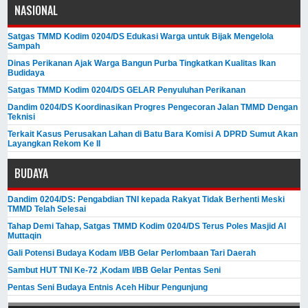
NASIONAL
Satgas TMMD Kodim 0204/DS Edukasi Warga untuk Bijak Mengelola
Sampah
Dinas Perikanan Ajak Warga Bangun Purba Tingkatkan Kualitas Ikan
Budidaya
Satgas TMMD Kodim 0204/DS GELAR Penyuluhan Perikanan
Dandim 0204/DS Koordinasikan Progres Pengecoran Jalan TMMD Dengan
Teknisi
Terkait Kasus Perusakan Lahan di Batu Bara Komisi A DPRD Sumut Akan
Layangkan Rekom Ke II
BUDAYA
Dandim 0204/DS: Pengabdian TNI kepada Rakyat Tidak Berhenti Meski ​
TMMD Telah Selesai
Tahap Demi Tahap, Satgas TMMD Kodim 0204/DS Terus Poles Masjid Al
Muttaqin
Gali Potensi Budaya Kodam I/BB Gelar Perlombaan Tari Daerah
Sambut HUT TNI Ke-72 ,Kodam I/BB Gelar Pentas Seni
Pentas Seni Budaya Entnis Aceh Hibur Pengunjung