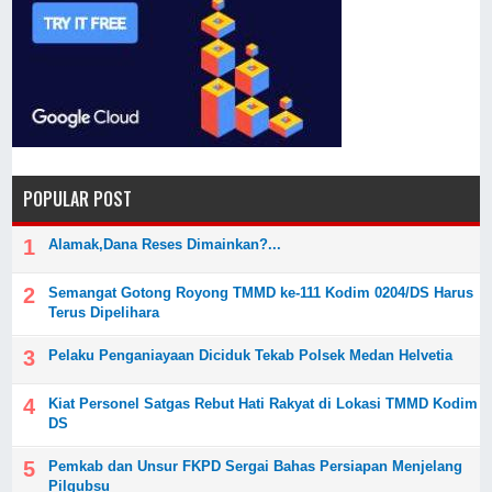
POPULAR POST
Alamak,Dana Reses Dimainkan?...
Semangat Gotong Royong TMMD ke-111 Kodim 0204/DS Harus
Terus Dipelihara
Pelaku Penganiayaan Diciduk Tekab Polsek Medan Helvetia
Kiat Personel Satgas Rebut Hati Rakyat di Lokasi TMMD Kodim
DS
Pemkab dan Unsur FKPD Sergai Bahas Persiapan Menjelang
Pilgubsu