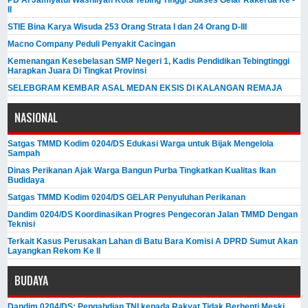
PD Al Jamiyatul Washliyah Kota Tebing Tinggi Sukses Gelar Rakerda Ke -
II
STIE Bina Karya Wisuda 253 Orang Strata I dan 24 Orang D-III
Macno Company Peduli Penyakit Cacingan
Kemenangan Kesebelasan SMP Negeri 1, Kadis Pendidikan Tebingtinggi
Harapkan Juara Di Tingkat Provinsi
SELEBGRAM KEMBAR ASAL MEDAN EKSIS DI KALANGAN REMAJA
NASIONAL
Satgas TMMD Kodim 0204/DS Edukasi Warga untuk Bijak Mengelola
Sampah
Dinas Perikanan Ajak Warga Bangun Purba Tingkatkan Kualitas Ikan
Budidaya
Satgas TMMD Kodim 0204/DS GELAR Penyuluhan Perikanan
Dandim 0204/DS Koordinasikan Progres Pengecoran Jalan TMMD Dengan
Teknisi
Terkait Kasus Perusakan Lahan di Batu Bara Komisi A DPRD Sumut Akan
Layangkan Rekom Ke II
BUDAYA
Dandim 0204/DS: Pengabdian TNI kepada Rakyat Tidak Berhenti Meski ​