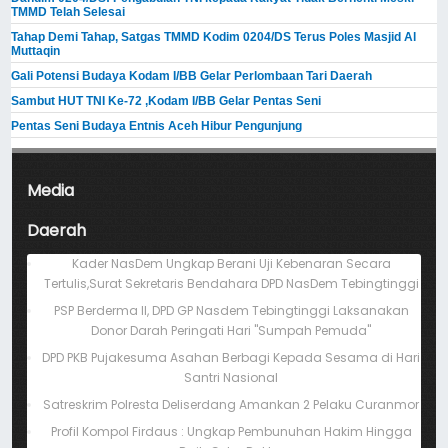
TMMD Telah Selesai
Tahap Demi Tahap, Satgas TMMD Kodim 0204/DS Terus Poles Masjid Al
Muttaqin
Gali Potensi Budaya Kodam I/BB Gelar Perlombaan Tari Daerah
Sambut HUT TNI Ke-72 ,Kodam I/BB Gelar Pentas Seni
Pentas Seni Budaya Entnis Aceh Hibur Pengunjung
Media
Daerah
Kader NasDem Ungkap Berani Uji Kebenaran Secara
Tertulis,Surat Sekretaris Bendahara DPD NasDem Tebingtinggi
PSP Berderma II, DPD GP Nasdem Tebingtinggi Laksanakan
Donor Darah Peringati Hari "Sumpah Pemuda"
DPD PKB Pujakesuma Asahan Berbagi Kepada Sesama di Hari
Santri Nasional
Satreskrim Polresta Deliserdang Amankan 2 Pelaku Curanmor
Profil Kompol Firdaus : Ungkap Pembunuhan Hakim Hingga