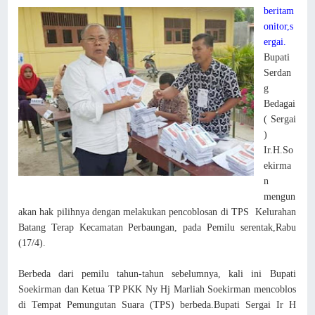
beritam
onitor,s
ergai.
Bupati
Serdan
g
Bedagai
( Sergai
)
Ir.H.So
ekirma
n
mengun
akan hak pilihnya dengan melakukan pencoblosan di TPS Kelurahan
Batang Terap Kecamatan Perbaungan, pada Pemilu serentak,Rabu
(17/4).
Berbeda dari pemilu tahun-tahun sebelumnya, kali ini Bupati
Soekirman dan Ketua TP PKK Ny Hj Marliah Soekirman mencoblos
di Tempat Pemungutan Suara (TPS) berbeda.Bupati Sergai Ir H