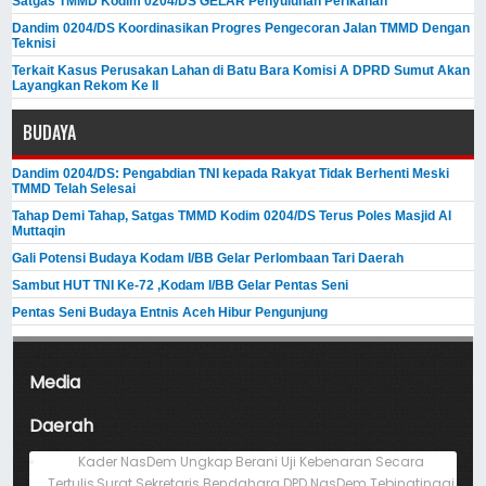
Satgas TMMD Kodim 0204/DS GELAR Penyuluhan Perikanan
Dandim 0204/DS Koordinasikan Progres Pengecoran Jalan TMMD Dengan
Teknisi
Terkait Kasus Perusakan Lahan di Batu Bara Komisi A DPRD Sumut Akan
Layangkan Rekom Ke II
BUDAYA
Dandim 0204/DS: Pengabdian TNI kepada Rakyat Tidak Berhenti Meski ​
TMMD Telah Selesai
Tahap Demi Tahap, Satgas TMMD Kodim 0204/DS Terus Poles Masjid Al
Muttaqin
Gali Potensi Budaya Kodam I/BB Gelar Perlombaan Tari Daerah
Sambut HUT TNI Ke-72 ,Kodam I/BB Gelar Pentas Seni
Pentas Seni Budaya Entnis Aceh Hibur Pengunjung
Media
Daerah
Kader NasDem Ungkap Berani Uji Kebenaran Secara
Tertulis,Surat Sekretaris Bendahara DPD NasDem Tebingtinggi