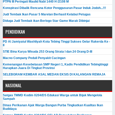
PTPN III Peringati Maulid Nabi 1440 H /2108 M
Konspirasi Dibalik Rencana Kotor Penggusuran Pasar Induk Jodoh...!!!
Judi Tembak Ikan Pasar 5 Marelan Berhasil Kelabui Petugas
Diduga Judi Tembak ikan Berlogo Star Game Marak Dibinjai
PENDIDIKAN
PD Al Jamiyatul Washliyah Kota Tebing Tinggi Sukses Gelar Rakerda Ke -
II
STIE Bina Karya Wisuda 253 Orang Strata I dan 24 Orang D-III
Macno Company Peduli Penyakit Cacingan
Kemenangan Kesebelasan SMP Negeri 1, Kadis Pendidikan Tebingtinggi
Harapkan Juara Di Tingkat Provinsi
SELEBGRAM KEMBAR ASAL MEDAN EKSIS DI KALANGAN REMAJA
NASIONAL
Satgas TMMD Kodim 0204/DS Edukasi Warga untuk Bijak Mengelola
Sampah
Dinas Perikanan Ajak Warga Bangun Purba Tingkatkan Kualitas Ikan
Budidaya