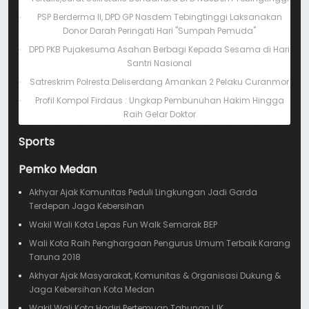
PSP Berderma II, DPD GP Nasdem Tebingtinggi Laksanakan
Donor Darah Peringati Hari "Sumpah Pemuda"
DPD PKB Pujakesuma Asahan Berbagi Kepada Sesama di Hari
Santri Nasional
Satreskrim Polresta Deliserdang Amankan 2 Pelaku Curanmor
Profil Kompol Firdaus : Ungkap Pembunuhan Hakim Hingga
Raih Gelar Doktor
Sports
Pemko Medan
Akhyar Ajak Komunitas Peduli Lingkungan Jadi Garda
Terdepan Jaga Kebersihan
Wakil Wali Kota Lepas Fun Walk Semarak BEP
Wali Kota Raih Penghargaan Pengurus Umum Terbaik Karang
Taruna 2018
Akhyar Ajak Masyarakat, Komunitas & Organisasi Dukung &
Jaga Kebersihan Kota Medan
Wakil Wali Kota Hadiri Pertemuan Tahunan IJK