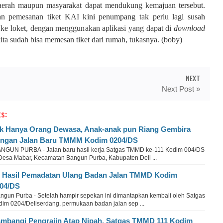
aerah maupun masyarakat dapat mendukung kemajuan tersebut.
an pemesanan tiket KAI kini penumpang tak perlu lagi susah
 ke loket, dengan menggunakan aplikasi yang dapat di
download
ita sudah bisa memesan tiket dari rumah, tukasnya. (boby)
NEXT
Next Post »
s:
k Hanya Orang Dewasa, Anak-anak pun Riang Gembira
ngan Jalan Baru TMMM Kodim 0204/DS
NGUN PURBA - Jalan baru hasil kerja Satgas TMMD ke-111 Kodim 004/DS
 Desa Mabar, Kecamatan Bangun Purba, Kabupaten Deli ...
i Hasil Pemadatan Ulang Badan Jalan TMMD Kodim
04/DS
ngun Purba - Setelah hampir sepekan ini dimantapkan kembali oleh Satgas
dim 0204/Deliserdang, permukaan badan jalan sep ...
mbangi Pengrajin Atap Nipah, Satgas TMMD 111 Kodim