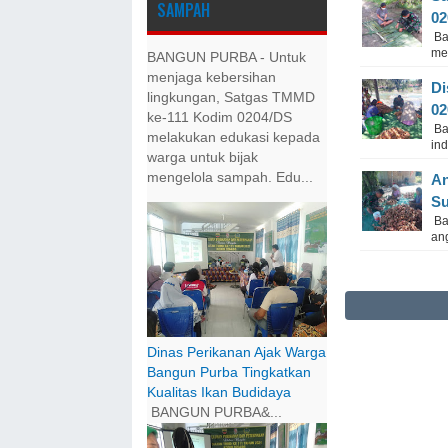
SAMPAH
02
Ba
mem
BANGUN PURBA - Untuk
menjaga kebersihan
Di
lingkungan, Satgas TMMD
02
ke-111 Kodim 0204/DS
Ba
melakukan edukasi kepada
in
warga untuk bijak
mengelola sampah. Edu...
An
Su
Ba
an
Dinas Perikanan Ajak Warga
Bangun Purba Tingkatkan
Kualitas Ikan Budidaya
BANGUN PURBA&...