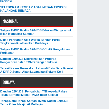
Provinsi
SELEBGRAM KEMBAR ASAL MEDAN EKSIS DI
KALANGAN REMAJA
NASIONAL
Satgas TMMD Kodim 0204/DS Edukasi Warga untuk
Bijak Mengelola Sampah
Dinas Perikanan Ajak Warga Bangun Purba
Tingkatkan Kualitas Ikan Budidaya
Satgas TMMD Kodim 0204/DS GELAR Penyuluhan
Perikanan
Dandim 0204/DS Koordinasikan Progres
Pengecoran Jalan TMMD Dengan Teknisi
Terkait Kasus Perusakan Lahan di Batu Bara Komisi
A DPRD Sumut Akan Layangkan Rekom Ke II
BUDAYA
Dandim 0204/DS: Pengabdian TNI kepada Rakyat
Tidak Berhenti Meski ​TMMD Telah Selesai
Tahap Demi Tahap, Satgas TMMD Kodim 0204/DS
Terus Poles Masjid Al Muttaqin