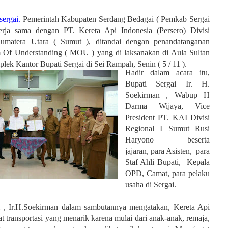
sergai.
Pemerintah Kabupaten Serdang Bedagai ( Pemkab Sergai
erja sama dengan PT. Kereta Api Indonesia (Persero) Divisi
Sumatera Utara ( Sumut ), ditandai dengan penandatanganan
f Understanding ( MOU ) yang di laksanakan di Aula Sultan
ek Kantor Bupati Sergai di Sei Rampah, Senin ( 5 / 11 ).
Hadir dalam acara itu,
Bupati Sergai Ir. H.
Soekirman ,
Wabup H
Darma Wijaya,
Vice
President PT. KAI Divisi
Regional I Sumut Rusi
Haryono beserta
jajaran,
para Asisten, para
Staf Ahli Bupati, Kepala
OPD, Camat,
para pelaku
usaha di Sergai.
i , Ir.H.Soekirman dalam sambutannya mengatakan,
Kereta Api
t transportasi yang menarik karena mulai dari anak-anak, remaja,