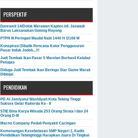
PERSPEKTIF
Danramil 14/Dolok Merawan Kapten inf. Jaswadi
Barus Laksanakan Gotong Royong
PTPN III Peringati Maulid Nabi 1440 H /2108 M
Konspirasi Dibalik Rencana Kotor Penggusuran
Pasar Induk Jodoh...!!!
Judi Tembak Ikan Pasar 5 Marelan Berhasil Kelabui
Petugas
Diduga Judi Tembak ikan Berlogo Star Game Marak
Dibinjai
PENDIDIKAN
PD Al Jamiyatul Washliyah Kota Tebing Tinggi
Sukses Gelar Rakerda Ke - II
STIE Bina Karya Wisuda 253 Orang Strata I dan 24
Orang D-III
Macno Company Peduli Penyakit Cacingan
Kemenangan Kesebelasan SMP Negeri 1, Kadis
Pendidikan Tebingtinggi Harapkan Juara Di Tingkat