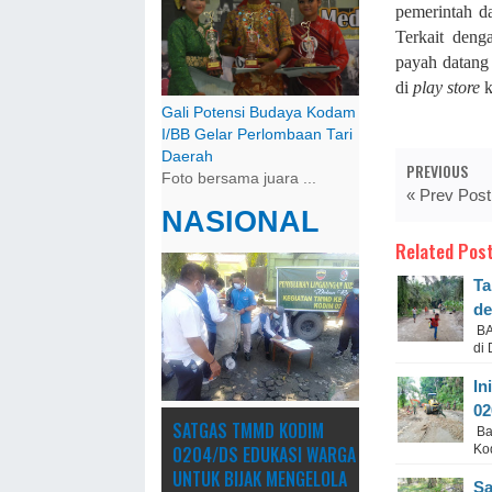
pemerintah d
Terkait deng
payah datang
di
play store
k
Gali Potensi Budaya Kodam
I/BB Gelar Perlombaan Tari
Daerah
PREVIOUS
Foto bersama juara ...
« Prev Post
NASIONAL
Related Post
Ta
de
BA
di
In
02
SATGAS TMMD KODIM
Ba
0204/DS EDUKASI WARGA
Ko
UNTUK BIJAK MENGELOLA
Sa