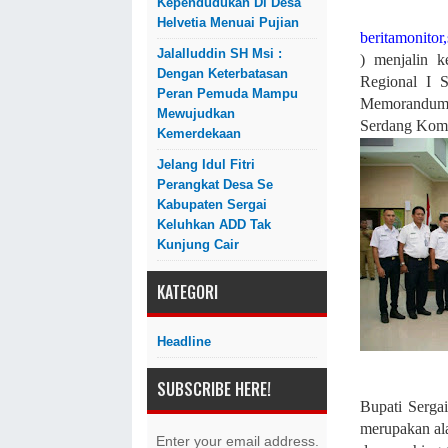
Kependudukan Di Desa
Helvetia Menuai Pujian
beritamonitor,
Jalalluddin SH Msi :
) menjalin k
Dengan Keterbatasan
Regional I 
Peran Pemuda Mampu
Memorandum O
Mewujudkan
Serdang Kompl
Kemerdekaan
Jelang Idul Fitri
Perangkat Desa Se
Kabupaten Sergai
Keluhkan ADD Tak
Kunjung Cair
KATEGORI
Headline
SUBSCRIBE HERE!
Bupati Serga
merupakan ala
Enter your email address.