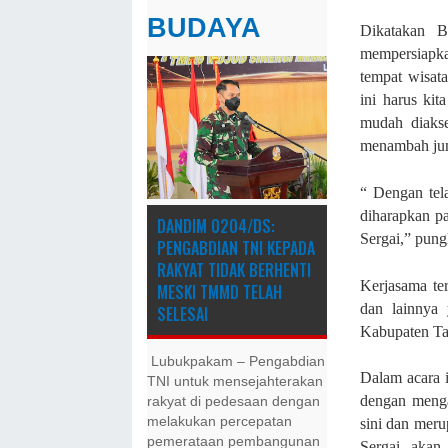
BUDAYA
Dikatakan B
mempersiapka
tempat wisat
ini harus ki
mudah diaks
menambah jum
“ Dengan tel
diharapkan pa
DANDIM 0204/DS:
Sergai,” pung
PENGABDIAN TNI KEPADA
RAKYAT TIDAK BERHENTI
Kerjasama ter
MESKI ​TMMD TELAH
dan lainnya 
SELESAI
Kabupaten Ta
Lubukpakam – Pengabdian
Dalam acara 
TNI untuk mensejahterakan
dengan menga
rakyat di pedesaan dengan
melakukan percepatan
sini dan meru
pemerataan pembangunan
Sergai akan