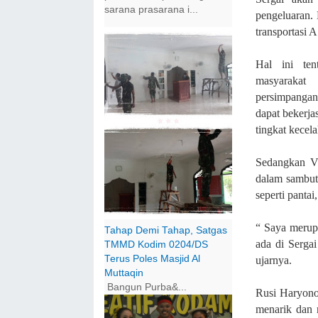
sarana prasarana i...
pengeluaran.
transportasi
Hal ini ten
masyarakat
persimpanga
dapat bekerj
tingkat kecel
Sedangkan V
dalam sambut
seperti pantai
“ Saya merupa
Tahap Demi Tahap, Satgas
ada di Sergai
TMMD Kodim 0204/DS
Terus Poles Masjid Al
ujarnya.
Muttaqin
Bangun Purba&...
Rusi Haryono
menarik dan 