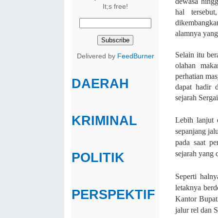
dewasa hingg
It;s free!
hal tersebu
dikembangkan
alamnya yang 
Selain itu be
Delivered by
FeedBurner
olahan maka
perhatian mas
DAERAH
dapat hadir 
sejarah Serga
KRIMINAL
Lebih lanjut
sepanjang jal
pada saat p
sejarah yang 
POLITIK
Seperti haln
letaknya ber
PERSPEKTIF
Kantor Bupat
jalur rel dan