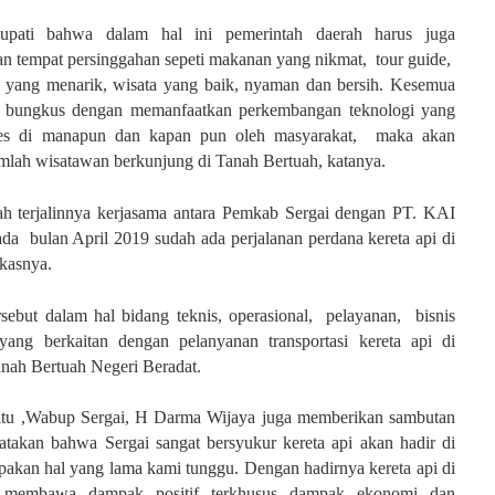
upati bahwa dalam hal ini pemerintah daerah harus juga
n tempat persinggahan sepeti makanan yang nikmat, tour guide,
a yang menarik, wisata yang baik, nyaman dan bersih. Kesemua
ta bungkus dengan memanfaatkan perkembangan teknologi yang
es di manapun dan kapan pun oleh masyarakat, maka akan
lah wisatawan berkunjung di Tanah Bertuah, katanya.
ah terjalinnya kerjasama antara Pemkab Sergai dengan PT. KAI
da bulan April 2019 sudah ada perjalanan perdana kereta api di
kasnya.
sebut dalam hal bidang teknis, operasional, pelayanan, bisnis
yang berkaitan dengan pelanyanan transportasi kereta api di
nah Bertuah Negeri Beradat.
itu ,Wabup Sergai,
H Darma Wijaya juga memberikan sambutan
takan bahwa Sergai sangat bersyukur kereta api akan hadir di
pakan hal yang lama kami tunggu. Dengan hadirnya kereta api di
 membawa dampak positif terkhusus dampak ekonomi dan