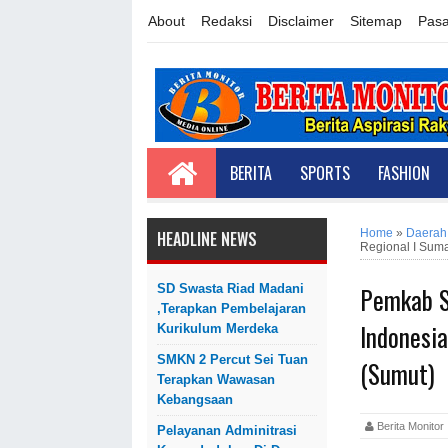
About
Redaksi
Disclaimer
Sitemap
Pasa
BERITA
SPORTS
FASHION
Home
»
Daerah
HEADLINE NEWS
Regional I Suma
Pemkab S
SD Swasta Riad Madani
,Terapkan Pembelajaran
Indonesia
Kurikulum Merdeka
SMKN 2 Percut Sei Tuan
(Sumut)
Terapkan Wawasan
Kebangsaan
Berita Monit
Pelayanan Adminitrasi