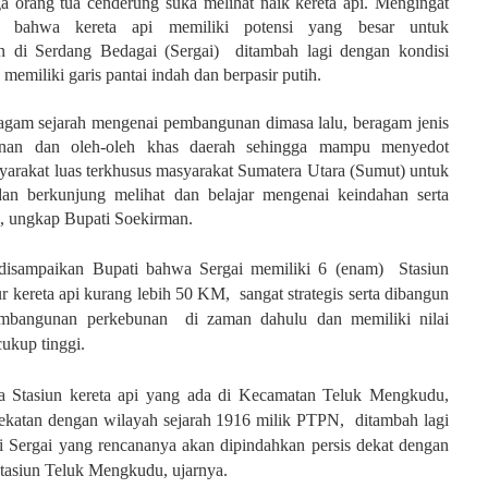
a orang tua cenderung suka melihat naik kereta api. Mengingat
t, bahwa kereta api memiliki potensi yang besar untuk
 di Serdang Bedagai (Sergai) ditambah lagi dengan kondisi
memiliki garis pantai indah dan berpasir putih.
ragam sejarah mengenai pembangunan dimasa lalu, beragam jenis
nan dan oleh-oleh khas daerah sehingga mampu menyedot
yarakat luas terkhusus masyarakat Sumatera Utara (Sumut) untuk
dan berkunjung melihat dan belajar mengenai keindahan serta
i, ungkap Bupati Soekirman.
 disampaikan Bupati bahwa Sergai memiliki 6 (enam) Stasiun
ur kereta api kurang lebih 50 KM, sangat strategis serta dibangun
embangunan perkebunan di zaman dahulu dan memiliki nilai
cukup tinggi.
ya Stasiun kereta api yang ada di Kecamatan Teluk Mengkudu,
dekatan dengan wilayah sejarah 1916 milik PTPN, ditambah lagi
i Sergai yang rencananya akan dipindahkan persis dekat dengan
 Stasiun Teluk Mengkudu, ujarnya.