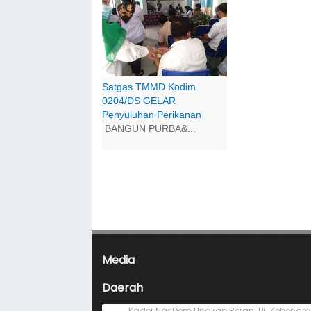
Satgas TMMD Kodim
0204/DS GELAR
Penyuluhan Perikanan
BANGUN PURBA&...
Media
Daerah
Kader NasDem Ungkap Berani Uji Kebenar