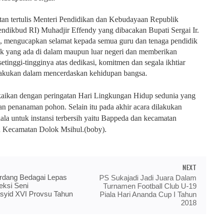
an tertulis Menteri Pendidikan dan Kebudayaan Republik
ndikbud RI) Muhadjir Effendy yang dibacakan Bupati Sergai Ir.
, m
engucapkan selamat kepada semua guru dan tenaga pendidik
ik yang ada di dalam maupun luar negeri dan memberikan
etinggi-tingginya atas dedikasi, komitmen dan segala ikhtiar
ilakukan dalam mencerdaskan kehidupan bangsa.
kaikan dengan peringatan Hari Lingkungan Hidup sedunia yang
an penanaman pohon. Selain itu pada akhir acara dilakukan
ala untuk instansi terbersih yaitu Bappeda dan kecamatan
tu Kecamatan Dolok Msihul.(boby).
NEXT
dang Bedagai Lepas
PS Sukajadi Jadi Juara Dalam
eksi Seni
Turnamen Football Club U-19
syid XVI Provsu Tahun
Piala Hari Ananda Cup I Tahun
2018