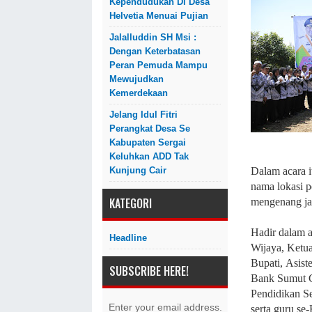
Kependudukan Di Desa
Helvetia Menuai Pujian
Jalalluddin SH Msi :
Dengan Keterbatasan
Peran Pemuda Mampu
Mewujudkan
Kemerdekaan
Jelang Idul Fitri
Perangkat Desa Se
Kabupaten Sergai
Keluhkan ADD Tak
Dalam acara i
Kunjung Cair
nama lokasi 
KATEGORI
mengenang jas
Hadir dalam a
Headline
Wijaya,
Ketu
Bupati,
Asist
SUBSCRIBE HERE!
Bank Sumut 
Pendidikan S
Enter your email address.
serta guru se