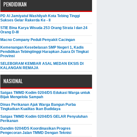
PENDIDIKAN
PD Al Jamiyatul Washliyah Kota Tebing Tinggi
Sukses Gelar Rakerda Ke - II
STIE Bina Karya Wisuda 253 Orang Strata I dan 24
Orang D-III
Macno Company Peduli Penyakit Cacingan
Kemenangan Kesebelasan SMP Negeri 1, Kadis
Pendidikan Tebingtinggi Harapkan Juara Di Tingkat
Provinsi
SELEBGRAM KEMBAR ASAL MEDAN EKSIS DI
KALANGAN REMAJA
NASIONAL
Satgas TMMD Kodim 0204/DS Edukasi Warga untuk
Bijak Mengelola Sampah
Dinas Perikanan Ajak Warga Bangun Purba
Tingkatkan Kualitas Ikan Budidaya
Satgas TMMD Kodim 0204/DS GELAR Penyuluhan
Perikanan
Dandim 0204/DS Koordinasikan Progres
Pengecoran Jalan TMMD Dengan Teknisi