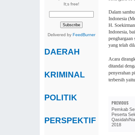
It;s free!
Dalam sambut
Indonesia (Me
H. Soekirman
Indonesia, ba
Delivered by
FeedBurner
penghargaan s
yang telah d
DAERAH
Acara dirang
ditandai deng
penyerahan pi
KRIMINAL
terbersih yai
POLITIK
PREVIOUS
Pemkab Ser
Peserta Sel
PERSPEKTIF
Qasidah/Na
2018