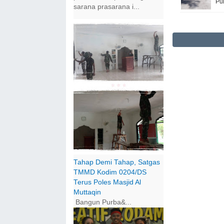
Pu
sarana prasarana i...
Tahap Demi Tahap, Satgas
TMMD Kodim 0204/DS
Terus Poles Masjid Al
Muttaqin
Bangun Purba&...