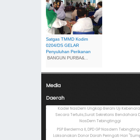
Satgas TMMD Kodim
0204/DS GELAR
Penyuluhan Perikanan
BANGUN PURBA&...
Media
Daerah
Kader NasDem Ungkap Berani Uji Kebenar
Secara Tertulis,Surat Sekretaris Bendahara 
NasDem Tebingtinggi
PSP Berderma II, DPD GP Nasdem Tebingting
Laksanakan Donor Darah Peringati Hari "Su