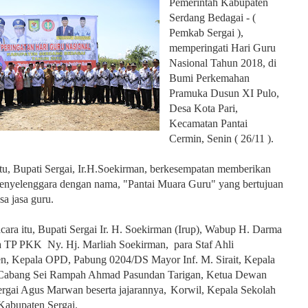
Pemerintah Kabupaten
Serdang Bedagai - (
Pemkab Sergai ),
memperingati Hari Guru
Nasional Tahun 2018, di
Bumi Perkemahan
Pramuka Dusun XI Pulo,
Desa Kota Pari,
Kecamatan Pantai
Cermin, Senin ( 26/11 ).
tu, Bupati Sergai, Ir.H.Soekirman, berkesempatan memberikan
penyelenggara dengan nama, "Pantai Muara Guru" yang bertujuan
a jasa guru.
cara itu, Bupati Sergai Ir. H. Soekirman (Irup),
Wabup H. Darma
a TP PKK Ny. Hj. Marliah Soekirman,
para Staf Ahli
en, Kepala OPD,
Pabung 0204/DS Mayor Inf. M. Sirait,
Kepala
Cabang Sei Rampah Ahmad Pasundan Tarigan,
Ketua Dewan
ergai Agus Marwan beserta jajarannya,
Korwil, Kepala Sekolah
-Kabupaten Sergai.