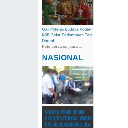
Gali Potensi Budaya Kodam
I/BB Gelar Perlombaan Tari
Daerah
Foto bersama juara ...
NASIONAL
SATGAS TMMD KODIM
0204/DS EDUKASI WARGA
UNTUK BIJAK MENGELOLA