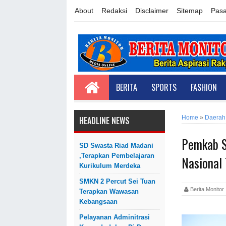
About
Redaksi
Disclaimer
Sitemap
Pasa
BERITA
SPORTS
FASHION
Home
»
Daerah
HEADLINE NEWS
Pemkab S
SD Swasta Riad Madani
,Terapkan Pembelajaran
Nasional
Kurikulum Merdeka
SMKN 2 Percut Sei Tuan
Berita Monit
Terapkan Wawasan
Kebangsaan
Pelayanan Adminitrasi