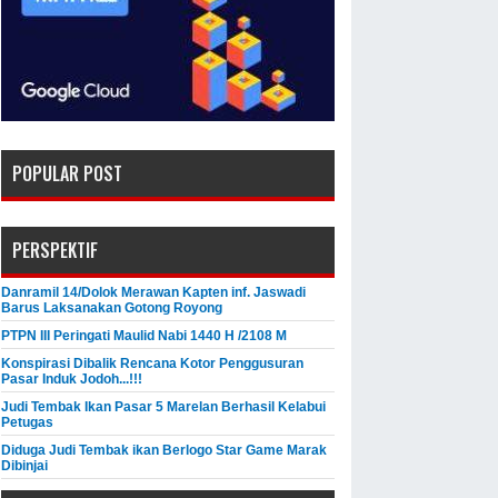
POPULAR POST
PERSPEKTIF
Danramil 14/Dolok Merawan Kapten inf. Jaswadi
Barus Laksanakan Gotong Royong
PTPN III Peringati Maulid Nabi 1440 H /2108 M
Konspirasi Dibalik Rencana Kotor Penggusuran
Pasar Induk Jodoh...!!!
Judi Tembak Ikan Pasar 5 Marelan Berhasil Kelabui
Petugas
Diduga Judi Tembak ikan Berlogo Star Game Marak
Dibinjai