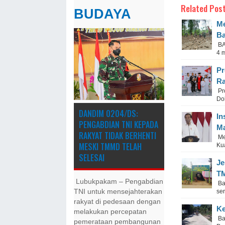
Related Post
BUDAYA
Me
Ba
BA
4 
Pr
Ra
Pr
Do
DANDIM 0204/DS:
In
PENGABDIAN TNI KEPADA
Ma
RAKYAT TIDAK BERHENTI
Me
MESKI ​TMMD TELAH
Ku
SELESAI
Je
T
Lubukpakam – Pengabdian
Ban
se
TNI untuk mensejahterakan
rakyat di pedesaan dengan
Ke
melakukan percepatan
Ba
pemerataan pembangunan