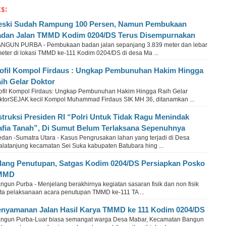
s:
ski Sudah Rampung 100 Persen, Namun Pembukaan
dan Jalan TMMD Kodim 0204/DS Terus Disempurnakan
NGUN PURBA - Pembukaan badan jalan sepanjang 3.839 meter dan lebar
meter di lokasi TMMD ke-111 Kodim 0204/DS di desa Ma ...
ofil Kompol Firdaus : Ungkap Pembunuhan Hakim Hingga
ih Gelar Doktor
ofil Kompol Firdaus: Ungkap Pembunuhan Hakim Hingga Raih Gelar
ktorSEJAK kecil Kompol Muhammad Firdaus SIK MH 36, ditanamkan ...
struksi Presiden RI “Polri Untuk Tidak Ragu Menindak
fia Tanah”, Di Sumut Belum Terlaksana Sepenuhnya
dan -Sumatra Utara - Kasus Pengrusakan lahan yang terjadi di Desa
alatanjung kecamatan Sei Suka kabupaten Batubara hing ...
lang Penutupan, Satgas Kodim 0204/DS Persiapkan Posko
MMD
gun Purba - Menjelang berakhirnya kegiatan sasaran fisik dan non fisik
rta pelaksanaan acara penutupan TMMD ke-111 TA ...
nyamanan Jalan Hasil Karya TMMD ke 111 Kodim 0204/DS
ngun Purba-Luar biasa semangat warga Desa Mabar, Kecamatan Bangun