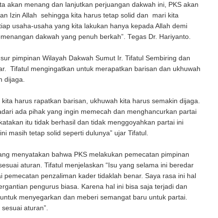
kita akan menang dan lanjutkan perjuangan dakwah ini, PKS akan
 Izin Allah sehingga kita harus tetap solid dan mari kita
iap usaha-usaha yang kita lakukan hanya kepada Allah demi
kemenangan dakwah yang penuh berkah”. Tegas Dr. Hariyanto.
nsur pimpinan Wilayah Dakwah Sumut Ir. Tifatul Sembiring dan
ar. Tifatul mengingatkan untuk merapatkan barisan dan ukhuwah
 dijaga.
ni kita harus rapatkan barisan, ukhuwah kita harus semakin dijaga.
sadari ada pihak yang ingin memecah dan menghancurkan partai
katakan itu tidak berhasil dan tidak menggoyahkan partai ini
ini masih tetap solid seperti dulunya” ujar Tifatul.
yang menyatakan bahwa PKS melakukan pemecatan pimpinan
 sesuai aturan. Tifatul menjelaskan “Isu yang selama ini beredar
 pemecatan penzaliman kader tidaklah benar. Saya rasa ini hal
ergantian pengurus biasa. Karena hal ini bisa saja terjadi dan
ir untuk menyegarkan dan meberi semangat baru untuk partai.
sesuai aturan”.