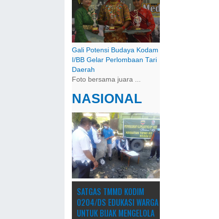
Gali Potensi Budaya Kodam
I/BB Gelar Perlombaan Tari
Daerah
Foto bersama juara ...
NASIONAL
SATGAS TMMD KODIM
0204/DS EDUKASI WARGA
UNTUK BIJAK MENGELOLA