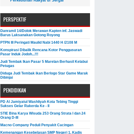
Perkebunan Rakyat di Sergai
PERSPEKTIF
Danramil 14/Dolok Merawan Kapten inf. Jaswadi
Barus Laksanakan Gotong Royong
PTPN III Peringati Maulid Nabi 1440 H /2108 M
Konspirasi Dibalik Rencana Kotor Penggusuran
Pasar Induk Jodoh...!!!
Judi Tembak Ikan Pasar 5 Marelan Berhasil Kelabui
Petugas
Diduga Judi Tembak ikan Berlogo Star Game Marak
Dibinjai
PENDIDIKAN
PD Al Jamiyatul Washliyah Kota Tebing Tinggi
Sukses Gelar Rakerda Ke - II
STIE Bina Karya Wisuda 253 Orang Strata I dan 24
Orang D-III
Macno Company Peduli Penyakit Cacingan
Kemenangan Kesebelasan SMP Negeri 1, Kadis