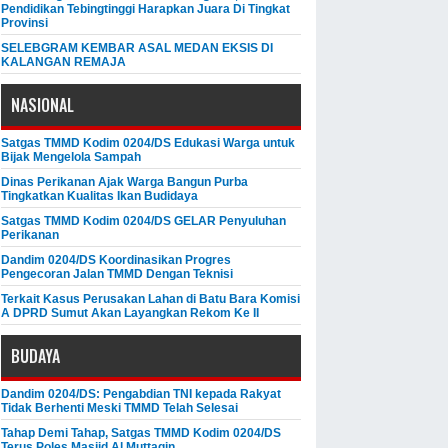
Pendidikan Tebingtinggi Harapkan Juara Di Tingkat
Provinsi
SELEBGRAM KEMBAR ASAL MEDAN EKSIS DI
KALANGAN REMAJA
NASIONAL
Satgas TMMD Kodim 0204/DS Edukasi Warga untuk
Bijak Mengelola Sampah
Dinas Perikanan Ajak Warga Bangun Purba
Tingkatkan Kualitas Ikan Budidaya
Satgas TMMD Kodim 0204/DS GELAR Penyuluhan
Perikanan
Dandim 0204/DS Koordinasikan Progres
Pengecoran Jalan TMMD Dengan Teknisi
Terkait Kasus Perusakan Lahan di Batu Bara Komisi
A DPRD Sumut Akan Layangkan Rekom Ke II
BUDAYA
Dandim 0204/DS: Pengabdian TNI kepada Rakyat
Tidak Berhenti Meski ​TMMD Telah Selesai
Tahap Demi Tahap, Satgas TMMD Kodim 0204/DS
Terus Poles Masjid Al Muttaqin