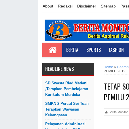
About
Redaksi
Disclaimer
Sitemap
Pasa
BERITA
SPORTS
FASHION
Home
»
Daerah
HEADLINE NEWS
PEMILU 2019
TETAP S
SD Swasta Riad Madani
,Terapkan Pembelajaran
PEMILU 
Kurikulum Merdeka
SMKN 2 Percut Sei Tuan
Terapkan Wawasan
Berita Monit
Kebangsaan
Pelayanan Adminitrasi