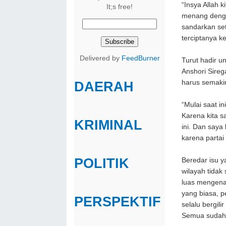
“Insya Allah 
It;s free!
menang dengan
sandarkan set
terciptanya 
Delivered by
FeedBurner
Turut hadir u
Anshori Sireg
harus semakin
DAERAH
“Mulai saat i
Karena kita 
KRIMINAL
ini. Dan saya 
karena partai 
POLITIK
Beredar isu 
wilayah tidak
luas mengenai
yang biasa, p
PERSPEKTIF
selalu bergil
Semua sudah 