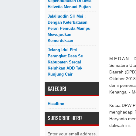
Kependudukan Di Desa
Helvetia Menuai Pujian
Jalalluddin SH Msi :
Dengan Keterbatasan
Peran Pemuda Mampu
Mewujudkan
Kemerdekaan
Jelang Idul Fitri
Perangkat Desa Se
M E D A N – 
Kabupaten Sergai
Sumatera Uta
Keluhkan ADD Tak
Daerah (DPD)
Kunjung Cair
Oktober 2018.
demi pemenang
KATEGORI
Kenanga - Me
Headline
Ketua DPW PK
menghadapi P
SUBSCRIBE HERE!
Haryanto men
dakwah ini.
Enter your email address.