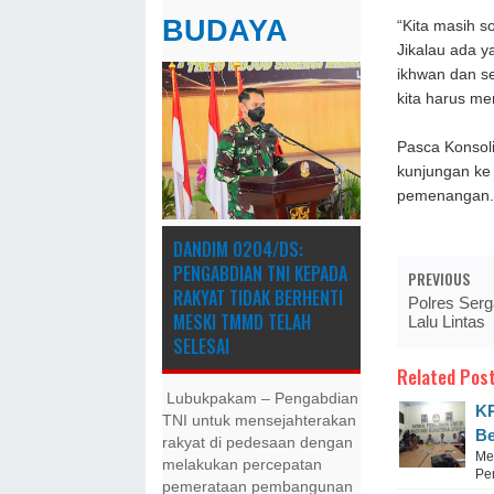
BUDAYA
“Kita masih s
Jikalau ada y
ikhwan dan se
kita harus men
Pasca Konsol
kunjungan ke
pemenangan.
DANDIM 0204/DS:
PENGABDIAN TNI KEPADA
PREVIOUS
RAKYAT TIDAK BERHENTI
Polres Serga
MESKI ​TMMD TELAH
Lalu Lintas
SELESAI
Related Post
Lubukpakam – Pengabdian
KP
TNI untuk mensejahterakan
Be
rakyat di pedesaan dengan
Me
melakukan percepatan
Pe
pemerataan pembangunan