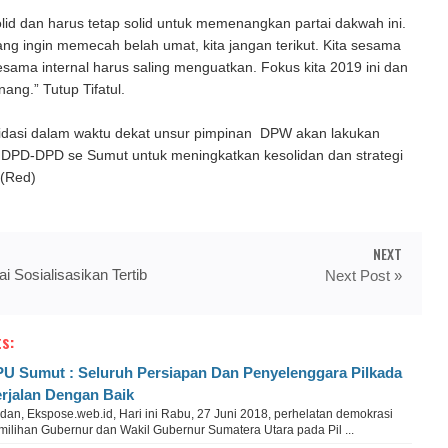
olid dan harus tetap solid untuk memenangkan partai dakwah ini.
ang ingin memecah belah umat, kita jangan terikut. Kita sesama
sama internal harus saling menguatkan. Fokus kita 2019 ini dan
ang.” Tutup Tifatul.
idasi dalam waktu dekat unsur pimpinan DPW akan lakukan
 DPD-DPD se Sumut untuk meningkatkan kesolidan dan strategi
(Red)
NEXT
i Sosialisasikan Tertib
Next Post »
s:
U Sumut : Seluruh Persiapan Dan Penyelenggara Pilkada
rjalan Dengan Baik
dan, Ekspose.web.id, Hari ini Rabu, 27 Juni 2018, perhelatan demokrasi
milihan Gubernur dan Wakil Gubernur Sumatera Utara pada Pil ...