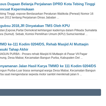
sus Dugaan Belanja Perjalanan DPRD Kota Tebing Tinggi
ncuat Kepermukaan
bing Tinggi, expose Berdasarkan Peraturan Walikota (Perwal) Nomor 16
un 2012 tentang Perjalanan Dinas Jabatan ...
lgubsu 2018,JR Dinyatakan TMS Oleh KPU
dan,Expose,Partai Demokrat kehilangan kadernya dalam Pilkada Sumateta
ara (Sumut). Sebab, Komisi Pemilihan Umum (KPU) Sumut kembal ...
MD ke-111 Kodim 0204/DS, Rehab Masjid Al Muttaqin
suki Tahap Akhir
NGUN PURBA - Proses rehab Masjid Al Muttaqin di Pasar VII Pagar
nung, Desa Mabar, Kecamatan Bangun Purba, Kabupaten Del ...
nyamanan Jalan Hasil Karya TMMD ke 111 Kodim 0204/DS
ngun Purba-Luar biasa semangat warga Desa Mabar, Kecamatan Bangun
rba saat mengendarai sepeda motor sambil menikmati jalan h ...