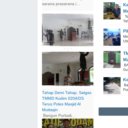
sarana prasarana i...
Ka
Me
Te
Tah
Pi
Me
Ut
TM
Ma
BA
Gu
Ke
Ba
Pu
Tahap Demi Tahap, Satgas
TMMD Kodim 0204/DS
Terus Poles Masjid Al
Muttaqin
Bangun Purba&...