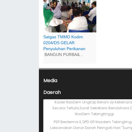
Satgas TMMD Kodim
0204/DS GELAR
Penyuluhan Perikanan
BANGUN PURBA&...
Media
Daerah
Kader NasDem Ungkap Berani Uji Kebenar
Secara Tertulis,Surat Sekretaris Bendahara 
NasDem Tebingtinggi
PSP Berderma II, DPD GP Nasdem Tebingting
Laksanakan Donor Darah Peringati Hari "Su