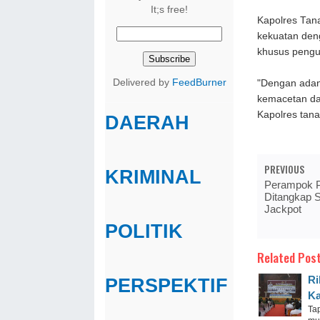
It;s free!
Kapolres Ta
kekuatan den
khusus pengu
Delivered by
FeedBurner
"Dengan adan
kemacetan da
Kapolres tana
DAERAH
PREVIOUS
KRIMINAL
Perampok P
Ditangkap 
Jackpot
POLITIK
Related Post
Ri
PERSPEKTIF
Ka
Ta