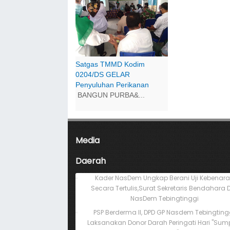
Satgas TMMD Kodim
0204/DS GELAR
Penyuluhan Perikanan
BANGUN PURBA&...
Media
Daerah
Kader NasDem Ungkap Berani Uji Kebenar
Secara Tertulis,Surat Sekretaris Bendahara 
NasDem Tebingtinggi
PSP Berderma II, DPD GP Nasdem Tebingting
Laksanakan Donor Darah Peringati Hari "Su