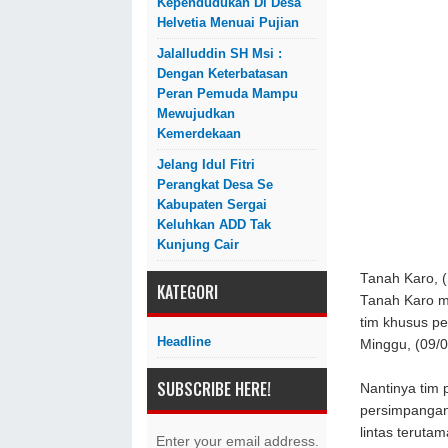
Kependudukan Di Desa
Helvetia Menuai Pujian
Jalalluddin SH Msi :
Dengan Keterbatasan
Peran Pemuda Mampu
Mewujudkan
Kemerdekaan
Jelang Idul Fitri
Perangkat Desa Se
Kabupaten Sergai
Keluhkan ADD Tak
Kunjung Cair
Tanah Karo, 
KATEGORI
Tanah Karo m
tim khusus pe
Headline
Minggu, (09/0
SUBSCRIBE HERE!
Nantinya tim p
persimpangan
lintas terutama
Enter your email address.