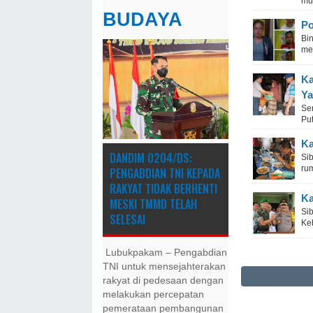
mu
BUDAYA
Po
Bin
mem
Ka
Ya
Se
Put
Ka
DANDIM 0204/DS:
Sib
ru
PENGABDIAN TNI KEPADA
RAKYAT TIDAK BERHENTI
Ka
MESKI ​TMMD TELAH
Si
SELESAI
Ke
Lubukpakam – Pengabdian
TNI untuk mensejahterakan
rakyat di pedesaan dengan
melakukan percepatan
pemerataan pembangunan