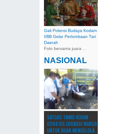
Gali Potensi Budaya Kodam
I/BB Gelar Perlombaan Tari
Daerah
Foto bersama juara ...
NASIONAL
SATGAS TMMD KODIM
0204/DS EDUKASI WARGA
UNTUK BIJAK MENGELOLA