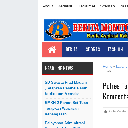
About
Redaksi
Disclaimer
Sitemap
Pasa
BERITA
SPORTS
FASHION
Home
»
kabar 
HEADLINE NEWS
lintas
Polres Ta
SD Swasta Riad Madani
,Terapkan Pembelajaran
Kemaceta
Kurikulum Merdeka
SMKN 2 Percut Sei Tuan
Terapkan Wawasan
Berita Monit
Kebangsaan
Pelayanan Adminitrasi