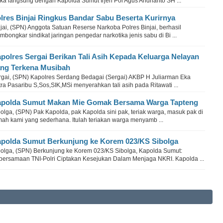
ka langsung dengan Kapolda Sumut Irjen Pol Agus Andrianto SH ...
lres Binjai Ringkus Bandar Sabu Beserta Kurirnya
jai, (SPN) Anggota Satuan Reserse Narkoba Polres Binjai, berhasil
bongkar sindikat jaringan pengedar narkotika jenis sabu di Bi ...
polres Sergai Berikan Tali Asih Kepada Keluarga Nelayan
ng Terkena Musibah
rgai, (SPN) Kapolres Serdang Bedagai (Sergai) AKBP H Juliarman Eka
ra Pasaribu S,Sos,SIK,MSi menyerahkan tali asih pada Ritawati ...
polda Sumut Makan Mie Gomak Bersama Warga Tapteng
olga, (SPN) Pak Kapolda, pak Kapolda sini pak, teriak warga, masuk pak di
mah kami yang sederhana. Itulah teriakan warga menyamb ...
polda Sumut Berkunjung ke Korem 023/KS Sibolga
bolga, (SPN) Berkunjung ke Korem 023/KS Sibolga, Kapolda Sumut:
bersamaan TNI-Polri Ciptakan Kesejukan Dalam Menjaga NKRI. Kapolda ...