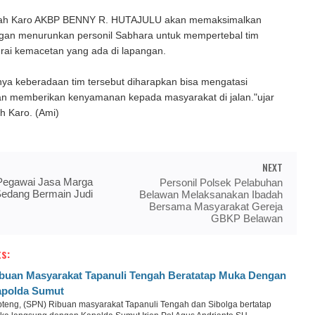
nah Karo AKBP BENNY R. HUTAJULU akan memaksimalkan
gan menurunkan personil Sabhara untuk mempertebal tim
rai kemacetan yang ada di lapangan.
ya keberadaan tim tersebut diharapkan bisa mengatasi
n memberikan kenyamanan kepada masyarakat di jalan."ujar
h Karo. (Ami)
NEXT
egawai Jasa Marga
Personil Polsek Pelabuhan
Sedang Bermain Judi
Belawan Melaksanakan Ibadah
Bersama Masyarakat Gereja
GBKP Belawan
s:
buan Masyarakat Tapanuli Tengah Beratatap Muka Dengan
polda Sumut
pteng, (SPN) Ribuan masyarakat Tapanuli Tengah dan Sibolga bertatap