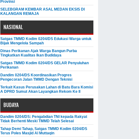
Provinsi
SELEBGRAM KEMBAR ASAL MEDAN EKSIS DI
KALANGAN REMAJA
NASIONAL
Satgas TMMD Kodim 0204/DS Edukasi Warga untuk
Bijak Mengelola Sampah
Dinas Perikanan Ajak Warga Bangun Purba
Tingkatkan Kualitas Ikan Budidaya
Satgas TMMD Kodim 0204/DS GELAR Penyuluhan
Perikanan
Dandim 0204/DS Koordinasikan Progres
Pengecoran Jalan TMMD Dengan Teknisi
Terkait Kasus Perusakan Lahan di Batu Bara Komisi
A DPRD Sumut Akan Layangkan Rekom Ke II
BUDAYA
Dandim 0204/DS: Pengabdian TNI kepada Rakyat
Tidak Berhenti Meski ​TMMD Telah Selesai
Tahap Demi Tahap, Satgas TMMD Kodim 0204/DS
Terus Poles Masjid Al Muttaqin