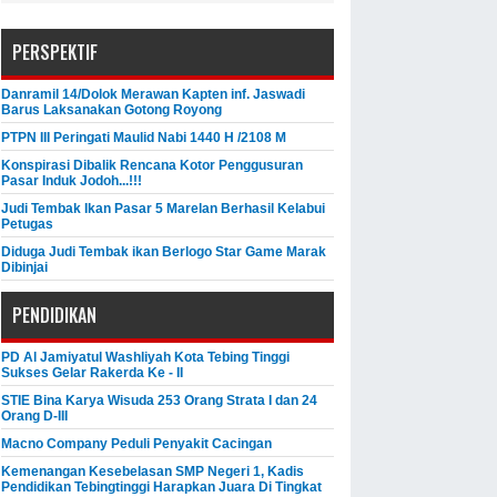
PERSPEKTIF
Danramil 14/Dolok Merawan Kapten inf. Jaswadi
Barus Laksanakan Gotong Royong
PTPN III Peringati Maulid Nabi 1440 H /2108 M
Konspirasi Dibalik Rencana Kotor Penggusuran
Pasar Induk Jodoh...!!!
Judi Tembak Ikan Pasar 5 Marelan Berhasil Kelabui
Petugas
Diduga Judi Tembak ikan Berlogo Star Game Marak
Dibinjai
PENDIDIKAN
PD Al Jamiyatul Washliyah Kota Tebing Tinggi
Sukses Gelar Rakerda Ke - II
STIE Bina Karya Wisuda 253 Orang Strata I dan 24
Orang D-III
Macno Company Peduli Penyakit Cacingan
Kemenangan Kesebelasan SMP Negeri 1, Kadis
Pendidikan Tebingtinggi Harapkan Juara Di Tingkat