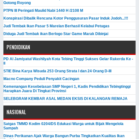
Gotong Royong
PTPN III Peringati Maulid Nabi 1440 H /2108 M
Konspirasi Dibalik Rencana Kotor Penggusuran Pasar Induk Jodoh...!!!
Judi Tembak Ikan Pasar 5 Marelan Berhasil Kelabui Petugas
Diduga Judi Tembak ikan Berlogo Star Game Marak Dibinjai
PENDIDIKAN
PD Al Jamiyatul Washliyah Kota Tebing Tinggi Sukses Gelar Rakerda Ke -
II
STIE Bina Karya Wisuda 253 Orang Strata I dan 24 Orang D-III
Macno Company Peduli Penyakit Cacingan
Kemenangan Kesebelasan SMP Negeri 1, Kadis Pendidikan Tebingtinggi
Harapkan Juara Di Tingkat Provinsi
SELEBGRAM KEMBAR ASAL MEDAN EKSIS DI KALANGAN REMAJA
NASIONAL
Satgas TMMD Kodim 0204/DS Edukasi Warga untuk Bijak Mengelola
Sampah
Dinas Perikanan Ajak Warga Bangun Purba Tingkatkan Kualitas Ikan