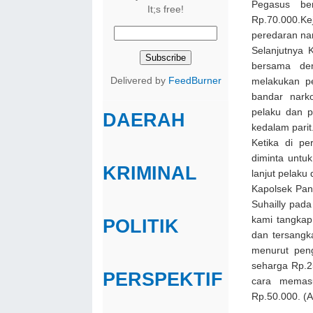
Pegasus be
It;s free!
Rp.70.000.Ke
peredaran nar
Selanjutnya K
bersama den
Delivered by
FeedBurner
melakukan pe
bandar nark
pelaku dan 
DAERAH
kedalam parit
Ketika di pe
diminta untu
KRIMINAL
lanjut pelaku
Kapolsek Pan
Suhailly pad
kami tangkap
POLITIK
dan tersangk
menurut peng
seharga Rp.25
PERSPEKTIF
cara memasu
Rp.50.000. (A