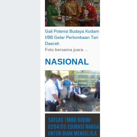
Gali Potensi Budaya Kodam
I/BB Gelar Perlombaan Tari
Daerah
Foto bersama juara ...
NASIONAL
SATGAS TMMD KODIM
0204/DS EDUKASI WARGA
UNTUK BIJAK MENGELOLA