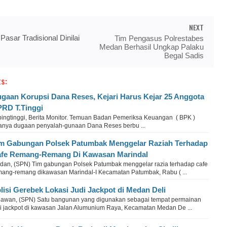
NEXT
 Pasar Tradisional Dinilai
Tim Pengasus Polrestabes
Medan Berhasil Ungkap Palaku
Begal Sadis
s:
gaan Korupsi Dana Reses, Kejari Harus Kejar 25 Anggota
RD T.Tinggi
bingtinggi, Berita Monitor. Temuan Badan Pemeriksa Keuangan ( BPK )
anya dugaan penyalah-gunaan Dana Reses berbu ...
m Gabungan Polsek Patumbak Menggelar Raziah Terhadap
fe Remang-Remang Di Kawasan Marindal
dan, (SPN) Tim gabungan Polsek Patumbak menggelar razia terhadap cafe
mang-remang dikawasan Marindal-I Kecamatan Patumbak, Rabu ( ...
lisi Gerebek Lokasi Judi Jackpot di Medan Deli
lawan, (SPN) Satu bangunan yang digunakan sebagai tempat permainan
di jackpot di kawasan Jalan Alumunium Raya, Kecamatan Medan De ...