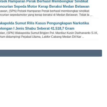
lsek Hamparan Perak Berhasil Membongkar Sindikat
ncurian Sepeda Motor Kerap Beraksi Medan Belawan
lawan, (SPN) Polsek Hamparan Perak berhasil membongkar sindikat
ncurian sepedamotor yang kerap beraksi di Medan Belawan. Tidak ta ...
kapolda Sumut Rilis Kasus Pengungkapan Narkotika
longan I Jenis Shabu Seberat 41.518,7 Gram
dan, (SPN) Wakapolda Sumut Brigjen Pol. Mardiaz Kusin Dwihananto S.I.K,
Hum didampingi Pejabat Utama, Labfor Cabang Medan Dit Nar ...