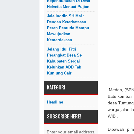
Kependudukan Di Desa
Helvetia Menuai Pujian
Jalalluddin SH Msi :
Dengan Keterbatasan
Peran Pemuda Mampu
Mewujudkan
Kemerdekaan
Jelang Idul Fitri
Perangkat Desa Se
Kabupaten Sergai
Keluhkan ADD Tak
Kunjung Cair
KATEGORI
Medan, (SPN
Batu kembali 
Headline
desa Tuntunga
warga jalan l
SUBSCRIBE HERE!
WIB .
Dibawah pim
Enter your email address.