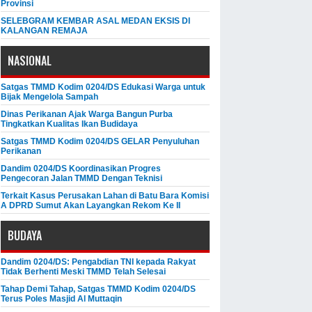
Provinsi
SELEBGRAM KEMBAR ASAL MEDAN EKSIS DI
KALANGAN REMAJA
NASIONAL
Satgas TMMD Kodim 0204/DS Edukasi Warga untuk
Bijak Mengelola Sampah
Dinas Perikanan Ajak Warga Bangun Purba
Tingkatkan Kualitas Ikan Budidaya
Satgas TMMD Kodim 0204/DS GELAR Penyuluhan
Perikanan
Dandim 0204/DS Koordinasikan Progres
Pengecoran Jalan TMMD Dengan Teknisi
Terkait Kasus Perusakan Lahan di Batu Bara Komisi
A DPRD Sumut Akan Layangkan Rekom Ke II
BUDAYA
Dandim 0204/DS: Pengabdian TNI kepada Rakyat
Tidak Berhenti Meski ​TMMD Telah Selesai
Tahap Demi Tahap, Satgas TMMD Kodim 0204/DS
Terus Poles Masjid Al Muttaqin