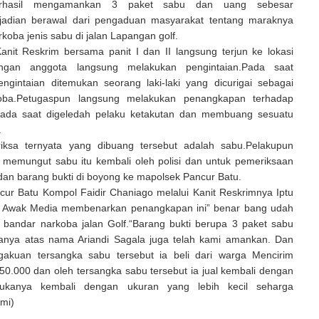
rhasil mengamankan 3 paket sabu dan uang sebesar
jadian berawal dari pengaduan masyarakat tentang maraknya
koba jenis sabu di jalan Lapangan golf.
anit Reskrim bersama panit I dan II langsung terjun ke lokasi
gan anggota langsung melakukan pengintaian.Pada saat
ngintaian ditemukan seorang laki-laki yang dicurigai sebagai
oba.Petugaspun langsung melakukan penangkapan terhadap
pada saat digeledah pelaku ketakutan dan membuang sesuatu
.
riksa ternyata yang dibuang tersebut adalah sabu.Pelakupun
k memungut sabu itu kembali oleh polisi dan untuk pemeriksaan
 dan barang bukti di boyong ke mapolsek Pancur Batu.
cur Batu Kompol Faidir Chaniago melalui Kanit Reskrimnya Iptu
a Awak Media membenarkan penangkapan ini” benar bang udah
 bandar narkoba jalan Golf.“Barang bukti berupa 3 paket sabu
anya atas nama Ariandi Sagala juga telah kami amankan. Dan
akuan tersangka sabu tersebut ia beli dari warga Mencirim
0.000 dan oleh tersangka sabu tersebut ia jual kembali dengan
kanya kembali dengan ukuran yang lebih kecil seharga
mi)