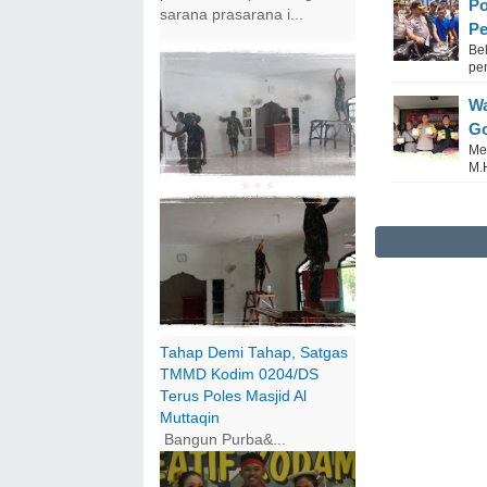
Po
sarana prasarana i...
Pe
Be
pe
Wa
Go
Me
M.
Tahap Demi Tahap, Satgas
TMMD Kodim 0204/DS
Terus Poles Masjid Al
Muttaqin
Bangun Purba&...