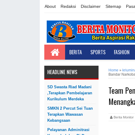
About
Redaksi
Disclaimer
Sitemap
Pasa
BERITA
SPORTS
FASHION
Home
»
kriumin
HEADLINE NEWS
Bandar Narkob
Team Pen
SD Swasta Riad Madani
,Terapkan Pembelajaran
Menangka
Kurikulum Merdeka
SMKN 2 Percut Sei Tuan
Terapkan Wawasan
Berita Monit
Kebangsaan
Pelayanan Adminitrasi