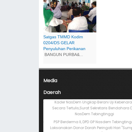
Satgas TMMD Kodim
0204/DS GELAR
Penyuluhan Perikanan
BANGUN PURBA&...
Media
Daerah
Kader NasDem Ungkap Berani Uji Kebenar
Secara Tertulis,Surat Sekretaris Bendahara 
NasDem Tebingtinggi
PSP Berderma II, DPD GP Nasdem Tebingting
Laksanakan Donor Darah Peringati Hari "Su