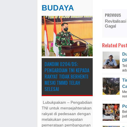
BUDAYA
PREVIOUS
Revitalisasi
Gagal
Related Post
Du
DP
DANDIM 0204/DS:
Te
PENGABDIAN TNI KEPADA
ad
RAKYAT TIDAK BERHENTI
Ti
MESKI ​TMMD TELAH
Ca
SELESAI
Me
re
Lubukpakam – Pengabdian
Po
TNI untuk mensejahterakan
Be
rakyat di pedesaan dengan
ju
melakukan percepatan
pemerataan pembangunan