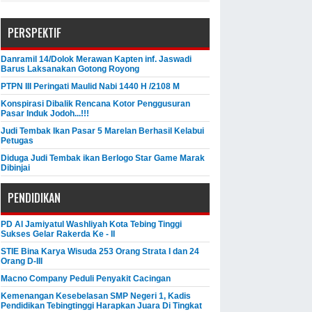
PERSPEKTIF
Danramil 14/Dolok Merawan Kapten inf. Jaswadi
Barus Laksanakan Gotong Royong
PTPN III Peringati Maulid Nabi 1440 H /2108 M
Konspirasi Dibalik Rencana Kotor Penggusuran
Pasar Induk Jodoh...!!!
Judi Tembak Ikan Pasar 5 Marelan Berhasil Kelabui
Petugas
Diduga Judi Tembak ikan Berlogo Star Game Marak
Dibinjai
PENDIDIKAN
PD Al Jamiyatul Washliyah Kota Tebing Tinggi
Sukses Gelar Rakerda Ke - II
STIE Bina Karya Wisuda 253 Orang Strata I dan 24
Orang D-III
Macno Company Peduli Penyakit Cacingan
Kemenangan Kesebelasan SMP Negeri 1, Kadis
Pendidikan Tebingtinggi Harapkan Juara Di Tingkat