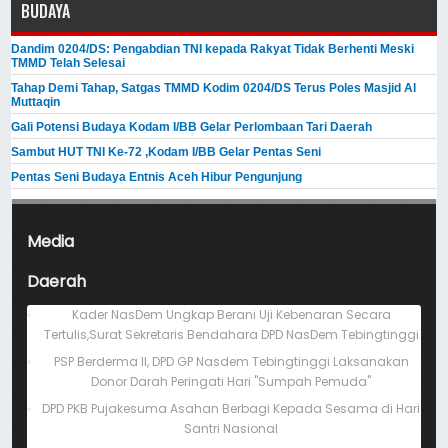
BUDAYA
Dandim 0204/DS: Pengabdian TNI kepada Rakyat Tidak Berhenti Meski ​
TMMD Telah Selesai
Tahap Demi Tahap, Satgas TMMD Kodim 0204/DS Terus Poles Masjid Al
Muttaqin
Gali Potensi Budaya Kodam I/BB Gelar Perlombaan Tari Daerah
Sambut HUT TNI Ke-72 ,Kodam I/BB Gelar Pentas Seni
Pentas Seni Budaya Entnis Aceh Hibur Pengunjung
Media
Daerah
Kader NasDem Ungkap Berani Uji Kebenaran Secara
Tertulis,Surat Sekretaris Bendahara DPD NasDem Tebingtinggi
PSP Berderma II, DPD GP Nasdem Tebingtinggi Laksanakan
Donor Darah Peringati Hari "Sumpah Pemuda"
DPD PKB Pujakesuma Asahan Berbagi Kepada Sesama di Hari
Santri Nasional