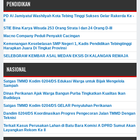
PENDIDIKAN
PD Al Jamiyatul Washliyah Kota Tebing Tinggi Sukses Gelar Rakerda Ke -
II
STIE Bina Karya Wisuda 253 Orang Strata I dan 24 Orang D-III
Macno Company Peduli Penyakit Cacingan
Kemenangan Kesebelasan SMP Negeri 1, Kadis Pendidikan Tebingtinggi
Harapkan Juara Di Tingkat Provinsi
SELEBGRAM KEMBAR ASAL MEDAN EKSIS DI KALANGAN REMAJA
NASIONAL
Satgas TMMD Kodim 0204/DS Edukasi Warga untuk Bijak Mengelola
Sampah
Dinas Perikanan Ajak Warga Bangun Purba Tingkatkan Kualitas Ikan
Budidaya
Satgas TMMD Kodim 0204/DS GELAR Penyuluhan Perikanan
Dandim 0204/DS Koordinasikan Progres Pengecoran Jalan TMMD Dengan
Teknisi
Terkait Kasus Perusakan Lahan di Batu Bara Komisi A DPRD Sumut Akan
Layangkan Rekom Ke II