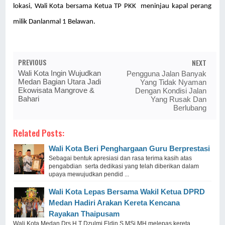
lokasi, Wali Kota bersama Ketua TP PKK meninjau kapal perang
milik Danlanmal 1 Belawan.
PREVIOUS
NEXT
Wali Kota Ingin Wujudkan
Pengguna Jalan Banyak
Medan Bagian Utara Jadi
Yang Tidak Nyaman
Ekowisata Mangrove &
Dengan Kondisi Jalan
Bahari
Yang Rusak Dan
Berlubang
Related Posts:
Wali Kota Beri Penghargaan Guru Berprestasi
Sebagai bentuk apresiasi dan rasa terima kasih atas
pengabdian serta dedikasi yang telah diberikan dalam
upaya mewujudkan pendid ...
Wali Kota Lepas Bersama Wakil Ketua DPRD
Medan Hadiri Arakan Kereta Kencana
Rayakan Thaipusam
Wali Kota Medan Drs H T Dzulmi Eldin S MSi MH melepas kereta