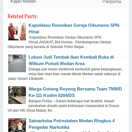
Kajari Medan
Paripurna
Related Posts:
Kapoldasu Resmikan Gereja Oikumene SPN
Hinai
Kapoldasu Resmikan Gereja Oikumene SPN
HinaiLANGKAT, Bid Humas - Pembangunan Gereja
Oikumene yang berada di Sekolah Polisi Negar ...
Lokasi Judi Tembak Ikan Kembali Buka di
Wilkum Polsek Medan Area
Diduga judi mesin elektronik berkedok game ketangkasan,
meja ikan-ikan kian marak dikota Medan salah satunya di
Jalan Selam 1/Industri ...
Warga Gotong Royong Bersama Team TMMD
Ke-111 Kodim 0204/DS
Bangun Purba – Dalam beberapa hari terakhir, terjadi
perubahan drastis pada kebiasaan masyarakat di Dusun
VII dan VIII, Desa Mabar, Ke ...
Satnarkoba Polrestabes Medan Ringkus 4
Pengedar Narkotika