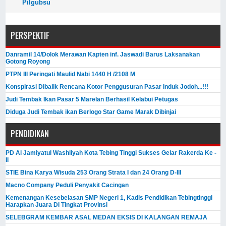
Pilgubsu
PERSPEKTIF
Danramil 14/Dolok Merawan Kapten inf. Jaswadi Barus Laksanakan
Gotong Royong
PTPN III Peringati Maulid Nabi 1440 H /2108 M
Konspirasi Dibalik Rencana Kotor Penggusuran Pasar Induk Jodoh...!!!
Judi Tembak Ikan Pasar 5 Marelan Berhasil Kelabui Petugas
Diduga Judi Tembak ikan Berlogo Star Game Marak Dibinjai
PENDIDIKAN
PD Al Jamiyatul Washliyah Kota Tebing Tinggi Sukses Gelar Rakerda Ke -
II
STIE Bina Karya Wisuda 253 Orang Strata I dan 24 Orang D-III
Macno Company Peduli Penyakit Cacingan
Kemenangan Kesebelasan SMP Negeri 1, Kadis Pendidikan Tebingtinggi
Harapkan Juara Di Tingkat Provinsi
SELEBGRAM KEMBAR ASAL MEDAN EKSIS DI KALANGAN REMAJA