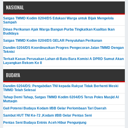
NASIONAL
Satgas TMMD Kodim 0204/DS Edukasi Warga untuk Bijak Mengelola
Sampah
Dinas Perikanan Ajak Warga Bangun Purba Tingkatkan Kualitas Ikan
Budidaya
Satgas TMMD Kodim 0204/DS GELAR Penyuluhan Perikanan
Dandim 0204/DS Koordinasikan Progres Pengecoran Jalan TMMD Dengan
Teknisi
Terkait Kasus Perusakan Lahan di Batu Bara Komisi A DPRD Sumut Akan
Layangkan Rekom Ke II
BUDAYA
Dandim 0204/DS: Pengabdian TNI kepada Rakyat Tidak Berhenti Meski ​
TMMD Telah Selesai
Tahap Demi Tahap, Satgas TMMD Kodim 0204/DS Terus Poles Masjid Al
Muttaqin
Gali Potensi Budaya Kodam I/BB Gelar Perlombaan Tari Daerah
Sambut HUT TNI Ke-72 ,Kodam I/BB Gelar Pentas Seni
Pentas Seni Budaya Entnis Aceh Hibur Pengunjung