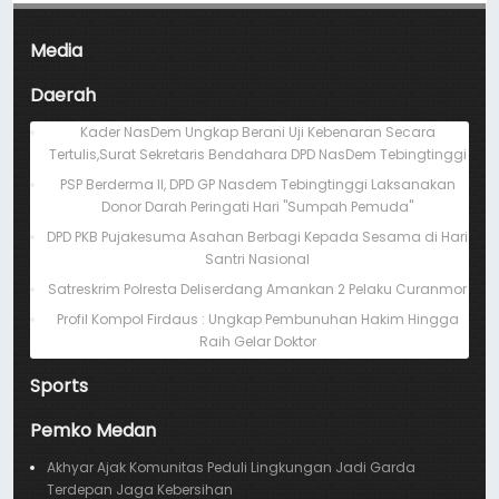
Media
Daerah
Kader NasDem Ungkap Berani Uji Kebenaran Secara
Tertulis,Surat Sekretaris Bendahara DPD NasDem Tebingtinggi
PSP Berderma II, DPD GP Nasdem Tebingtinggi Laksanakan
Donor Darah Peringati Hari "Sumpah Pemuda"
DPD PKB Pujakesuma Asahan Berbagi Kepada Sesama di Hari
Santri Nasional
Satreskrim Polresta Deliserdang Amankan 2 Pelaku Curanmor
Profil Kompol Firdaus : Ungkap Pembunuhan Hakim Hingga
Raih Gelar Doktor
Sports
Pemko Medan
Akhyar Ajak Komunitas Peduli Lingkungan Jadi Garda
Terdepan Jaga Kebersihan