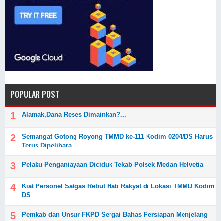
POPULAR POST
Alamak,Dana Reses Dimainkan?...
Semangat Gotong Royong TMMD ke-111 Kodim 0204/DS Harus
Terus Dipelihara
Pelaku Penganiayaan Diciduk Tekab Polsek Medan Helvetia
Kiat Personel Satgas Rebut Hati Rakyat di Lokasi TMMD Kodim
DS
Pemkab dan Unsur FKPD Sergai Bahas Persiapan Menjelang