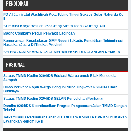
PENDIDIKAN
PD Al Jamiyatul Washliyah Kota Tebing Tinggi Sukses Gelar Rakerda Ke -
II
STIE Bina Karya Wisuda 253 Orang Strata I dan 24 Orang D-III
Macno Company Peduli Penyakit Cacingan
Kemenangan Kesebelasan SMP Negeri 1, Kadis Pendidikan Tebingtinggi
Harapkan Juara Di Tingkat Provinsi
SELEBGRAM KEMBAR ASAL MEDAN EKSIS DI KALANGAN REMAJA
NASIONAL
Satgas TMMD Kodim 0204/DS Edukasi Warga untuk Bijak Mengelola
Sampah
Dinas Perikanan Ajak Warga Bangun Purba Tingkatkan Kualitas Ikan
Budidaya
Satgas TMMD Kodim 0204/DS GELAR Penyuluhan Perikanan
Dandim 0204/DS Koordinasikan Progres Pengecoran Jalan TMMD Dengan
Teknisi
Terkait Kasus Perusakan Lahan di Batu Bara Komisi A DPRD Sumut Akan
Layangkan Rekom Ke II