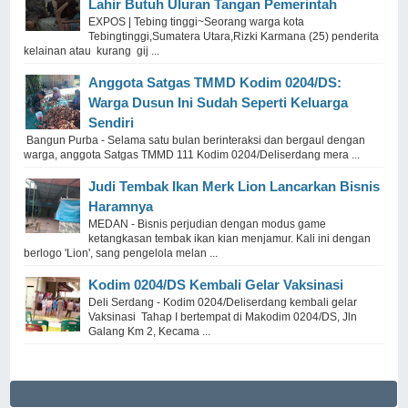
Lahir Butuh Uluran Tangan Pemerintah
EXPOS | Tebing tinggi~Seorang warga kota
Tebingtinggi,Sumatera Utara,Rizki Karmana (25) penderita
kelainan atau kurang gij ...
Anggota Satgas TMMD Kodim 0204/DS:
Warga Dusun Ini Sudah Seperti Keluarga
Sendiri
Bangun Purba - Selama satu bulan berinteraksi dan bergaul dengan
warga, anggota Satgas TMMD 111 Kodim 0204/Deliserdang mera ...
Judi Tembak Ikan Merk Lion Lancarkan Bisnis
Haramnya
MEDAN - Bisnis perjudian dengan modus game
ketangkasan tembak ikan kian menjamur. Kali ini dengan
berlogo 'Lion', sang pengelola melan ...
Kodim 0204/DS Kembali Gelar Vaksinasi
Deli Serdang - Kodim 0204/Deliserdang kembali gelar
Vaksinasi Tahap I bertempat di Makodim 0204/DS, Jln
Galang Km 2, Kecama ...