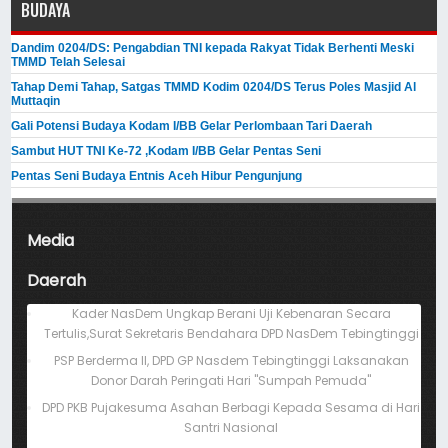
BUDAYA
Dandim 0204/DS: Pengabdian TNI kepada Rakyat Tidak Berhenti Meski ​
TMMD Telah Selesai
Tahap Demi Tahap, Satgas TMMD Kodim 0204/DS Terus Poles Masjid Al
Muttaqin
Gali Potensi Budaya Kodam I/BB Gelar Perlombaan Tari Daerah
Sambut HUT TNI Ke-72 ,Kodam I/BB Gelar Pentas Seni
Pentas Seni Budaya Entnis Aceh Hibur Pengunjung
Media
Daerah
Kader NasDem Ungkap Berani Uji Kebenaran Secara
Tertulis,Surat Sekretaris Bendahara DPD NasDem Tebingtinggi
PSP Berderma II, DPD GP Nasdem Tebingtinggi Laksanakan
Donor Darah Peringati Hari "Sumpah Pemuda"
DPD PKB Pujakesuma Asahan Berbagi Kepada Sesama di Hari
Santri Nasional