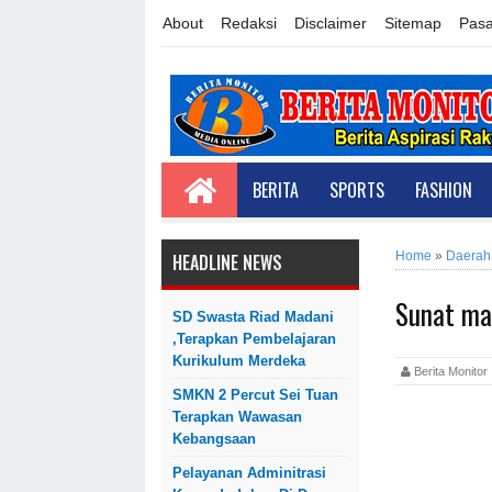
About
Redaksi
Disclaimer
Sitemap
Pasa
BERITA
SPORTS
FASHION
Home
»
Daerah
HEADLINE NEWS
Sunat mas
SD Swasta Riad Madani
,Terapkan Pembelajaran
Kurikulum Merdeka
Berita Monit
SMKN 2 Percut Sei Tuan
Terapkan Wawasan
Kebangsaan
Pelayanan Adminitrasi