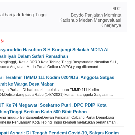
NEXT
 hari jadi Tebing Tinggi
Boydo Panjaitan Meminta
Kadishub Medan Mengevaluasi
Kinerjanya
s:
syaruddin Nasution S.H.Kunjungi Sekolah MDTA Al-
shliyah Dalam Safari Ramadhan
bingtinggi,- Ketua DPRD Kota Tebing Tinggi Basyaruddin Nasution S.H.,
rsama Angkatan Muda Partai Golkar (AMPG) yang dikomand ...
ri Terakhir TMMD 111 Kodim 0204/DS, Anggota Satgas
mit ke Warga Desa Mabar
ngun Purba - Di hari terakhir pelaksanaan TMMD 111 Kodim
04/Deliserdang pada Rabu (14/7/2021) kemarin, anggota Satgas m ...
T Ke 74 Megawati Soekarno Putri, DPC PDIP Kota
bingTinggi Berikan Kado 500 Bibit Pohon
bingTinggi,,- BeritamonitorDewan Pimpinan Cabang Partai Demokrasi
donesia Perjuangan Kota TebingTinggi kembali melakukan penanaman ...
pati Ashari: Di Tengah Pendemi Covid-19, Satgas Kodim