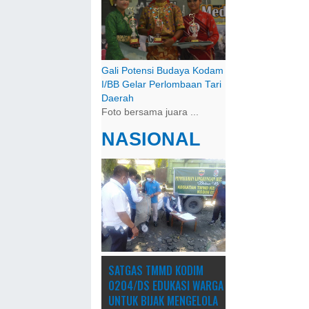
Gali Potensi Budaya Kodam
I/BB Gelar Perlombaan Tari
Daerah
Foto bersama juara ...
NASIONAL
SATGAS TMMD KODIM
0204/DS EDUKASI WARGA
UNTUK BIJAK MENGELOLA