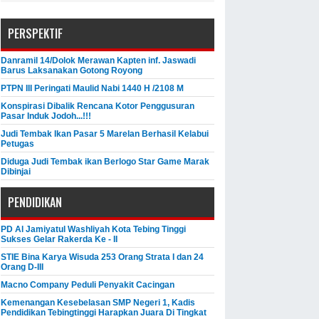
PERSPEKTIF
Danramil 14/Dolok Merawan Kapten inf. Jaswadi
Barus Laksanakan Gotong Royong
PTPN III Peringati Maulid Nabi 1440 H /2108 M
Konspirasi Dibalik Rencana Kotor Penggusuran
Pasar Induk Jodoh...!!!
Judi Tembak Ikan Pasar 5 Marelan Berhasil Kelabui
Petugas
Diduga Judi Tembak ikan Berlogo Star Game Marak
Dibinjai
PENDIDIKAN
PD Al Jamiyatul Washliyah Kota Tebing Tinggi
Sukses Gelar Rakerda Ke - II
STIE Bina Karya Wisuda 253 Orang Strata I dan 24
Orang D-III
Macno Company Peduli Penyakit Cacingan
Kemenangan Kesebelasan SMP Negeri 1, Kadis
Pendidikan Tebingtinggi Harapkan Juara Di Tingkat