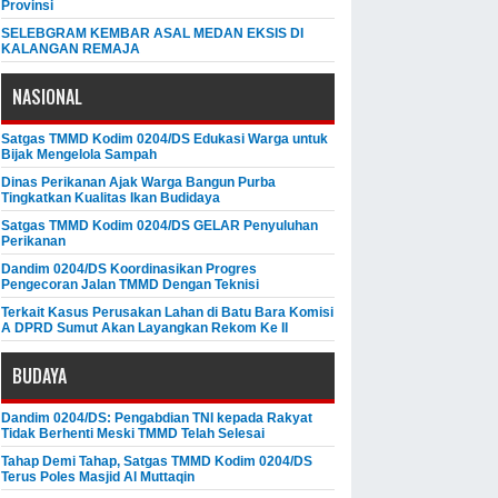
Provinsi
SELEBGRAM KEMBAR ASAL MEDAN EKSIS DI
KALANGAN REMAJA
NASIONAL
Satgas TMMD Kodim 0204/DS Edukasi Warga untuk
Bijak Mengelola Sampah
Dinas Perikanan Ajak Warga Bangun Purba
Tingkatkan Kualitas Ikan Budidaya
Satgas TMMD Kodim 0204/DS GELAR Penyuluhan
Perikanan
Dandim 0204/DS Koordinasikan Progres
Pengecoran Jalan TMMD Dengan Teknisi
Terkait Kasus Perusakan Lahan di Batu Bara Komisi
A DPRD Sumut Akan Layangkan Rekom Ke II
BUDAYA
Dandim 0204/DS: Pengabdian TNI kepada Rakyat
Tidak Berhenti Meski ​TMMD Telah Selesai
Tahap Demi Tahap, Satgas TMMD Kodim 0204/DS
Terus Poles Masjid Al Muttaqin