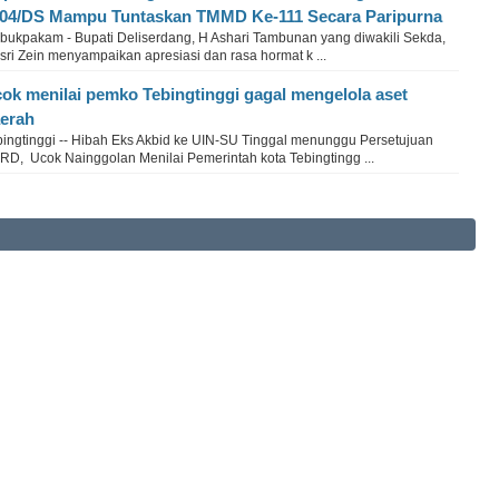
04/DS Mampu Tuntaskan TMMD Ke-111 Secara Paripurna
bukpakam - Bupati Deliserdang, H Ashari Tambunan yang diwakili Sekda,
ri Zein menyampaikan apresiasi dan rasa hormat k ...
ok menilai pemko Tebingtinggi gagal mengelola aset
erah
bingtinggi -- Hibah Eks Akbid ke UIN-SU Tinggal menunggu Persetujuan
RD, Ucok Nainggolan Menilai Pemerintah kota Tebingtingg ...