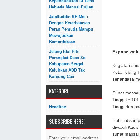
Kependudukan Di Desa
Helvetia Menuai Pujian
Jalalluddin SH Msi :
Dengan Keterbatasan
Peran Pemuda Mampu
Mewujudkan
Kemerdekaan
Jelang Idul Fitri
Expose.web.i
Perangkat Desa Se
Kabupaten Sergai
Kegiatan suna
Keluhkan ADD Tak
Kota Tebing 
Kunjung Cair
senantiasa m
KATEGORI
Sunat massal 
Tinggi ke 101
Tinggi dan pa
Headline
SUBSCRIBE HERE!
Hal ini disam
diwakili Kadi
sunat massal 
Enter your email address.