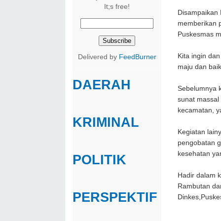
It;s free!
Disampaikan 
memberikan p
Puskesmas m
Kita ingin da
Delivered by
FeedBurner
maju dan bai
DAERAH
Sebelumnya k
sunat massal 
kecamatan, ya
KRIMINAL
Kegiatan lain
pengobatan g
kesehatan ya
POLITIK
Hadir dalam 
Rambutan dan
PERSPEKTIF
Dinkes,Pusk