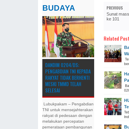
BUDAYA
PREVIOUS
Sunat massal
ke 101
Related Post
Ba
Wa
Te
DANDIM 0204/DS:
be
PENGABDIAN TNI KEPADA
Ha
RAKYAT TIDAK BERHENTI
Pa
MESKI ​TMMD TELAH
Ba
SELESAI
02
HU
Lubukpakam – Pengabdian
Te
TNI untuk mensejahterakan
Te
rakyat di pedesaan dengan
In
melakukan percepatan
Bu
pemerataan pembangunan