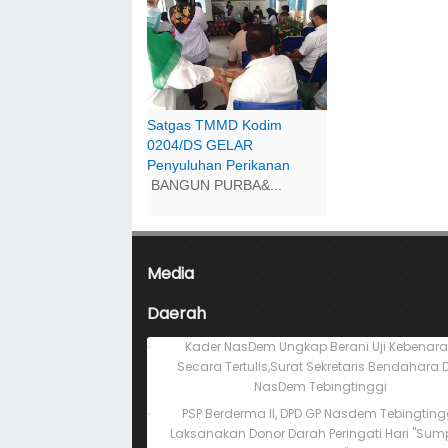
Satgas TMMD Kodim
0204/DS GELAR
Penyuluhan Perikanan
BANGUN PURBA&...
Media
Daerah
Kader NasDem Ungkap Berani Uji Kebenar
Secara Tertulis,Surat Sekretaris Bendahara 
NasDem Tebingtinggi
PSP Berderma II, DPD GP Nasdem Tebingting
Laksanakan Donor Darah Peringati Hari "Su