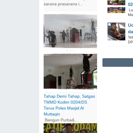
02
sarana prasarana i...
Lu
Mas
Uc
da
Te
DP
Tahap Demi Tahap, Satgas
TMMD Kodim 0204/DS
Terus Poles Masjid Al
Muttaqin
Bangun Purba&...