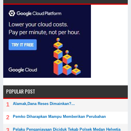
POPULAR POST
Alamak,Dana Reses Dimainkan?...
Pemko Diharapkan Mampu Memberikan Perubahan
Pelaku Penganiayaan Diciduk Tekab Polsek Medan Helvetia