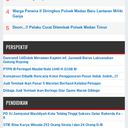
Warga Perwira II Diringkus Polsek Medan Baru Lantaran Miliki
Ganja
Doorr...!! Pelaku Curat Ditembak Polsek Medan Timur
PERSPEKTIF
Danramil 14/Dolok Merawan Kapten inf. Jaswadi Barus Laksanakan
Gotong Royong
PTPN III Peringati Maulid Nabi 1440 H /2108 M
Konspirasi Dibalik Rencana Kotor Penggusuran Pasar Induk Jodoh...!!!
Judi Tembak Ikan Pasar 5 Marelan Berhasil Kelabui Petugas
Diduga Judi Tembak ikan Berlogo Star Game Marak Dibinjai
PENDIDIKAN
PD Al Jamiyatul Washliyah Kota Tebing Tinggi Sukses Gelar Rakerda Ke -
II
STIE Bina Karya Wisuda 253 Orang Strata I dan 24 Orang D-III