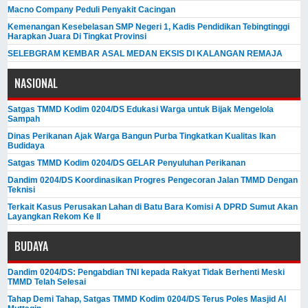
Macno Company Peduli Penyakit Cacingan
Kemenangan Kesebelasan SMP Negeri 1, Kadis Pendidikan Tebingtinggi
Harapkan Juara Di Tingkat Provinsi
SELEBGRAM KEMBAR ASAL MEDAN EKSIS DI KALANGAN REMAJA
NASIONAL
Satgas TMMD Kodim 0204/DS Edukasi Warga untuk Bijak Mengelola
Sampah
Dinas Perikanan Ajak Warga Bangun Purba Tingkatkan Kualitas Ikan
Budidaya
Satgas TMMD Kodim 0204/DS GELAR Penyuluhan Perikanan
Dandim 0204/DS Koordinasikan Progres Pengecoran Jalan TMMD Dengan
Teknisi
Terkait Kasus Perusakan Lahan di Batu Bara Komisi A DPRD Sumut Akan
Layangkan Rekom Ke II
BUDAYA
Dandim 0204/DS: Pengabdian TNI kepada Rakyat Tidak Berhenti Meski ​
TMMD Telah Selesai
Tahap Demi Tahap, Satgas TMMD Kodim 0204/DS Terus Poles Masjid Al