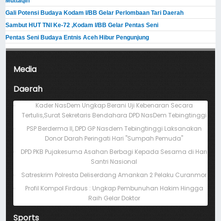
Muttaqin
Gali Potensi Budaya Kodam I/BB Gelar Perlombaan Tari Daerah
Sambut HUT TNI Ke-72 ,Kodam I/BB Gelar Pentas Seni
Pentas Seni Budaya Entnis Aceh Hibur Pengunjung
Media
Daerah
Kader NasDem Ungkap Berani Uji Kebenaran Secara
Tertulis,Surat Sekretaris Bendahara DPD NasDem Tebingtinggi
PSP Berderma II, DPD GP Nasdem Tebingtinggi Laksanakan
Donor Darah Peringati Hari "Sumpah Pemuda"
DPD PKB Pujakesuma Asahan Berbagi Kepada Sesama di Hari
Santri Nasional
Satreskrim Polresta Deliserdang Amankan 2 Pelaku Curanmor
Profil Kompol Firdaus : Ungkap Pembunuhan Hakim Hingga
Raih Gelar Doktor
Sports