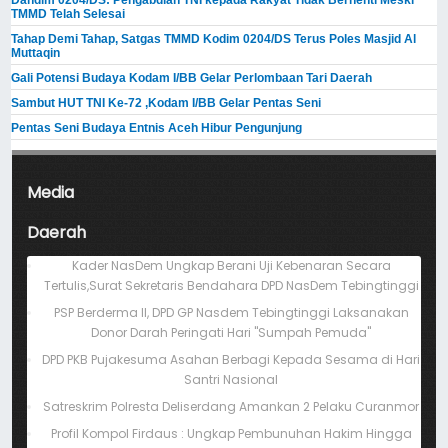
Dandim 0204/DS: Pengabdian TNI kepada Rakyat Tidak Berhenti Meski ​
TMMD Telah Selesai
Tahap Demi Tahap, Satgas TMMD Kodim 0204/DS Terus Poles Masjid Al
Muttaqin
Gali Potensi Budaya Kodam I/BB Gelar Perlombaan Tari Daerah
Sambut HUT TNI Ke-72 ,Kodam I/BB Gelar Pentas Seni
Pentas Seni Budaya Entnis Aceh Hibur Pengunjung
Media
Daerah
Kader NasDem Ungkap Berani Uji Kebenaran Secara
Tertulis,Surat Sekretaris Bendahara DPD NasDem Tebingtinggi
PSP Berderma II, DPD GP Nasdem Tebingtinggi Laksanakan
Donor Darah Peringati Hari "Sumpah Pemuda"
DPD PKB Pujakesuma Asahan Berbagi Kepada Sesama di Hari
Santri Nasional
Satreskrim Polresta Deliserdang Amankan 2 Pelaku Curanmor
Profil Kompol Firdaus : Ungkap Pembunuhan Hakim Hingga