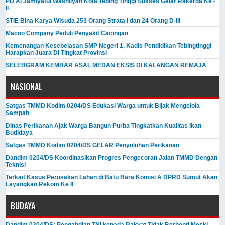
PD Al Jamiyatul Washliyah Kota Tebing Tinggi Sukses Gelar Rakerda Ke -
II
STIE Bina Karya Wisuda 253 Orang Strata I dan 24 Orang D-III
Macno Company Peduli Penyakit Cacingan
Kemenangan Kesebelasan SMP Negeri 1, Kadis Pendidikan Tebingtinggi
Harapkan Juara Di Tingkat Provinsi
SELEBGRAM KEMBAR ASAL MEDAN EKSIS DI KALANGAN REMAJA
NASIONAL
Satgas TMMD Kodim 0204/DS Edukasi Warga untuk Bijak Mengelola
Sampah
Dinas Perikanan Ajak Warga Bangun Purba Tingkatkan Kualitas Ikan
Budidaya
Satgas TMMD Kodim 0204/DS GELAR Penyuluhan Perikanan
Dandim 0204/DS Koordinasikan Progres Pengecoran Jalan TMMD Dengan
Teknisi
Terkait Kasus Perusakan Lahan di Batu Bara Komisi A DPRD Sumut Akan
Layangkan Rekom Ke II
BUDAYA