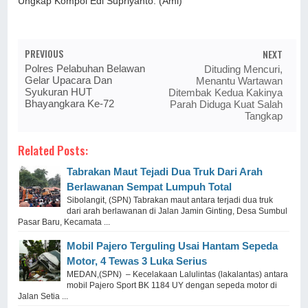
Ungkap Kompol Edi Supriyanto. (Ami)
PREVIOUS
NEXT
Polres Pelabuhan Belawan
Dituding Mencuri,
Gelar Upacara Dan
Menantu Wartawan
Syukuran HUT
Ditembak Kedua Kakinya
Bhayangkara Ke-72
Parah Diduga Kuat Salah
Tangkap
Related Posts:
Tabrakan Maut Tejadi Dua Truk Dari Arah
Berlawanan Sempat Lumpuh Total
Sibolangit, (SPN) Tabrakan maut antara terjadi dua truk
dari arah berlawanan di Jalan Jamin Ginting, Desa Sumbul
Pasar Baru, Kecamata ...
Mobil Pajero Terguling Usai Hantam Sepeda
Motor, 4 Tewas 3 Luka Serius
MEDAN,(SPN) – Kecelakaan Lalulintas (lakalantas) antara
mobil Pajero Sport BK 1184 UY dengan sepeda motor di
Jalan Setia ...