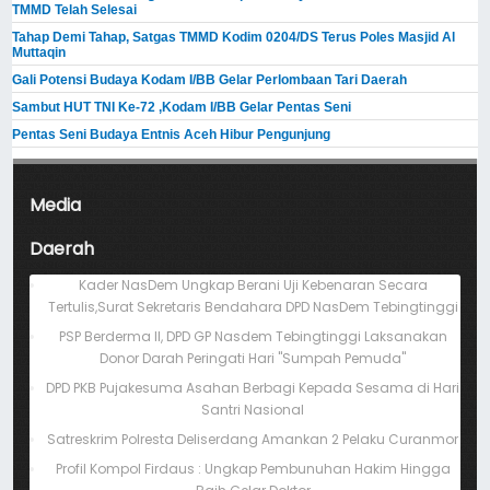
TMMD Telah Selesai
Tahap Demi Tahap, Satgas TMMD Kodim 0204/DS Terus Poles Masjid Al
Muttaqin
Gali Potensi Budaya Kodam I/BB Gelar Perlombaan Tari Daerah
Sambut HUT TNI Ke-72 ,Kodam I/BB Gelar Pentas Seni
Pentas Seni Budaya Entnis Aceh Hibur Pengunjung
Media
Daerah
Kader NasDem Ungkap Berani Uji Kebenaran Secara
Tertulis,Surat Sekretaris Bendahara DPD NasDem Tebingtinggi
PSP Berderma II, DPD GP Nasdem Tebingtinggi Laksanakan
Donor Darah Peringati Hari "Sumpah Pemuda"
DPD PKB Pujakesuma Asahan Berbagi Kepada Sesama di Hari
Santri Nasional
Satreskrim Polresta Deliserdang Amankan 2 Pelaku Curanmor
Profil Kompol Firdaus : Ungkap Pembunuhan Hakim Hingga