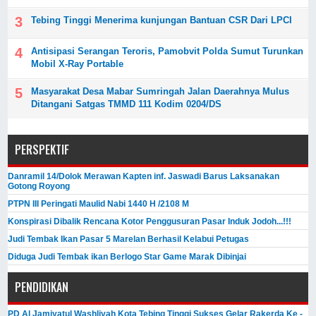
Tebing Tinggi Menerima kunjungan Bantuan CSR Dari LPCI
Antisipasi Serangan Teroris, Pamobvit Polda Sumut Turunkan
Mobil X-Ray Portable
Masyarakat Desa Mabar Sumringah Jalan Daerahnya Mulus
Ditangani Satgas TMMD 111 Kodim 0204/DS
PERSPEKTIF
Danramil 14/Dolok Merawan Kapten inf. Jaswadi Barus Laksanakan
Gotong Royong
PTPN III Peringati Maulid Nabi 1440 H /2108 M
Konspirasi Dibalik Rencana Kotor Penggusuran Pasar Induk Jodoh...!!!
Judi Tembak Ikan Pasar 5 Marelan Berhasil Kelabui Petugas
Diduga Judi Tembak ikan Berlogo Star Game Marak Dibinjai
PENDIDIKAN
PD Al Jamiyatul Washliyah Kota Tebing Tinggi Sukses Gelar Rakerda Ke -