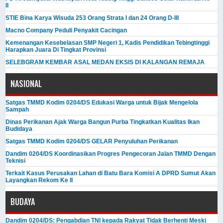
II
STIE Bina Karya Wisuda 253 Orang Strata I dan 24 Orang D-III
Macno Company Peduli Penyakit Cacingan
Kemenangan Kesebelasan SMP Negeri 1, Kadis Pendidikan Tebingtinggi
Harapkan Juara Di Tingkat Provinsi
SELEBGRAM KEMBAR ASAL MEDAN EKSIS DI KALANGAN REMAJA
NASIONAL
Satgas TMMD Kodim 0204/DS Edukasi Warga untuk Bijak Mengelola
Sampah
Dinas Perikanan Ajak Warga Bangun Purba Tingkatkan Kualitas Ikan
Budidaya
Satgas TMMD Kodim 0204/DS GELAR Penyuluhan Perikanan
Dandim 0204/DS Koordinasikan Progres Pengecoran Jalan TMMD Dengan
Teknisi
Terkait Kasus Perusakan Lahan di Batu Bara Komisi A DPRD Sumut Akan
Layangkan Rekom Ke II
BUDAYA
Dandim 0204/DS: Pengabdian TNI kepada Rakyat Tidak Berhenti Meski ​