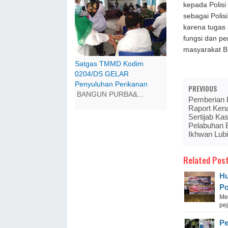
kepada Polisi
sebagai Polis
karena tugas 
fungsi dan p
masyarakat B
Satgas TMMD Kodim
0204/DS GELAR
Penyuluhan Perikanan
PREVIOUS
BANGUN PURBA&...
Pemberian 
Raport Ken
Sertijab Ka
Pelabuhan 
Ikhwan Lub
Related Post
Hu
Po
Me
pej
Pe