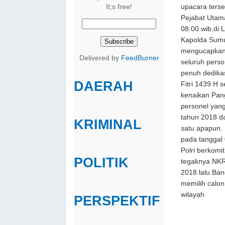
It;s free!
upacara ters
Pejabat Utama
08.00 wib.di
Kapolda Sumu
mengucapkan 
Delivered by
FeedBurner
seluruh perso
penuh dedikas
DAERAH
Fitri 1439 H 
kenaikan Pan
personel yang
tahun 2018 da
KRIMINAL
satu apapun.
pada tanggal 
Polri berkom
POLITIK
tegaknya NKRI
2018 lalu Ban
memilih calon
wilayah
PERSPEKTIF