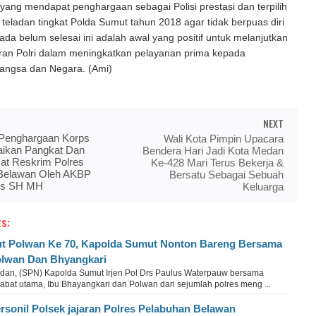
 yang mendapat penghargaan sebagai Polisi prestasi dan terpilih
i teladan tingkat Polda Sumut tahun 2018 agar tidak berpuas diri
ada belum selesai ini adalah awal yang positif untuk melanjutkan
eran Polri dalam meningkatkan pelayanan prima kepada
angsa dan Negara. (Ami)
NEXT
Penghargaan Korps
Wali Kota Pimpin Upacara
aikan Pangkat Dan
Bendera Hari Jadi Kota Medan
sat Reskrim Polres
Ke-428 Mari Terus Bekerja &
Belawan Oleh AKBP
Bersatu Sebagai Sebuah
is SH MH
Keluarga
s:
t Polwan Ke 70, Kapolda Sumut Nonton Bareng Bersama
lwan Dan Bhyangkari
dan, (SPN) Kapolda Sumut Irjen Pol Drs Paulus Waterpauw bersama
abat utama, Ibu Bhayangkari dan Polwan dari sejumlah polres meng ...
rsonil Polsek jajaran Polres Pelabuhan Belawan