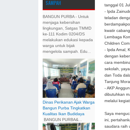
SAMPAH
tanggal 01 Ju
-
Ipda Zainudd
BANGUN PURBA - Untuk
teladan deng
menjaga kebersihan
berdampakposi
lingkungan, Satgas TMMD
kwatir caban
ke-111 Kodim 0204/DS
Lembaga Kons
melakukan edukasi kepada
Children Com
warga untuk bijak
-
Ipda Amal, 
mengelola sampah. Edu...
dengan keber
cara membina
sekolah, yay
dan Toda dal
Tanjung Mora
-
AKP Anggun 
dibutuhkan m
melalui kegiat
Dinas Perikanan Ajak Warga
Bangun Purba Tingkatkan
Saya menguca
Kualitas Ikan Budidaya
BANGUN PURBA&...
ini, pertahan
saudara raih