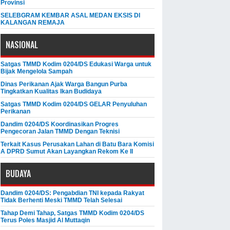
Provinsi
SELEBGRAM KEMBAR ASAL MEDAN EKSIS DI
KALANGAN REMAJA
NASIONAL
Satgas TMMD Kodim 0204/DS Edukasi Warga untuk
Bijak Mengelola Sampah
Dinas Perikanan Ajak Warga Bangun Purba
Tingkatkan Kualitas Ikan Budidaya
Satgas TMMD Kodim 0204/DS GELAR Penyuluhan
Perikanan
Dandim 0204/DS Koordinasikan Progres
Pengecoran Jalan TMMD Dengan Teknisi
Terkait Kasus Perusakan Lahan di Batu Bara Komisi
A DPRD Sumut Akan Layangkan Rekom Ke II
BUDAYA
Dandim 0204/DS: Pengabdian TNI kepada Rakyat
Tidak Berhenti Meski ​TMMD Telah Selesai
Tahap Demi Tahap, Satgas TMMD Kodim 0204/DS
Terus Poles Masjid Al Muttaqin