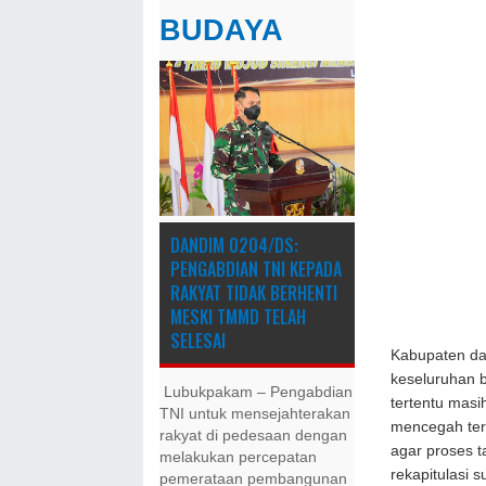
BUDAYA
DANDIM 0204/DS:
PENGABDIAN TNI KEPADA
RAKYAT TIDAK BERHENTI
MESKI ​TMMD TELAH
SELESAI
Kabupaten da
keseluruhan 
Lubukpakam – Pengabdian
tertentu mas
TNI untuk mensejahterakan
mencegah ter
rakyat di pedesaan dengan
agar proses t
melakukan percepatan
rekapitulasi 
pemerataan pembangunan