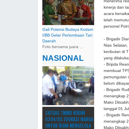
menerima rewa
kinerja dan t
acara kenaika
telah memutu
personel Polr
Gali Potensi Budaya Kodam
I/BB Gelar Perlombaan Tari
-
Brigadir Di
Daerah
Nias Selatan,
Foto bersama juara ...
keributan di
NASIONAL
yang dilakuk
-
Bripda Rean
membuat TPS 
pemungutan s
belum dibayar
-
Brigadir Ru
menangkap 2 
Mako Ditsabh
tanggal 01 Ju
SATGAS TMMD KODIM
-
Brigadir Re
0204/DS EDUKASI WARGA
menangkap 2 
UNTUK BIJAK MENGELOLA
Mako Ditsabh