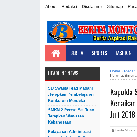
About
Redaksi
Disclaimer
Sitemap
Pasa
BERITA
SPORTS
FASHION
Home
»
Medan
HEADLINE NEWS
Perwira, Binta
Kapolda 
SD Swasta Riad Madani
,Terapkan Pembelajaran
Kenaikan
Kurikulum Merdeka
SMKN 2 Percut Sei Tuan
Juli 201
Terapkan Wawasan
Kebangsaan
Berita Monit
Pelayanan Adminitrasi