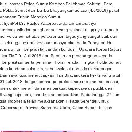
ebut Irwasda Polda Sumut Kombes Pol Ahmad Sahroni, Para
 Polda Sumut dan ibu-ibu Bhayangkari.Selasa (4/6/2018) pukul
 Lapangan Tribun Mapolda Sumut.
t IrjenPol Drs Paulus Waterpauw dalam amanatnya
terimakasih dan penghargaan yang setinggi-tingginya kepada
nel Polda Sumut atas pelaksanaan tugas yang sangat baik dan
i sehingga seluruh kegiatan masyarakat pada Perayaan Idul
secara umum berjalan lancar dan kondusif. Upacara Korps Raport
gkat TMT 01 Juli 2018 dan Pemberian penghargaan kepada
 berprestasi serta pemilihan Polisi Teladan Tingkat Polda Sumut
lam keadaan suka cita, sehat walafiat dan tidak kekurangan
 Dan saya juga mengucapkan Hari Bhayangkara ke-72 yang jatuh
01 Juli 2018 dengan semangat profesionalisme dan moderisasi,
itmen untuk meraih dan memperkuat kepercayaan publik demi
 yang sejahtera, mandiri dan berkeadilan. Pada tanggal 27 Juni
gsa Indonesia telah melaksanakan Pilkada Serentak untuk
 Gubernur di Provinsi Sumatera Utara, Calon Bupati di Tujuh