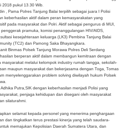
li 2018 pukul 13.30 Wib.
in , Pama Polres Tanjung Balai terpilih sebagai juara I Polisi
an keberhasilan aktif dalam peran kemasyarakatan yang
tif pada masyarakat dan Polri. Aktif sebagai pengurus di MUI,
g penggerak pramuka, komisi penanggulangan HIV/AIDS,
ultasi kesejahteraan keluarga (LK3) Pembina Tanjung Balai
munity (TC2) dan Pamong Saka Bhayangkara.
Kanit Binmas Polsek Tanjung Morawa Polres Deli Serdang
hasilan berperan aktif dalam membangun kemitraan dengan
 masyarakat melalui kelompok industry rumah tangga, sekolah-
asan maupun masyarakat dan bekerjasama dengan Toga, Tomas
am menyelenggarakan problem solving diwilayah hukum Polsek
wa.
Adhika Putra,SIK dengan keberhasilan menjadi Polisi yang
asyarakat, penjaga kehidupan dan disegani oleh masyarakat
an silaturahmi.
pkan selamat kepada personel yang menerima penghargaan
kan dan tingkatkan terus prestasi kinerja yang telah saudara-
 untuk memajukan Kepolisian Daerah Sumatera Utara, dan