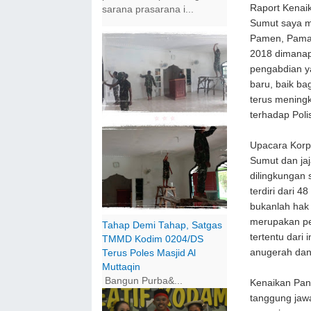
Raport Kenaik
sarana prasarana i...
Sumut saya m
Pamen, Pama 
2018 dimanap
pengabdian 
baru, baik ba
terus meningk
terhadap Poli
Upacara Korp
Sumut dan ja
dilingkungan 
terdiri dari 
bukanlah hak 
merupakan pe
Tahap Demi Tahap, Satgas
tertentu dari 
TMMD Kodim 0204/DS
anugerah dan 
Terus Poles Masjid Al
Muttaqin
Bangun Purba&...
Kenaikan Pang
tanggung jaw