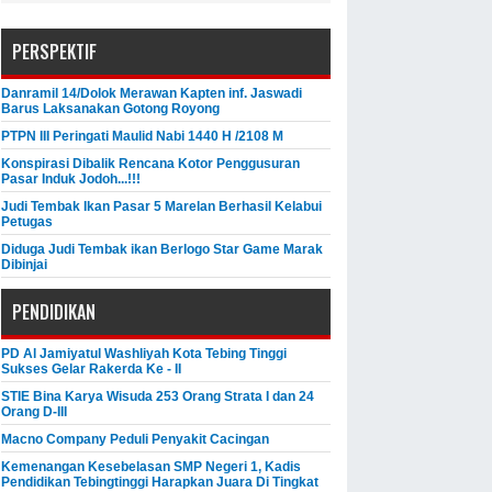
PERSPEKTIF
Danramil 14/Dolok Merawan Kapten inf. Jaswadi
Barus Laksanakan Gotong Royong
PTPN III Peringati Maulid Nabi 1440 H /2108 M
Konspirasi Dibalik Rencana Kotor Penggusuran
Pasar Induk Jodoh...!!!
Judi Tembak Ikan Pasar 5 Marelan Berhasil Kelabui
Petugas
Diduga Judi Tembak ikan Berlogo Star Game Marak
Dibinjai
PENDIDIKAN
PD Al Jamiyatul Washliyah Kota Tebing Tinggi
Sukses Gelar Rakerda Ke - II
STIE Bina Karya Wisuda 253 Orang Strata I dan 24
Orang D-III
Macno Company Peduli Penyakit Cacingan
Kemenangan Kesebelasan SMP Negeri 1, Kadis
Pendidikan Tebingtinggi Harapkan Juara Di Tingkat