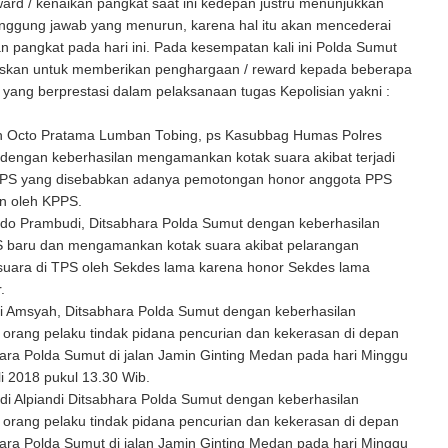
rd / kenaikan pangkat saat ini kedepan justru menunjukkan
anggung jawab yang menurun, karena hal itu akan mencederai
n pangkat pada hari ini. Pada kesempatan kali ini Polda Sumut
skan untuk memberikan penghargaan / reward kepada beberapa
i yang berprestasi dalam pelaksanaan tugas Kepolisian yakni :
an Octo Pratama Lumban Tobing, ps Kasubbag Humas Polres
 dengan keberhasilan mengamankan kotak suara akibat terjadi
 TPS yang disebabkan adanya pemotongan honor anggota PPS
an oleh KPPS.
do Prambudi, Ditsabhara Polda Sumut dengan keberhasilan
baru dan mengamankan kotak suara akibat pelarangan
uara di TPS oleh Sekdes lama karena honor Sekdes lama
.
di Amsyah, Ditsabhara Polda Sumut dengan keberhasilan
orang pelaku tindak pidana pencurian dan kekerasan di depan
ara Polda Sumut di jalan Jamin Ginting Medan pada hari Minggu
li 2018 pukul 13.30 Wib.
ndi Alpiandi Ditsabhara Polda Sumut dengan keberhasilan
orang pelaku tindak pidana pencurian dan kekerasan di depan
ara Polda Sumut di jalan Jamin Ginting Medan pada hari Minggu