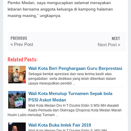
Pemko Medan, saya mengucapkan selamat merayakan
lebaran bersama anggota keluarga di kampong halaman
masing-masing,” ungkapnya.
PREVIOUS
NEXT
« Prev Post
Next Post »
Related Posts:
Wali Kota Beri Penghargaan Guru Berprestasi
Sebagai bentuk apresiasi dan rasa terima kasih atas
pengabdian serta dedikasi yang telah diberikan dalam
upaya mewujudkan pendid ...
Wali Kota Menutup Turnamen Sepak bola
PSSI Askot Medan
Wali Kota Medan Drs H T Dzulmi Eldin S MSi MH diwakili
Kadis Pemuda dan Olahraga (Dispora) Kota Medan Marah
Husin Lubis menutup Turnam ...
Wali Kota Buka Imlek Fair 2019
Wali Kota Medan Drs H T Dzulmi Eldin S MSi MH