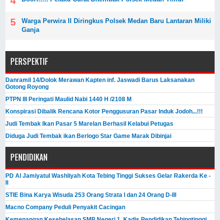
Warga Perwira II Diringkus Polsek Medan Baru Lantaran Miliki
Ganja
PERSPEKTIF
Danramil 14/Dolok Merawan Kapten inf. Jaswadi Barus Laksanakan
Gotong Royong
PTPN III Peringati Maulid Nabi 1440 H /2108 M
Konspirasi Dibalik Rencana Kotor Penggusuran Pasar Induk Jodoh...!!!
Judi Tembak Ikan Pasar 5 Marelan Berhasil Kelabui Petugas
Diduga Judi Tembak ikan Berlogo Star Game Marak Dibinjai
PENDIDIKAN
PD Al Jamiyatul Washliyah Kota Tebing Tinggi Sukses Gelar Rakerda Ke -
II
STIE Bina Karya Wisuda 253 Orang Strata I dan 24 Orang D-III
Macno Company Peduli Penyakit Cacingan
Kemenangan Kesebelasan SMP Negeri 1, Kadis Pendidikan Tebingtinggi