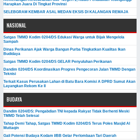
Harapkan Juara Di Tingkat Provinsi
SELEBGRAM KEMBAR ASAL MEDAN EKSIS DI KALANGAN REMAJA
NASIONAL
Satgas TMMD Kodim 0204/DS Edukasi Warga untuk Bijak Mengelola
Sampah
Dinas Perikanan Ajak Warga Bangun Purba Tingkatkan Kualitas Ikan
Budidaya
Satgas TMMD Kodim 0204/DS GELAR Penyuluhan Perikanan
Dandim 0204/DS Koordinasikan Progres Pengecoran Jalan TMMD Dengan
Teknisi
Terkait Kasus Perusakan Lahan di Batu Bara Komisi A DPRD Sumut Akan
Layangkan Rekom Ke II
BUDAYA
Dandim 0204/DS: Pengabdian TNI kepada Rakyat Tidak Berhenti Meski ​
TMMD Telah Selesai
Tahap Demi Tahap, Satgas TMMD Kodim 0204/DS Terus Poles Masjid Al
Muttaqin
Gali Potensi Budaya Kodam I/BB Gelar Perlombaan Tari Daerah