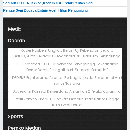
Sambut HUT TNI Ke-72 ,Kodam I/BB Gelar Pentas Seni
Pentas Seni Budaya Entnis Aceh Hibur Pengunjung
Media
Daerah
Kader NasDem Ungkap Berani Uji Kebenaran Secara
Tertulis,Surat Sekretaris Bendahara DPD NasDem Tebingtinggi
PSP Berderma II, DPD GP Nasdem Tebingtinggi Laksanakan
Donor Darah Peringati Hari "Sumpah Pemuda"
DPD PKB Pujakesuma Asahan Berbagi Kepada Sesama di Hari
Santri Nasional
Satreskrim Polresta Deliserdang Amankan 2 Pelaku Curanmor
Profil Kompol Firdaus : Ungkap Pembunuhan Hakim Hingga
Raih Gelar Doktor
Sports
Pemko Medan