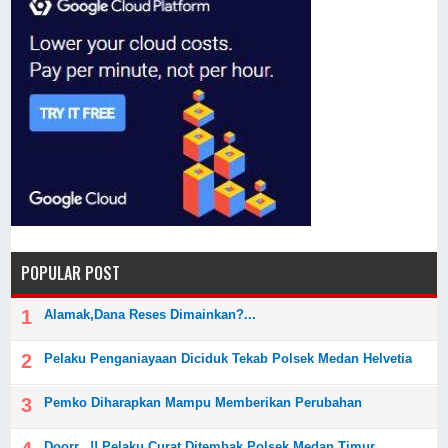
POPULAR POST
Alamak,Dana Reses Dimainkan?...
Pelaku Penganiayaan Diciduk Tekab Polsek Medan Helvetia
Pemko Diharapkan Mampu Memberikan Perubahan
Doorr...!! Pelaku Curat Ditembak Polsek Medan Timur