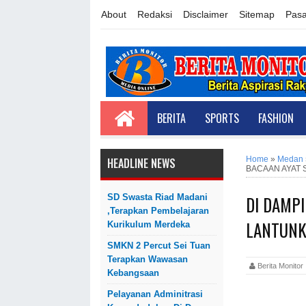
About
Redaksi
Disclaimer
Sitemap
Pasa
BERITA
SPORTS
FASHION
Home
»
Medan
HEADLINE NEWS
BACAAN AYAT 
DI DAMPI
SD Swasta Riad Madani
,Terapkan Pembelajaran
LANTUNK
Kurikulum Merdeka
SMKN 2 Percut Sei Tuan
Terapkan Wawasan
Berita Monit
Kebangsaan
Pelayanan Adminitrasi