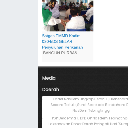
Satgas TMMD Kodim
0204/DS GELAR
Penyuluhan Perikanan
BANGUN PURBA&...
Media
Daerah
Kader NasDem Ungkap Berani Uji Kebenar
Secara Tertulis,Surat Sekretaris Bendahara 
NasDem Tebingtinggi
PSP Berderma II, DPD GP Nasdem Tebingting
Laksanakan Donor Darah Peringati Hari "Su