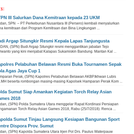
s:
PN III Salurkan Dana Kemitraan kepada 23 UKM
dan, SPN – PT Perkebunan Nusantara III (Persero) kembali menyalurkan
na kemitraan dari Program Kemitraan dan Bina Lingkungan ...
di Argap Situngkir Resmi Kepala Lapas Tanjungusta
DAN, (SPN) Budi Argap Situngkir resmi menggantikan jabatan Tejo
rwanto yang kini menjabat Kalapas Sukamiskin Bandung. Mantan Kal ...
polres Pelabuhan Belawan Resmi Buka Tournamen Sepak
la Agas Jaya Cup 1
mparan Perak, (SPN) Kapolres Pelabuhan Belawan AKBP.Ikhwan Lubis
.MH beserta rombongan masing-masing Kapolsek Hamparan Perak Kom ...
lda Sumut Siap Amankan Kegiatan Torch Relay Asian
mes 2018
dan, (SPN) Polda Sumatera Utara menggelar Rapat Kordinasi Persiapan
ngamanan Torch Relay Asian Games 2018, Rabu (25/7/2018). Renca ...
polda Sumut Tinjau Langsung Kesiapan Bangunan Sport
ntre Dispora Prov. Sumut
dan, (SPN) Kapolda Sumatera Utara Irjen Pol Drs. Paulus Waterpauw