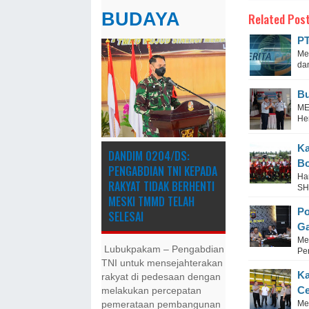
BUDAYA
Related Post
PT
Me
da
Bu
ME
He
Ka
DANDIM 0204/DS:
Bo
PENGABDIAN TNI KEPADA
Ha
RAKYAT TIDAK BERHENTI
SH
MESKI ​TMMD TELAH
Po
SELESAI
Ga
Me
Lubukpakam – Pengabdian
Pe
TNI untuk mensejahterakan
Ka
rakyat di pedesaan dengan
Ce
melakukan percepatan
Me
pemerataan pembangunan