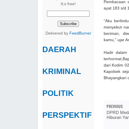
Pembacaan a
It;s free!
ayat 183 s/d 
“Aku berlind
menyebut na
Delivered by
FeedBurner
beriman, di
kamu,” ujar A
DAERAH
Hadir dalam
terhormat,Bap
dari Kodim 0
KRIMINAL
Kapolsek sej
Bhayangkari 
POLITIK
PREVIOUS
DPRD Medan
PERSPEKTIF
Hiburan Ya