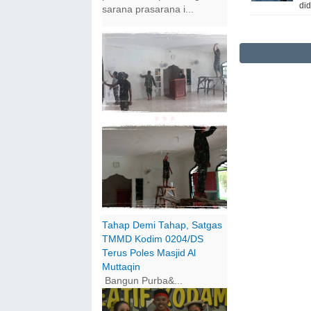
di
sarana prasarana i...
Tahap Demi Tahap, Satgas
TMMD Kodim 0204/DS
Terus Poles Masjid Al
Muttaqin
Bangun Purba&...