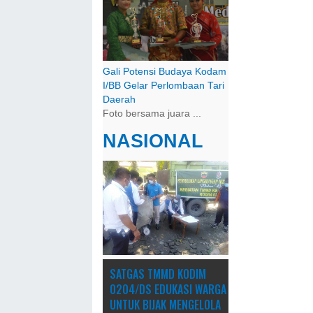
Gali Potensi Budaya Kodam
I/BB Gelar Perlombaan Tari
Daerah
Foto bersama juara ...
NASIONAL
SATGAS TMMD KODIM
0204/DS EDUKASI WARGA
UNTUK BIJAK MENGELOLA