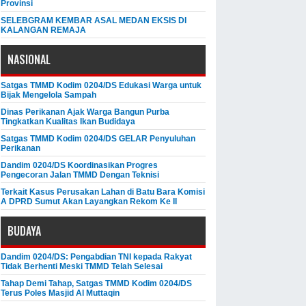
Provinsi
SELEBGRAM KEMBAR ASAL MEDAN EKSIS DI
KALANGAN REMAJA
NASIONAL
Satgas TMMD Kodim 0204/DS Edukasi Warga untuk
Bijak Mengelola Sampah
Dinas Perikanan Ajak Warga Bangun Purba
Tingkatkan Kualitas Ikan Budidaya
Satgas TMMD Kodim 0204/DS GELAR Penyuluhan
Perikanan
Dandim 0204/DS Koordinasikan Progres
Pengecoran Jalan TMMD Dengan Teknisi
Terkait Kasus Perusakan Lahan di Batu Bara Komisi
A DPRD Sumut Akan Layangkan Rekom Ke II
BUDAYA
Dandim 0204/DS: Pengabdian TNI kepada Rakyat
Tidak Berhenti Meski ​TMMD Telah Selesai
Tahap Demi Tahap, Satgas TMMD Kodim 0204/DS
Terus Poles Masjid Al Muttaqin