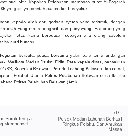
yat suci oleh Kapolres Pelabuhan membaca surat Al-Baqarah
185 yang isinya perintah puasa dan bersyukur.
ungan kepada allah dari godaan syetan yang terkutuk, dengan
ma allah yang maha pengasih dan penyayang. Hai orang yang
wajibkan atas kamu berpuasa, sebagaimana orang sebelum
nnisa putri bungsu.
 kegiatan berbuka puasa bersama yakni para tamu undangan
ak Walikota Medan Dzulmi Eldin, Para kepala dinas, perwakilan
201/BS, Beacukai Belawan, Pelindo I cabang Belawan dan camat,
ajaran, Pejabat Utama Polres Pelabuhan Belawan serta Ibu-ibu
cabang Polres Pelabuhan Belawan.(Ami)
NEXT
 Soroti Tempat
Polsek Medan Labuhan Berhasil
ng Membandel
Ringkus Pelaku, Dari Amukan
Massa