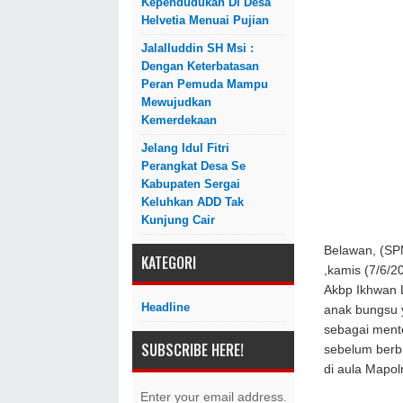
Kependudukan Di Desa
Helvetia Menuai Pujian
Jalalluddin SH Msi :
Dengan Keterbatasan
Peran Pemuda Mampu
Mewujudkan
Kemerdekaan
Jelang Idul Fitri
Perangkat Desa Se
Kabupaten Sergai
Keluhkan ADD Tak
Kunjung Cair
Belawan, (SP
KATEGORI
,kamis (7/6/2
Akbp Ikhwan 
Headline
anak bungsu y
sebagai ment
SUBSCRIBE HERE!
sebelum berb
di aula Mapo
Enter your email address.