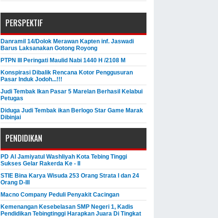
PERSPEKTIF
Danramil 14/Dolok Merawan Kapten inf. Jaswadi
Barus Laksanakan Gotong Royong
PTPN III Peringati Maulid Nabi 1440 H /2108 M
Konspirasi Dibalik Rencana Kotor Penggusuran
Pasar Induk Jodoh...!!!
Judi Tembak Ikan Pasar 5 Marelan Berhasil Kelabui
Petugas
Diduga Judi Tembak ikan Berlogo Star Game Marak
Dibinjai
PENDIDIKAN
PD Al Jamiyatul Washliyah Kota Tebing Tinggi
Sukses Gelar Rakerda Ke - II
STIE Bina Karya Wisuda 253 Orang Strata I dan 24
Orang D-III
Macno Company Peduli Penyakit Cacingan
Kemenangan Kesebelasan SMP Negeri 1, Kadis
Pendidikan Tebingtinggi Harapkan Juara Di Tingkat