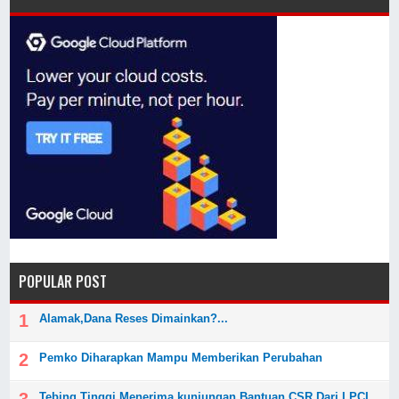
POPULAR POST
Alamak,Dana Reses Dimainkan?...
Pemko Diharapkan Mampu Memberikan Perubahan
Tebing Tinggi Menerima kunjungan Bantuan CSR Dari LPCI