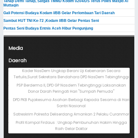
Tahap Demi Tahap, Satgas TMMD Kodim 0204/DS Terus Poles Masjid Al
Muttaqin
Gali Potensi Budaya Kodam I/BB Gelar Perlombaan Tari Daerah
Sambut HUT TNI Ke-72 ,Kodam I/BB Gelar Pentas Seni
Pentas Seni Budaya Entnis Aceh Hibur Pengunjung
Media
Daerah
Kader NasDem Ungkap Berani Uji Kebenaran Secara
Tertulis,Surat Sekretaris Bendahara DPD NasDem Tebingtinggi
PSP Berderma II, DPD GP Nasdem Tebingtinggi Laksanakan
Donor Darah Peringati Hari "Sumpah Pemuda"
DPD PKB Pujakesuma Asahan Berbagi Kepada Sesama di Hari
Santri Nasional
Satreskrim Polresta Deliserdang Amankan 2 Pelaku Curanmor
Profil Kompol Firdaus : Ungkap Pembunuhan Hakim Hingga
Raih Gelar Doktor