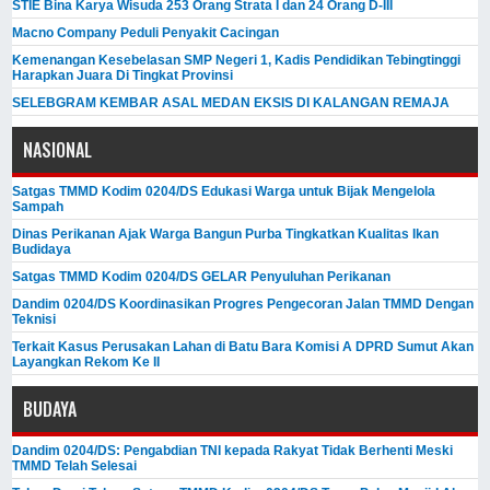
STIE Bina Karya Wisuda 253 Orang Strata I dan 24 Orang D-III
Macno Company Peduli Penyakit Cacingan
Kemenangan Kesebelasan SMP Negeri 1, Kadis Pendidikan Tebingtinggi
Harapkan Juara Di Tingkat Provinsi
SELEBGRAM KEMBAR ASAL MEDAN EKSIS DI KALANGAN REMAJA
NASIONAL
Satgas TMMD Kodim 0204/DS Edukasi Warga untuk Bijak Mengelola
Sampah
Dinas Perikanan Ajak Warga Bangun Purba Tingkatkan Kualitas Ikan
Budidaya
Satgas TMMD Kodim 0204/DS GELAR Penyuluhan Perikanan
Dandim 0204/DS Koordinasikan Progres Pengecoran Jalan TMMD Dengan
Teknisi
Terkait Kasus Perusakan Lahan di Batu Bara Komisi A DPRD Sumut Akan
Layangkan Rekom Ke II
BUDAYA
Dandim 0204/DS: Pengabdian TNI kepada Rakyat Tidak Berhenti Meski ​
TMMD Telah Selesai